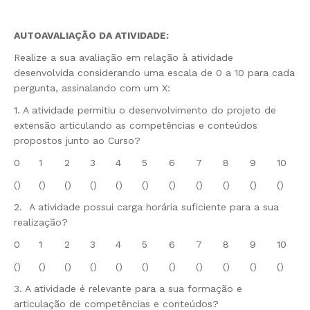
AUTOAVALIAÇÃO DA ATIVIDADE
:
Realize a sua avaliação em relação à atividade
desenvolvida considerando uma escala de 0 a 10 para cada
pergunta, assinalando com um X:
1. A atividade permitiu o desenvolvimento do projeto de
extensão articulando as competências e conteúdos
propostos junto ao Curso?
0
1
2
3
4
5
6
7
8
9
10
()
()
()
()
()
()
()
()
()
()
()
2. A atividade possui carga horária suficiente para a sua
realização?
0
1
2
3
4
5
6
7
8
9
10
()
()
()
()
()
()
()
()
()
()
()
3. A atividade é relevante para a sua formação e
articulação de competências e conteúdos?