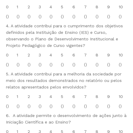
0
1
2
3
4
5
6
7
8
9
10
()
()
()
()
()
()
()
()
()
()
()
4. A atividade contribui para o cumprimento dos objetivos
definidos pela Instituição de Ensino (IES) e Curso,
observando o Plano de Desenvolvimento Institucional e
Projeto Pedagógico de Curso vigentes?
0
1
2
3
4
5
6
7
8
9
10
()
()
()
()
()
()
()
()
()
()
()
5. A atividade contribui para a melhoria da sociedade por
meio dos resultados demonstrados no relatório ou pelos
relatos apresentados pelos envolvidos?
0
1
2
3
4
5
6
7
8
9
10
()
()
()
()
()
()
()
()
()
()
()
6. A atividade permite o desenvolvimento de ações junto à
Iniciação Científica e ao Ensino?
0
1
2
3
4
5
6
7
8
9
10