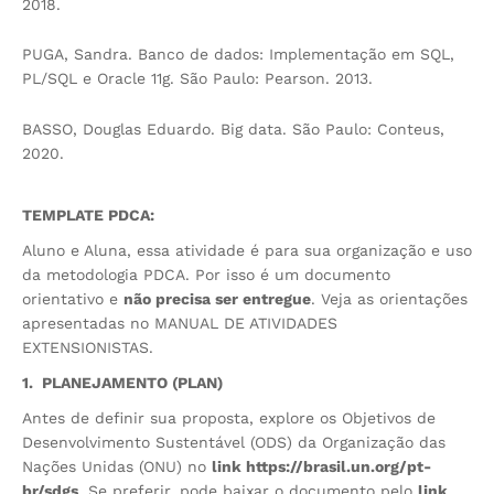
2018.
PUGA, Sandra. Banco de dados: Implementação em SQL,
PL/SQL e Oracle 11g. São Paulo: Pearson. 2013.
BASSO, Douglas Eduardo. Big data. São Paulo: Conteus,
2020.
TEMPLATE PDCA
:
Aluno e Aluna, essa atividade é para sua organização e uso
da metodologia PDCA. Por isso é um documento
orientativo e
não precisa ser entregue
. Veja as orientações
apresentadas no MANUAL DE ATIVIDADES
EXTENSIONISTAS.
1. PLANEJAMENTO (PLAN)
Antes de definir sua proposta, explore os Objetivos de
Desenvolvimento Sustentável (ODS) da Organização das
Nações Unidas (ONU) no
link
https://brasil.un.org/pt-
br/sdgs
. Se preferir, pode baixar o documento pelo
link