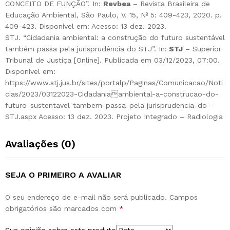
CONCEITO DE FUNÇÃO”. In:
Revbea
– Revista Brasileira de
Educação Ambiental, São Paulo, V. 15, Nº 5: 409-423, 2020. p.
409-423. Disponível em:
Acesso: 13 dez. 2023.
STJ. “Cidadania ambiental: a construção do futuro sustentável
também passa pela jurisprudência do STJ”. In:
STJ
– Superior
Tribunal de Justiça [Online]. Publicada em 03/12/2023, 07:00.
Disponível em:
https://www.stj.jus.br/sites/portalp/Paginas/Comunicacao/Noti
cias/2023/03122023-Cidadaniaambiental-a-construcao-do-
futuro-sustentavel-tambem-passa-pela jurisprudencia-do-
STJ.aspx Acesso: 13 dez. 2023. Projeto Integrado – Radiologia
Avaliações (0)
SEJA O PRIMEIRO A AVALIAR
O seu endereço de e-mail não será publicado.
Campos
obrigatórios são marcados com
*