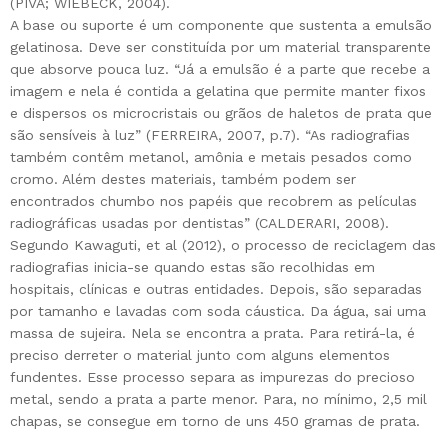
(PIVA; WIEBECK, 2004).
A base ou suporte é um componente que sustenta a emulsão
gelatinosa. Deve ser constituída por um material transparente
que absorve pouca luz. “Já a emulsão é a parte que recebe a
imagem e nela é contida a gelatina que permite manter fixos
e dispersos os microcristais ou grãos de haletos de prata que
são sensíveis à luz” (FERREIRA, 2007, p.7). “As radiografias
também contêm metanol, amônia e metais pesados como
cromo. Além destes materiais, também podem ser
encontrados chumbo nos papéis que recobrem as películas
radiográficas usadas por dentistas” (CALDERARI, 2008).
Segundo Kawaguti, et al (2012), o processo de reciclagem das
radiografias inicia-se quando estas são recolhidas em
hospitais, clínicas e outras entidades. Depois, são separadas
por tamanho e lavadas com soda cáustica. Da água, sai uma
massa de sujeira. Nela se encontra a prata. Para retirá-la, é
preciso derreter o material junto com alguns elementos
fundentes. Esse processo separa as impurezas do precioso
metal, sendo a prata a parte menor. Para, no mínimo, 2,5 mil
chapas, se consegue em torno de uns 450 gramas de prata.