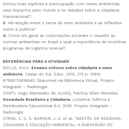
tornou mais explícita a preocupação com crises ambientais,
seus impactos pelo mundo e os debates sobre a cidadania
transnacional?
3.
Há relação entre o tema do meio ambiente e as reflexões
sobre a política?
4.
Como em geral as corporações encaram o respeito às
normas ambientais no Brasil e qual a importância de incentivar
programas de logística reversa?
REFERÊNCIAS PARA A ATIVIDADE
BELLO, Enzo.
Ensaios críticos sobre cidadania e meio
ambiente.
Caxias do Sul: Educ, 2012. 213 p. ISBN:
9788570616845. Disponível na Biblioteca Virtual. Projeto
Integrado – Radiologia
CONTI, Hugo Martarello de. ALVES, Patrícia Villen Meirelles.
Sociedade Brasileira e Cidadania.
Londrina: Editora e
Distribuidora Educacional S.A. 2019. Projeto Integrado –
Radiologia
CYRNE. C. C. S. BARDEN, J. E. et al. “GESTÃO DE RESÍDUOS,
CIDADANIA E EDUCAÇÃO AMBIENTAL: A SUBVERSÃO DO