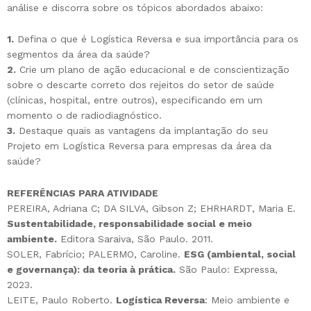
análise e discorra sobre os tópicos abordados abaixo:
1.
Defina o que é Logística Reversa e sua importância para os
segmentos da área da saúde?
2.
Crie um plano de ação educacional e de conscientização
sobre o descarte correto dos rejeitos do setor de saúde
(clínicas, hospital, entre outros), especificando em um
momento o de radiodiagnóstico.
3.
Destaque quais as vantagens da implantação do seu
Projeto em Logística Reversa para empresas da área da
saúde?
REFERÊNCIAS PARA ATIVIDADE
PEREIRA, Adriana C; DA SILVA, Gibson Z; EHRHARDT, Maria E.
Sustentabilidade, responsabilidade social e meio
ambiente.
Editora Saraiva, São Paulo. 2011.
SOLER, Fabrício; PALERMO, Caroline.
ESG (ambiental, social
e governança): da teoria à prática.
São Paulo: Expressa,
2023.
LEITE, Paulo Roberto.
Logística Reversa
: Meio ambiente e