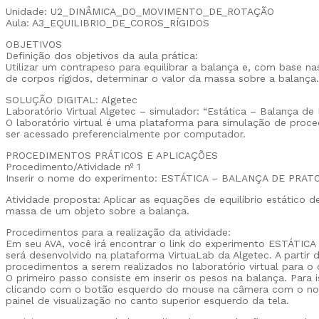
Unidade: U2_DINÂMICA_DO_MOVIMENTO_DE_ROTAÇÃO
Aula: A3_EQUILIBRIO_DE_COROS_RÍGIDOS
OBJETIVOS
Definição dos objetivos da aula prática:
Utilizar um contrapeso para equilibrar a balança e, com base na
de corpos rígidos, determinar o valor da massa sobre a balança.
SOLUÇÃO DIGITAL: Algetec
Laboratório Virtual Algetec – simulador: “Estática – Balança de 
O laboratório virtual é uma plataforma para simulação de proc
ser acessado preferencialmente por computador.
PROCEDIMENTOS PRÁTICOS E APLICAÇÕES
Procedimento/Atividade nº 1
Inserir o nome do experimento: ESTÁTICA – BALANÇA DE PRAT
Atividade proposta: Aplicar as equações de equilíbrio estático d
massa de um objeto sobre a balança.
Procedimentos para a realização da atividade:
Em seu AVA, você irá encontrar o link do experimento ESTÁTI
será desenvolvido na plataforma VirtuaLab da Algetec. A partir
procedimentos a serem realizados no laboratório virtual para o
O primeiro passo consiste em inserir os pesos na balança. Para i
clicando com o botão esquerdo do mouse na câmera com o nom
painel de visualização no canto superior esquerdo da tela.