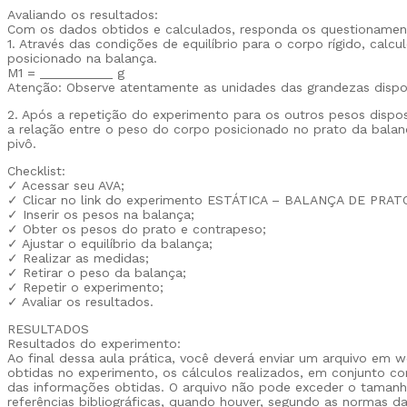
Avaliando os resultados:
Com os dados obtidos e calculados, responda os questionament
1. Através das condições de equilíbrio para o corpo rígido, calc
posicionado na balança.
M1 = __________ g
Atenção: Observe atentamente as unidades das grandezas disp
2. Após a repetição do experimento para os outros pesos dispo
a relação entre o peso do corpo posicionado no prato da balan
pivô.
Checklist:
✓ Acessar seu AVA;
✓ Clicar no link do experimento ESTÁTICA – BALANÇA DE PRAT
✓ Inserir os pesos na balança;
✓ Obter os pesos do prato e contrapeso;
✓ Ajustar o equilíbrio da balança;
✓ Realizar as medidas;
✓ Retirar o peso da balança;
✓ Repetir o experimento;
✓ Avaliar os resultados.
RESULTADOS
Resultados do experimento:
Ao final dessa aula prática, você deverá enviar um arquivo em
obtidas no experimento, os cálculos realizados, em conjunto co
das informações obtidas. O arquivo não pode exceder o tamanh
referências bibliográficas, quando houver, segundo as normas d