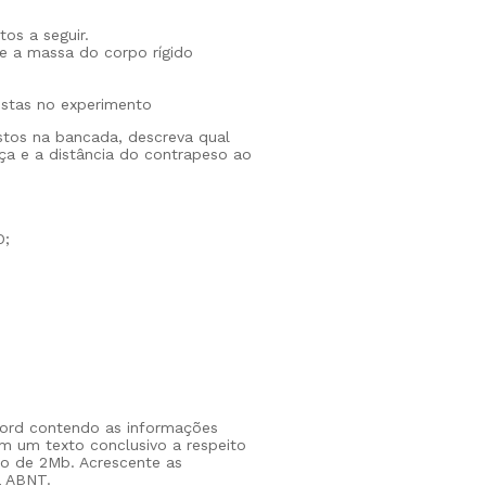
os a seguir.
ule a massa do corpo rígido
ostas no experimento
stos na bancada, descreva qual
ça e a distância do contrapeso ao
O;
 word contendo as informações
m um texto conclusivo a respeito
o de 2Mb. Acrescente as
a ABNT.