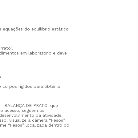
s equações do equilíbrio estático
Prato”.
edimentos em laboratório e deve
O
e corpos rígidos para obter a
CA – BALANÇA DE PRATO, que
 do acesso, seguem os
 desenvolvimento da atividade.
sso, visualize a câmera “Pesos”
e “Pesos” localizada dentro do