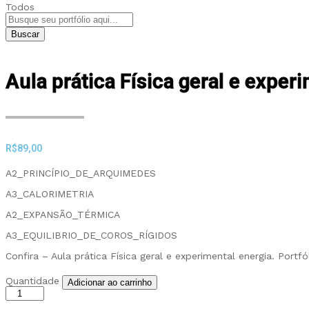
Todos
Buscar
Aula prática Física geral e exper
R$
89,00
A2_PRINCÍPIO_DE_ARQUIMEDES
A3_CALORIMETRIA
A2_EXPANSÃO_TÉRMICA
A3_EQUILIBRIO_DE_COROS_RÍGIDOS
Confira – Aula prática Física geral e experimental energia. Por
Aula
Quantidade
Adicionar ao carrinho
prática
Física