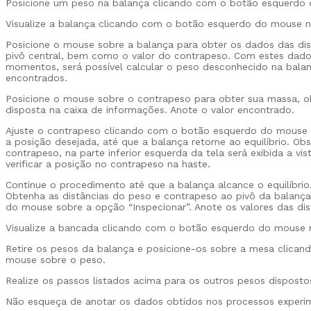
Posicione um peso na balança clicando com o botão esquerdo 
Visualize a balança clicando com o botão esquerdo do mouse 
Posicione o mouse sobre a balança para obter os dados das di
pivô central, bem como o valor do contrapeso. Com estes dados
momentos, será possível calcular o peso desconhecido na balan
encontrados.
Posicione o mouse sobre o contrapeso para obter sua massa, o
disposta na caixa de informações. Anote o valor encontrado.
Ajuste o contrapeso clicando com o botão esquerdo do mouse
a posição desejada, até que a balança retorne ao equilíbrio. Obs
contrapeso, na parte inferior esquerda da tela será exibida a vis
verificar a posição no contrapeso na haste.
Continue o procedimento até que a balança alcance o equilíbrio
Obtenha as distâncias do peso e contrapeso ao pivô da balanç
do mouse sobre a opção “Inspecionar”. Anote os valores das dis
Visualize a bancada clicando com o botão esquerdo do mouse
Retire os pesos da balança e posicione-os sobre a mesa clica
mouse sobre o peso.
Realize os passos listados acima para os outros pesos dispost
Não esqueça de anotar os dados obtidos nos processos experim