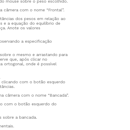
do mouse sobre o peso escolhido.
na câmera com o nome “Frontal”.
stâncias dos pesos em relação ao
 e a equação do equilíbrio de
ça. Anote os valores
bservando a especificação
 sobre o mesmo e arrastando para
erve que, após clicar no
ta ortogonal, onde é possível
.
a clicando com o botão esquerdo
tâncias.
 na câmera com o nome “Bancada”.
ndo com o botão esquerdo do
os sobre a bancada.
entais.