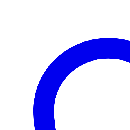
geral
e
experimental
energia
Quantidade