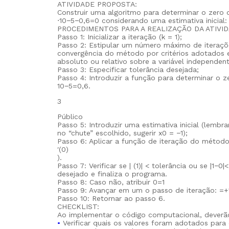
ATIVIDADE PROPOSTA:
Construir uma algoritmo para determinar o zero 
⋅10−5−0,6=0 considerando uma estimativa inicial:
PROCEDIMENTOS PARA A REALIZAÇÃO DA ATIVID
Passo 1: Inicializar a iteração (k = 1);
Passo 2: Estipular um número máximo de iteraçõ
convergência do método por critérios adotados e
absoluto ou relativo sobre a variável independent
Passo 3: Especificar tolerância desejada;
Passo 4: Introduzir a função para determinar o z
10−5=0,6.
3
Público
Passo 5: Introduzir uma estimativa inicial (lembr
no “chute” escolhido, sugerir x0 = −1);
Passo 6: Aplicar a função de iteração do métod
′(0)
).
Passo 7: Verificar se | (1)| < tolerância ou se |1−
desejado e finaliza o programa.
Passo 8: Caso não, atribuir 0=1
Passo 9: Avançar em um o passo de iteração: =+
Passo 10: Retornar ao passo 6.
CHECKLIST:
Ao implementar o código computacional, deverão
•
Verificar quais os valores foram adotados para 