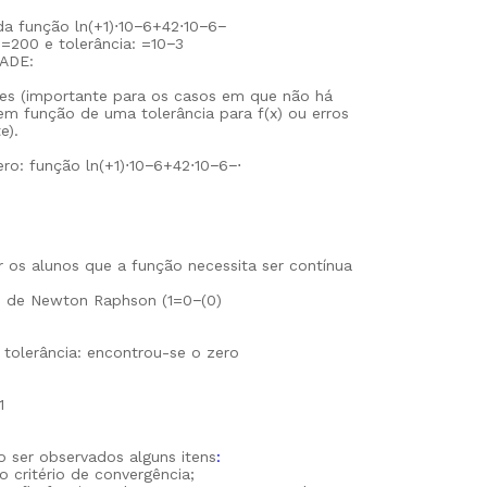
da função ln(+1)⋅10−6+42⋅10−6−
 =200 e tolerância: =10−3
ADE:
es (importante para os casos em que não há
m função de uma tolerância para f(x) ou erros
e).
ero: função ln(+1)⋅10−6+42⋅10−6−⋅
ar os alunos que a função necessita ser contínua
o de Newton Raphson (1=0−(0)
0|< tolerância: encontrou-se o zero
1
 ser observados alguns itens
:
o critério de convergência;