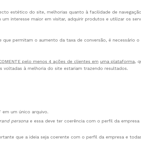
to estético do site, melhorias quanto à facilidade de navegação,
 interesse maior em visitar, adquirir produtos e utilizar os serv
ite que permitam o aumento da taxa de conversão, é necessário 
COMENTE pelo menos 4 ações de clientes em
uma plataforma
, 
 voltadas à melhoria do site estariam trazendo resultados.
F em um único arquivo.
rand persona
e essa deve ter coerência com o perfil da empresa
rtante que a ideia seja coerente com o perfil da empresa e todas 