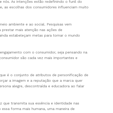
nós. As intenções estão redefinindo o funil do
oje, as escolhas dos consumidores influenciam muito
eio ambiente e ao social. Pesquisas vem
 prestar mais atenção nas ações de
 ainda estabeleçam metas para tornar o mundo
de engajamento com o consumidor, seja pensando na
 consumidor são cada vez mais importantes e
 que é o conjunto de atributos de personificação de
orçar a imagem e a reputação que a marca quer
sona alegre, descontraída e educadora ao falar
que transmita sua essência e identidade nas
ndo essa forma mais humana, uma maneira de