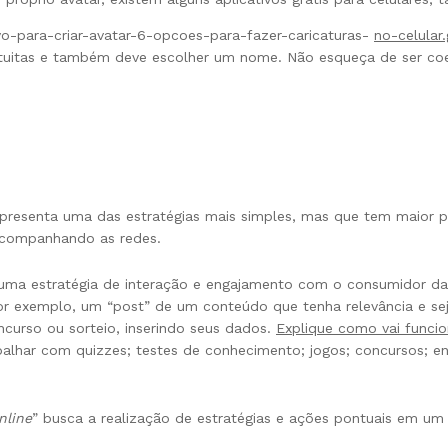
tivo-para-criar-avatar-6-opcoes-para-fazer-caricaturas-
no-celular
uitas e também deve escolher um nome. Não esqueça de ser coe
epresenta uma das estratégias mais simples, mas que tem maior p
acompanhando as redes.
er uma estratégia de interação e engajamento com o consumidor d
 por exemplo, um “post” de um conteúdo que tenha relevância e s
ncurso ou sorteio, inserindo seus dados.
Explique como vai funcio
balhar com quizzes; testes de conhecimento; jogos; concursos; e
nline
” busca a realização de estratégias e ações pontuais em um 