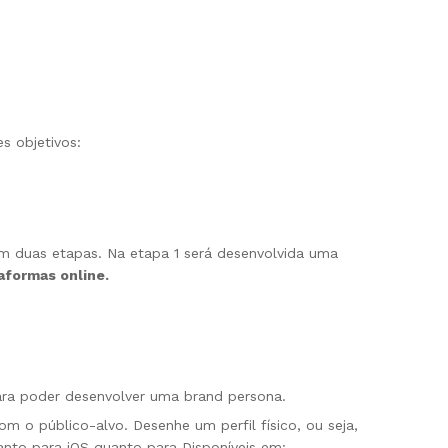
s objetivos:
em duas etapas. Na etapa 1 será desenvolvida uma
aformas online.
para poder desenvolver uma brand persona.
m o público-alvo. Desenhe um perfil físico, ou seja,
tanto para iOS quanto para Disponíveis em: