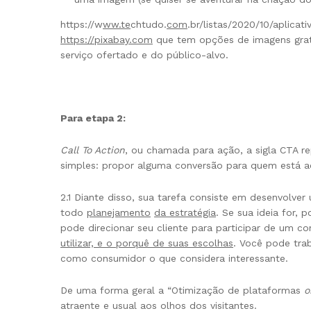
https://w
ww.te
chtudo.
com
.br/listas/2020/10/aplica
https://pixabay.com
que tem opções de imagens grat
serviço ofertado e do público-alvo.
Para etapa 2:
Call To Action
, ou chamada para ação, a sigla CTA r
simples: propor alguma conversão para quem está 
2.1 Diante disso, sua tarefa consiste em desenvolv
todo
planejamento
da estratégia
. Se sua ideia for,
pode direcionar seu cliente para participar de um co
utilizar, e o porquê de suas escolhas
. Você pode tra
como consumidor o que considera interessante.
De uma forma geral a “Otimização de plataformas
o
atraente e usual aos olhos dos visitantes.