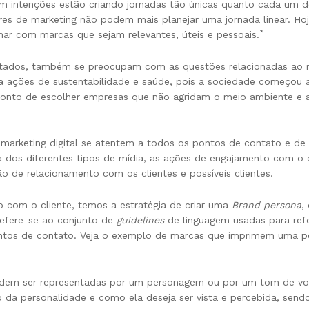
intenções estão criando jornadas tão únicas quanto cada um de 
tores de marketing não podem mais planejar uma jornada linear. H
*
onar com marcas que sejam relevantes, úteis e pessoais.
tados, também se preocupam com as questões relacionadas ao m
ações de sustentabilidade e saúde, pois a sociedade começou a
ponto de escolher empresas que não agridam o meio ambiente e
e marketing digital se atentem a todos os pontos de contato e 
ha dos diferentes tipos de mídia, as ações de engajamento com o
ão de relacionamento com os clientes e possíveis clientes.
o com o cliente, temos a estratégia de criar uma
Brand persona
,
efere-se ao conjunto de
guidelines
de linguagem usadas para ref
tos de contato. Veja o exemplo de marcas que imprimem uma per
dem ser representadas por um personagem ou por um tom de voz 
ão da personalidade e como ela deseja ser vista e percebida, se