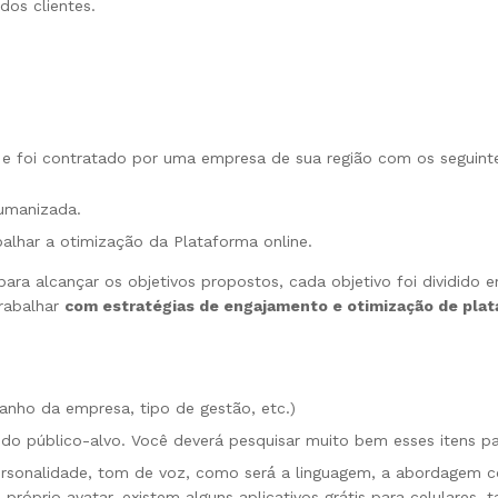
dos clientes.
 e foi contratado por uma empresa de sua região com os seguinte
umanizada.
lhar a otimização da Plataforma online.
ra alcançar os objetivos propostos, cada objetivo foi dividido 
trabalhar
com estratégias de engajamento e otimização de plat
anho da empresa, tipo de gestão, etc.)
e do público-alvo. Você deverá pesquisar muito bem esses itens 
ersonalidade, tom de voz, como será́ a linguagem, a abordagem co
próprio avatar, existem alguns aplicativos grátis para celulares, 