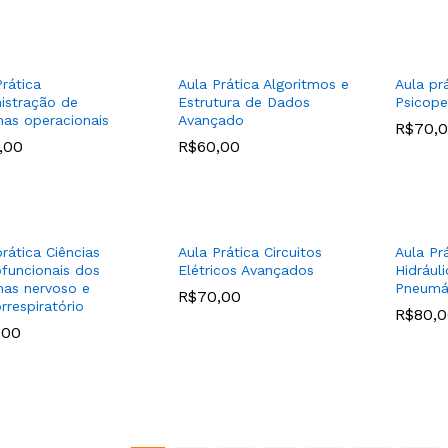
Prática
Aula Prática Algoritmos e
Aula pr
istração de
Estrutura de Dados
Psicop
mas operacionais
Avançado
R$
R$
70,
70,
,00
,00
R$
R$
60,00
60,00
rática Ciências
Aula Prática Circuitos
Aula Pr
funcionais dos
Elétricos Avançados
Hidrául
mas nervoso e
Pneumá
R$
R$
70,00
70,00
rrespiratório
R$
R$
80,
80,
,00
,00