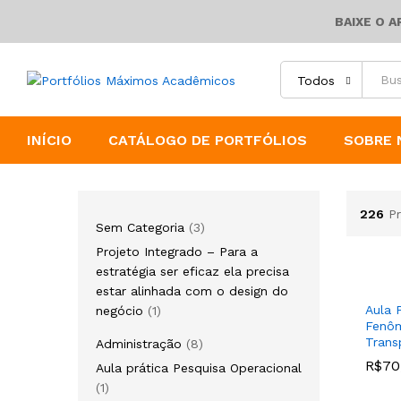
BAIXE O 
Todos
INÍCIO
CATÁLOGO DE PORTFÓLIOS
SOBRE 
226
P
3
Sem Categoria
3
produtos
Projeto Integrado – Para a
estratégia ser eficaz ela precisa
estar alinhada com o design do
1
Aula 
negócio
1
Fenô
produto
Trans
8
Administração
8
produtos
R$
R$
70
70
Aula prática Pesquisa Operacional
1
1