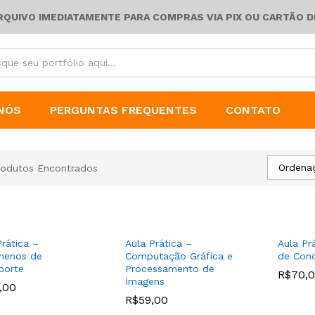
ARQUIVO IMEDIATAMENTE PARA COMPRAS VIA PIX OU CARTÃO D
NÓS
PERGUNTAS FREQUENTES
CONTATO
Ordena
rodutos Encontrados
Prática –
Aula Prática –
Aula Pr
menos de
Computação Gráfica e
de Conc
porte
Processamento de
R$
R$
70,
70,
Imagens
,00
,00
R$
R$
59,00
59,00