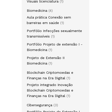
1
Visuais licenciatura
1
produto
4
Biomedicina
4
produtos
Aula prática Conexão sem
1
barreiras em saúde
1
produto
Portfólio Infecções sexualmente
1
transmissíveis
1
produto
Portfólio Projeto de extensão I -
1
Biomedicina
1
produto
Projeto de Extensão II
1
Biomedicina
1
produto
Blockchain Criptomoedas e
1
Finanças na Era Digital
1
produto
Projeto integrado Inovação
Blockchain Criptomoedas e
1
Finanças na Era Digital
1
produto
3
Cibersegurança
3
produtos
Portfólio Projeto de Extensão I -