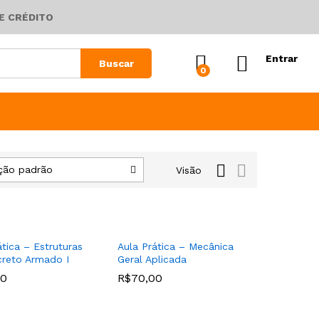
E CRÉDITO
Entrar
Buscar
0
ção padrão
Visão
ática – Estruturas
Aula Prática – Mecânica
reto Armado I
Geral Aplicada
00
00
R$
R$
70,00
70,00