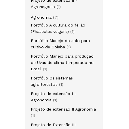
Projeto de extensão II -
1
Agronegócio
1
produto
7
Agronomia
7
produtos
Portfólio A cultura do feijão
1
(Phaseolus vulgaris)
1
produto
Portfólio Manejo do solo para
1
cultivo de Goiaba
1
produto
Portfólio Manejo para produção
de Uvas de clima temperado no
1
Brasil
1
produto
Portfólio Os sistemas
1
agroflorestais
1
produto
Projeto de extensão I -
1
Agronomia
1
produto
Projeto de extensão II Agronomia
1
1
produto
Projeto de Extensão III