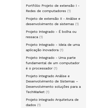
produto
Portfólio Projeto de extensão I -
1
Redes de computadores
1
produto
Projeto de extensão II - Análise e
1
desenvolvimento de sistemas
1
produto
Projeto Integrado - É bolha ou
1
ressaca
1
produto
Projeto Integrado - Ideia de uma
1
aplicação inovadora
1
produto
Projeto Integrado - Uma parte
fundamental de um computador
1
é o processador
1
produto
Projeto integrado Análise e
Desenvolvimento de Sistemas –
Desenvolvimento soluções para a
1
TechMarket
1
produto
Projeto integrado Arquitetura de
1
dados
1