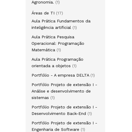
1
Agronomia.
1
produto
17
Áreas de TI
17
produtos
Aula Prática Fundamentos da
1
inteligência artificial
1
produto
Aula Prática Pesquisa
Operacional: Programação
1
Matemática
1
produto
Aula Prática Programação
1
orientada a objetos
1
produto
1
Portfólio - A empresa DELTA
1
produto
Portfólio Projeto de extensão I -
Análise e desenvolvimento de
1
sistemas
1
produto
Portfólio Projeto de extensão I -
1
Desenvolvimento Back-End
1
produto
Portfólio Projeto de extensão I -
1
Engenharia de Software
1