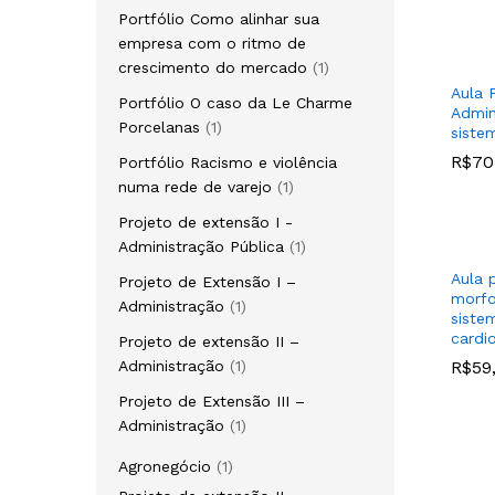
produto
Portfólio Como alinhar sua
empresa com o ritmo de
1
crescimento do mercado
1
produto
Aula 
Portfólio O caso da Le Charme
Admin
1
Porcelanas
1
siste
produto
R$
R$
70
70
Portfólio Racismo e violência
1
numa rede de varejo
1
produto
Projeto de extensão I -
1
Administração Pública
1
produto
Aula p
Projeto de Extensão I –
morfo
1
Administração
1
siste
produto
cardio
Projeto de extensão II –
1
Administração
1
R$
R$
59
59
produto
Projeto de Extensão III –
1
Administração
1
produto
1
Agronegócio
1
produto