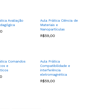
ática Avaliação
Aula Prática Ciência de
edagógica
Materiais e
Nanopartículas
00
00
R$
R$
59,00
59,00
ática Comandos
Aula Prática
icos e
Compatibilidade e
ticos
interferência
eletromagnética
00
00
R$
R$
59,00
59,00