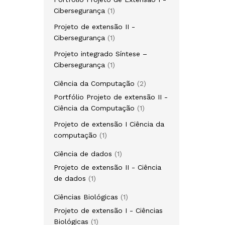
1
Cibersegurança
1
produto
Projeto de extensão II -
1
Cibersegurança
1
produto
Projeto integrado Síntese –
1
Cibersegurança
1
produto
2
Ciência da Computação
2
produtos
Portfólio Projeto de extensão II -
1
Ciência da Computação
1
produto
Projeto de extensão I Ciência da
1
computação
1
produto
1
Ciência de dados
1
produto
Projeto de extensão II - Ciência
1
de dados
1
produto
1
Ciências Biológicas
1
produto
Projeto de extensão I - Ciências
1
Biológicas
1