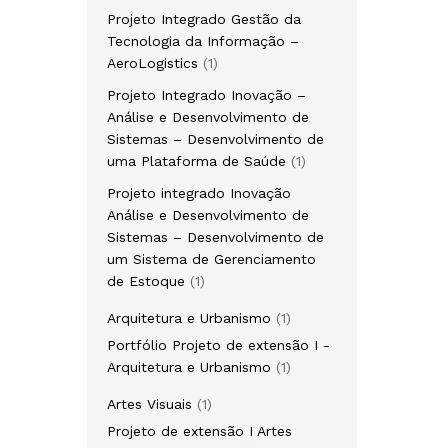
produto
Projeto Integrado Gestão da
Tecnologia da Informação –
1
AeroLogistics
1
produto
Projeto Integrado Inovação –
Análise e Desenvolvimento de
Sistemas – Desenvolvimento de
1
uma Plataforma de Saúde
1
produto
Projeto integrado Inovação
Análise e Desenvolvimento de
Sistemas – Desenvolvimento de
um Sistema de Gerenciamento
1
de Estoque
1
produto
1
Arquitetura e Urbanismo
1
produto
Portfólio Projeto de extensão I -
1
Arquitetura e Urbanismo
1
produto
1
Artes Visuais
1
produto
Projeto de extensão I Artes