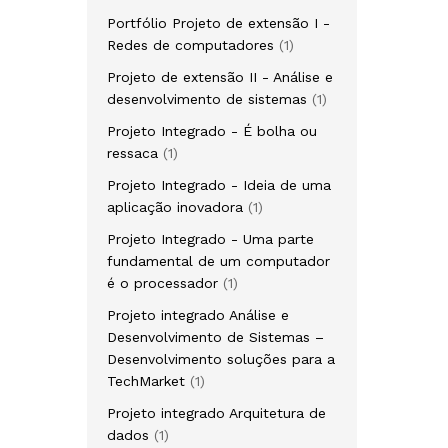
produto
Portfólio Projeto de extensão I -
1
Redes de computadores
1
produto
Projeto de extensão II - Análise e
1
desenvolvimento de sistemas
1
produto
Projeto Integrado - É bolha ou
1
ressaca
1
produto
Projeto Integrado - Ideia de uma
1
aplicação inovadora
1
produto
Projeto Integrado - Uma parte
fundamental de um computador
1
é o processador
1
produto
Projeto integrado Análise e
Desenvolvimento de Sistemas –
Desenvolvimento soluções para a
1
TechMarket
1
produto
Projeto integrado Arquitetura de
1
dados
1