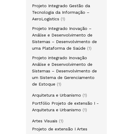
produto
Projeto Integrado Gestão da
Tecnologia da Informação –
1
AeroLogistics
1
produto
Projeto Integrado Inovação –
Análise e Desenvolvimento de
Sistemas – Desenvolvimento de
1
uma Plataforma de Saúde
1
produto
Projeto integrado Inovação
Análise e Desenvolvimento de
Sistemas – Desenvolvimento de
um Sistema de Gerenciamento
1
de Estoque
1
produto
1
Arquitetura e Urbanismo
1
produto
Portfólio Projeto de extensão I -
1
Arquitetura e Urbanismo
1
produto
1
Artes Visuais
1
produto
Projeto de extensão I Artes