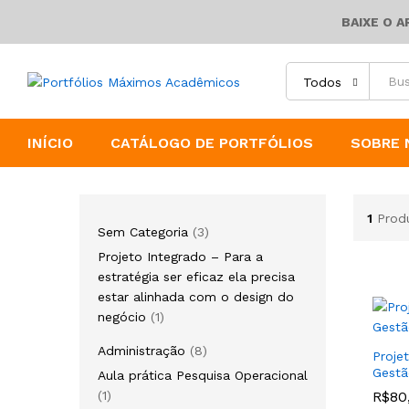
BAIXE O 
Todos
INÍCIO
CATÁLOGO DE PORTFÓLIOS
SOBRE 
1
Prod
3
Sem Categoria
3
produtos
Projeto Integrado – Para a
estratégia ser eficaz ela precisa
estar alinhada com o design do
1
negócio
1
produto
8
Administração
8
Proje
produtos
Gestã
Aula prática Pesquisa Operacional
1
1
R$
R$
80
80