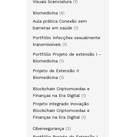
1
Visuais licenciatura
1
produto
4
Biomedicina
4
produtos
Aula prática Conexão sem
1
barreiras em saúde
1
produto
Portfólio Infecções sexualmente
1
transmissíveis
1
produto
Portfólio Projeto de extensão I -
1
Biomedicina
1
produto
Projeto de Extensão II
1
Biomedicina
1
produto
Blockchain Criptomoedas e
1
Finanças na Era Digital
1
produto
Projeto integrado Inovação
Blockchain Criptomoedas e
1
Finanças na Era Digital
1
produto
3
Cibersegurança
3
produtos
Portfólio Projeto de Extensão I -