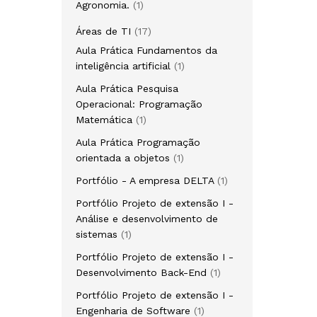
1
Agronomia.
1
produto
17
Áreas de TI
17
produtos
Aula Prática Fundamentos da
1
inteligência artificial
1
produto
Aula Prática Pesquisa
Operacional: Programação
1
Matemática
1
produto
Aula Prática Programação
1
orientada a objetos
1
produto
1
Portfólio - A empresa DELTA
1
produto
Portfólio Projeto de extensão I -
Análise e desenvolvimento de
1
sistemas
1
produto
Portfólio Projeto de extensão I -
1
Desenvolvimento Back-End
1
produto
Portfólio Projeto de extensão I -
1
Engenharia de Software
1