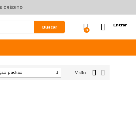
E CRÉDITO
Entrar
Buscar
0
ção padrão
Visão