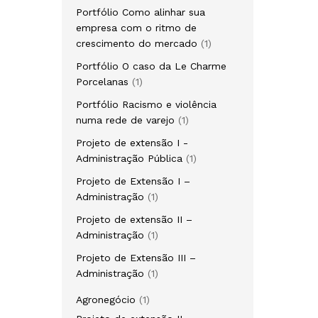
produto
Portfólio Como alinhar sua
empresa com o ritmo de
1
crescimento do mercado
1
produto
Portfólio O caso da Le Charme
1
Porcelanas
1
produto
Portfólio Racismo e violência
1
numa rede de varejo
1
produto
Projeto de extensão I -
1
Administração Pública
1
produto
Projeto de Extensão I –
1
Administração
1
produto
Projeto de extensão II –
1
Administração
1
produto
Projeto de Extensão III –
1
Administração
1
produto
1
Agronegócio
1
produto