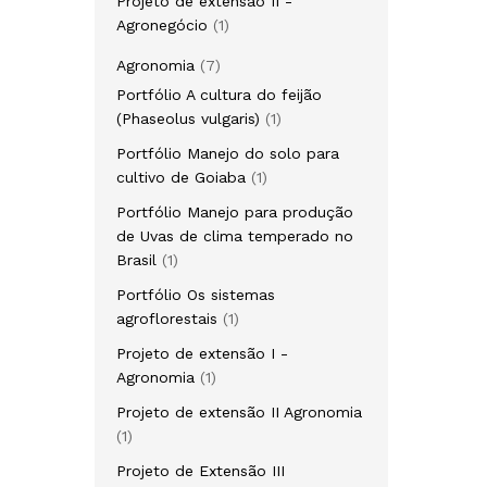
Projeto de extensão II -
1
Agronegócio
1
produto
7
Agronomia
7
produtos
Portfólio A cultura do feijão
1
(Phaseolus vulgaris)
1
produto
Portfólio Manejo do solo para
1
cultivo de Goiaba
1
produto
Portfólio Manejo para produção
de Uvas de clima temperado no
1
Brasil
1
produto
Portfólio Os sistemas
1
agroflorestais
1
produto
Projeto de extensão I -
1
Agronomia
1
produto
Projeto de extensão II Agronomia
1
1
produto
Projeto de Extensão III