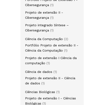
1
Cibersegurança
1
produto
Projeto de extensão II -
1
Cibersegurança
1
produto
Projeto integrado Síntese –
1
Cibersegurança
1
produto
2
Ciência da Computação
2
produtos
Portfólio Projeto de extensão II -
1
Ciência da Computação
1
produto
Projeto de extensão I Ciência da
1
computação
1
produto
1
Ciência de dados
1
produto
Projeto de extensão II - Ciência
1
de dados
1
produto
1
Ciências Biológicas
1
produto
Projeto de extensão I - Ciências
1
Biológicas
1