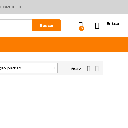
E CRÉDITO
Entrar
Buscar
0
ção padrão
Visão