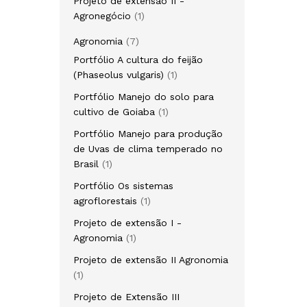
Projeto de extensão II -
Agronegócio
1
Agronomia
7
Portfólio A cultura do feijão
(Phaseolus vulgaris)
1
Portfólio Manejo do solo para
cultivo de Goiaba
1
Portfólio Manejo para produção
de Uvas de clima temperado no
Brasil
1
Portfólio Os sistemas
agroflorestais
1
Projeto de extensão I -
Agronomia
1
Projeto de extensão II Agronomia
1
Projeto de Extensão III