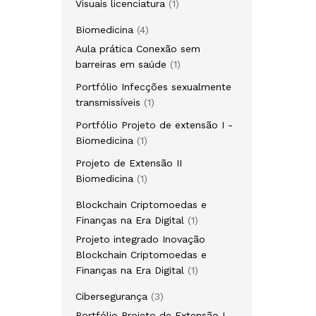
Visuais licenciatura
1
Biomedicina
4
Aula prática Conexão sem
barreiras em saúde
1
Portfólio Infecções sexualmente
transmissíveis
1
Portfólio Projeto de extensão I -
Biomedicina
1
Projeto de Extensão II
Biomedicina
1
Blockchain Criptomoedas e
Finanças na Era Digital
1
Projeto integrado Inovação
Blockchain Criptomoedas e
Finanças na Era Digital
1
Cibersegurança
3
Portfólio Projeto de Extensão I -