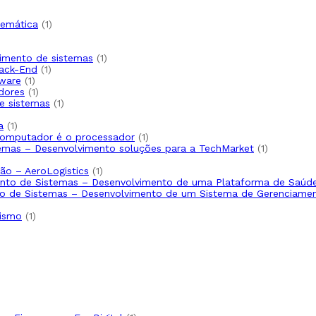
produto
1
temática
1
produto
uto
1
lvimento de sistemas
1
1
produto
Back-End
1
1
produto
tware
1
produto
1
dores
1
produto
1
de sistemas
1
produto
1
a
1
produto
1
computador é o processador
1
produto
1
temas – Desenvolvimento soluções para a TechMarket
1
produto
1
ão – AeroLogistics
1
produto
mento de Sistemas – Desenvolvimento de uma Plataforma de Saúd
nto de Sistemas – Desenvolvimento de um Sistema de Gerenciame
1
nismo
1
produto
duto
uto
duto
uto