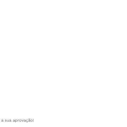
O
r a sua aprovação!