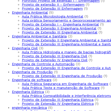
1
Portfólio Projeto de extensão I - Enfermagem
1
1
prod
Projeto de extensão II - Enfermagem
1
1
produto
Projeto de Extensão III Enfermagem
1
5
produto
Engenharia Ambiental
5
produtos
1
Aula Prática Microbiologia Ambiental
1
produto
Aula prática Sensoriamento e Geoprocessamento ap
1
Projeto de Extensão I – Engenharia Ambiental
1
1
prod
Projeto de Extensão II Engenharia Ambiental
1
produ
1
Projeto de Extensão III Engenharia Ambiental
1
2
produ
Engenharia Ambiental e Sanitária
2
produtos
Projeto de Extensão II Engenharia Ambiental e Sanitá
Projeto de Extensão III Engenharia Ambiental e Sanit
3
Engenharia Civil
3
produtos
Aula Prática Hidrologia e manejo de bacias hidrográf
1
Projeto de Extensão III Engenharia Civil
1
produto
1
Projeto de Extensão IV Engenharia Civil
1
2
produto
Engenharia de Controle e Automação
2
produtos
Projeto de Extensão III Engenharia de Controle e A
1
Engenharia de Produção
1
produto
1
Projeto de Extensão III Engenharia de Produção
1
2
pr
Engenharia de software
2
produtos
Aula Prática Segurança em Engenharia de Software
1
Aula Prática Teste e manutenção de Software
1
3
prod
Engenharia Elétrica
3
produtos
Aula Prática Compatibilidade e interferência eletrom
1
Projeto de Extensão III Engenharia Elétrica
1
produto
1
Projeto de Extensão IV Engenharia Elétrica
1
5
produto
engenharia mecânica
5