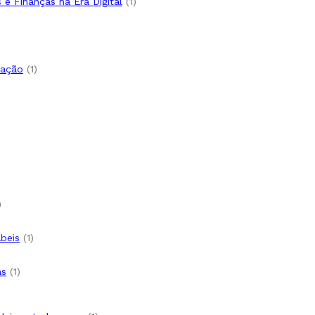
to
1
e Finanças na Era Digital
1
produto
roduto
o
1
tação
1
produto
uto
oduto
1
produto
o
1
ábeis
1
produto
1
as
1
produto
o