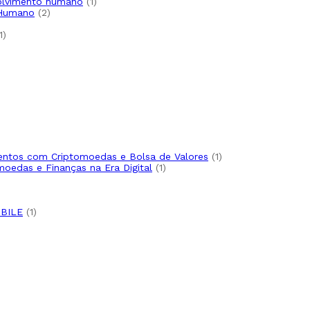
1
volvimento humano
1
2
produto
 Humano
2
produtos
1
1
produto
oduto
to
uto
1
imentos com Criptomoedas e Bolsa de Valores
1
1
produto
moedas e Finanças na Era Digital
1
produto
produto
1
BILE
1
produto
to
roduto
to