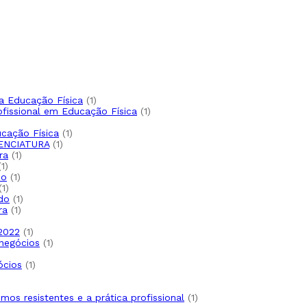
oduto
o
1
a Educação Física
1
produto
1
ofissional em Educação Física
1
produto
oduto
1
cação Física
1
1
produto
ENCIATURA
1
1
produto
ra
1
1
produto
1
produto
1
do
1
1
produto
1
produto
1
do
1
1
produto
ra
1
produto
1
 2022
1
produto
1
negócios
1
produto
to
1
ócios
1
produto
1
smos resistentes e a prática profissional
1