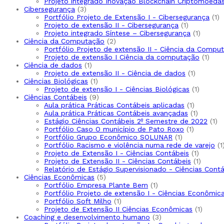
produ
Projeto integrado Inovação Blockchain Criptomoedas 
3
Cibersegurança
3
produtos
1
Portfólio Projeto de Extensão I - Cibersegurança
1
1
p
Projeto de extensão II - Cibersegurança
1
produto
1
Projeto integrado Síntese – Cibersegurança
1
2
produt
Ciência da Computação
2
produtos
Portfólio Projeto de extensão II - Ciência da Compu
1
Projeto de extensão I Ciência da computação
1
1
prod
Ciência de dados
1
produto
1
Projeto de extensão II - Ciência de dados
1
1
produto
Ciências Biológicas
1
produto
1
Projeto de extensão I - Ciências Biológicas
1
9
produto
Ciências Contábeis
9
produtos
1
Aula prática Práticas Contábeis aplicadas
1
produto
1
Aula prática Práticas Contábeis avançadas
1
produto
1
Estágio Ciências Contábeis 2º Semestre de 2022
1
1
pr
Portfólio Caso O município de Pato Roxo
1
1
produto
Portfólio Grupo Econômico SOLUNAR
1
produto
Portfólio Racismo e violência numa rede de varejo
1
1
Projeto de Extensão I - Ciências Contábeis
1
produto
1
Projeto de Extensão II - Ciências Contábeis
1
produt
Relatório de Estágio Supervisionado - Ciências Cont
5
Ciências Econômicas
5
produtos
1
Portfólio Empresa Plante Bem
1
produto
Portfólio Projeto de extensão I - Ciências Econômic
1
Portfólio Soft Milho
1
produto
1
Projeto de Extensão II Ciências Econômicas
1
3
produt
Coaching e desenvolvimento humano
3