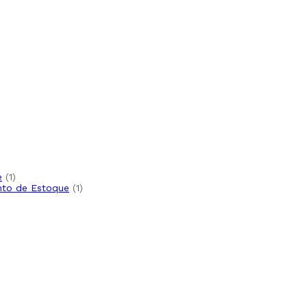
1
e
1
produto
1
nto de Estoque
1
produto