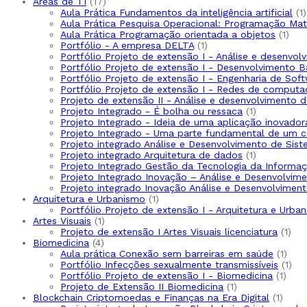
17
produto
Áreas de TI
17
produtos
1
Aula Prática Fundamentos da inteligência artificial
1
Aula Prática Pesquisa Operacional: Programação Ma
1
Aula Prática Programação orientada a objetos
1
1
prod
Portfólio - A empresa DELTA
1
produto
Portfólio Projeto de extensão I - Análise e desenvo
Portfólio Projeto de extensão I - Desenvolvimento 
Portfólio Projeto de extensão I - Engenharia de Sof
Portfólio Projeto de extensão I - Redes de computa
Projeto de extensão II - Análise e desenvolvimento 
1
Projeto Integrado - É bolha ou ressaca
1
produto
Projeto Integrado - Ideia de uma aplicação inovador
Projeto Integrado - Uma parte fundamental de um 
Projeto integrado Análise e Desenvolvimento de Sis
1
Projeto integrado Arquitetura de dados
1
produto
Projeto Integrado Gestão da Tecnologia da Informaç
Projeto Integrado Inovação – Análise e Desenvolvi
Projeto integrado Inovação Análise e Desenvolvime
1
Arquitetura e Urbanismo
1
produto
Portfólio Projeto de extensão I - Arquitetura e Urba
1
Artes Visuais
1
produto
1
Projeto de extensão I Artes Visuais licenciatura
1
4
pro
Biomedicina
4
produtos
1
Aula prática Conexão sem barreiras em saúde
1
prod
1
Portfólio Infecções sexualmente transmissíveis
1
1
pro
Portfólio Projeto de extensão I - Biomedicina
1
1
prod
Projeto de Extensão II Biomedicina
1
produto
1
Blockchain Criptomoedas e Finanças na Era Digital
1