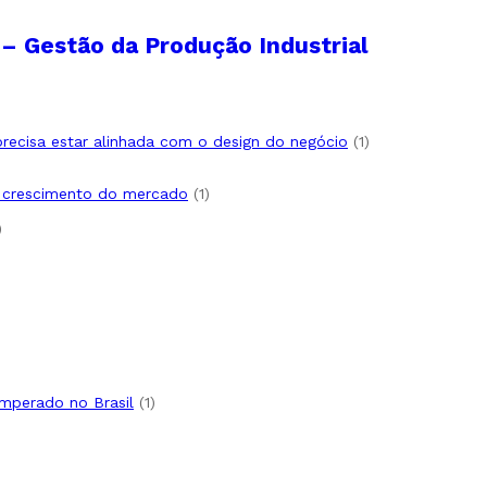
I – Gestão da Produção Industrial
1
 precisa estar alinhada com o design do negócio
1
produto
1
e crescimento do mercado
1
produto
1
produto
uto
oduto
oduto
1
emperado no Brasil
1
produto