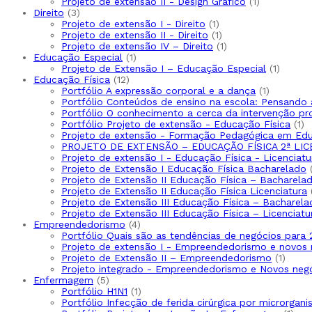
1
pr
Projeto de extensão II - Design Gráfico
1
3
produto
Direito
3
produtos
1
Projeto de extensão I - Direito
1
produto
1
Projeto de extensão II - Direito
1
produto
1
Projeto de extensão IV – Direito
1
1
produto
Educação Especial
1
produto
1
Projeto de Extensão I – Educação Especial
1
12
produt
Educação Física
12
produtos
1
Portfólio A expressão corporal e a dança
1
produto
Portfólio Conteúdos de ensino na escola: Pensando 
Portfólio O conhecimento a cerca da intervenção pr
1
Portfólio Projeto de extensão - Educação Física
1
pr
Projeto de extensão - Formação Pedagógica em Edu
PROJETO DE EXTENSÃO – EDUCAÇÃO FÍSICA 2ª LIC
Projeto de extensão I - Educação Física - Licenciatu
Projeto de Extensão I Educação Física Bacharelado
Projeto de Extensão II Educação Física – Bacharela
Projeto de Extensão II Educação Física Licenciatura
Projeto de Extensão III Educação Física – Bacharela
Projeto de Extensão III Educação Física – Licenciatu
4
Empreendedorismo
4
produtos
Portfólio Quais são as tendências de negócios para
Projeto de extensão I - Empreendedorismo e novos 
1
Projeto de Extensão II – Empreendedorismo
1
produ
Projeto integrado - Empreendedorismo e Novos neg
5
Enfermagem
5
produtos
1
Portfólio H1N1
1
produto
Portfólio Infecção de ferida cirúrgica por microrgani