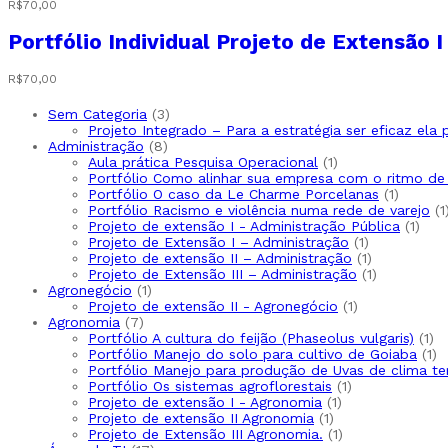
R$
70,00
Portfólio Individual Projeto de Extensão 
R$
70,00
3
Sem Categoria
3
produtos
Projeto Integrado – Para a estratégia ser eficaz ela
8
Administração
8
produtos
1
Aula prática Pesquisa Operacional
1
produto
Portfólio Como alinhar sua empresa com o ritmo d
1
Portfólio O caso da Le Charme Porcelanas
1
produto
Portfólio Racismo e violência numa rede de varejo
1
1
Projeto de extensão I - Administração Pública
1
1
prod
Projeto de Extensão I – Administração
1
produto
1
Projeto de extensão II – Administração
1
produto
1
Projeto de Extensão III – Administração
1
1
produto
Agronegócio
1
produto
1
Projeto de extensão II - Agronegócio
1
7
produto
Agronomia
7
produtos
1
Portfólio A cultura do feijão (Phaseolus vulgaris)
1
pr
1
Portfólio Manejo do solo para cultivo de Goiaba
1
pr
Portfólio Manejo para produção de Uvas de clima t
1
Portfólio Os sistemas agroflorestais
1
1
produto
Projeto de extensão I - Agronomia
1
1
produto
Projeto de extensão II Agronomia
1
produto
1
Projeto de Extensão III Agronomia.
1