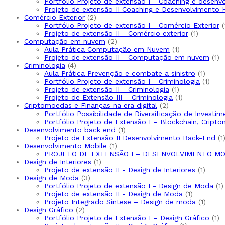
produtos
Portfólio Projeto de extensão I - Coaching e desen
Projeto de extensão II Coaching e Desenvolvimento
2
Comércio Exterior
2
produtos
Portfólio Projeto de extensão I - Comércio Exterior
1
Projeto de extensão II - Comércio exterior
1
2
produto
Computação em nuvem
2
produtos
1
Aula Prática Computação em Nuvem
1
produto
1
Projeto de extensão II - Computação em nuvem
1
4
pr
Criminologia
4
produtos
1
Aula Prática Prevenção e combate a sinistro
1
produ
1
Portfólio Projeto de extensão I - Criminologia
1
1
prod
Projeto de extensão II - Criminologia
1
produto
1
Projeto de Extensão III – Criminologia
1
2
produto
Criptomoedas e Finanças na era digital
2
produtos
Portfólio Possibilidade de Diversificação de Invest
Portfólio Projeto de Extensão I – Blockchain, Cripto
1
Desenvolvimento back end
1
produto
1
Projeto de Extensão II Desenvolvimento Back-End
1
1
Desenvolvimento Mobile
1
produto
PROJETO DE EXTENSÃO I – DESENVOLVIMENTO MO
1
Design de Interiores
1
produto
1
Projeto de extensão II - Design de Interiores
1
3
produ
Design de Moda
3
produtos
1
Portfólio Projeto de extensão I - Design de Moda
1
1
p
Projeto de extensão II - Design de Moda
1
produto
1
Projeto Integrado Síntese – Design de moda
1
2
produ
Design Gráfico
2
produtos
1
Portfólio Projeto de Extensão I – Design Gráfico
1