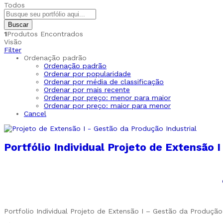
Todos
Buscar
1
Produtos Encontrados
Visão
Filter
Ordenação padrão
Ordenação padrão
Ordenar por popularidade
Ordenar por média de classificação
Ordenar por mais recente
Ordenar por preço: menor para maior
Ordenar por preço: maior para menor
Cancel
Portfólio Individual Projeto de Extensão 
Portfolio Individual Projeto de Extensão I – Gestão da Produção