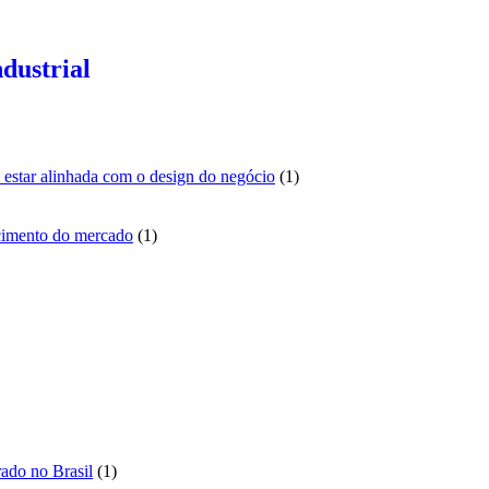
dustrial
1
sa estar alinhada com o design do negócio
1
produto
1
scimento do mercado
1
produto
duto
to
to
1
ado no Brasil
1