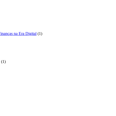
1
inanças na Era Digital
1
produto
to
1
1
produto
to