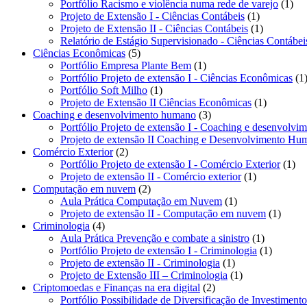
produto
1
Portfólio Racismo e violência numa rede de varejo
1
1
pro
Projeto de Extensão I - Ciências Contábeis
1
produto
1
Projeto de Extensão II - Ciências Contábeis
1
produto
Relatório de Estágio Supervisionado - Ciências Contábei
5
Ciências Econômicas
5
produtos
1
Portfólio Empresa Plante Bem
1
produto
Portfólio Projeto de extensão I - Ciências Econômicas
1
1
Portfólio Soft Milho
1
produto
1
Projeto de Extensão II Ciências Econômicas
1
3
produto
Coaching e desenvolvimento humano
3
produtos
Portfólio Projeto de extensão I - Coaching e desenvolv
Projeto de extensão II Coaching e Desenvolvimento Hu
2
Comércio Exterior
2
produtos
1
Portfólio Projeto de extensão I - Comércio Exterior
1
1
pro
Projeto de extensão II - Comércio exterior
1
2
produto
Computação em nuvem
2
produtos
1
Aula Prática Computação em Nuvem
1
produto
1
Projeto de extensão II - Computação em nuvem
1
4
produt
Criminologia
4
produtos
1
Aula Prática Prevenção e combate a sinistro
1
produto
1
Portfólio Projeto de extensão I - Criminologia
1
1
produto
Projeto de extensão II - Criminologia
1
produto
1
Projeto de Extensão III – Criminologia
1
2
produto
Criptomoedas e Finanças na era digital
2
produtos
Portfólio Possibilidade de Diversificação de Investimen