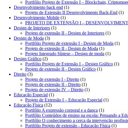
Portfólio Projeto de Extensão I – Blockchain, Criptomoe
1
Desenvolvimento back end
1
produto
1
Projeto de Extensão II Desenvolvimento Back-End
1
1
pro
Desenvolvimento Mobile
1
produto
PROJETO DE EXTENSÃO I – DESENVOLVIMEN
1
Design de Interiores
1
produto
1
Projeto de extensão II - Design de Interiores
1
3
produto
Design de Moda
3
produtos
1
Portfólio Projeto de extensão I - Design de Moda
1
1
produ
Projeto de extensão II - Design de Moda
1
produto
1
Projeto Integrado Síntese – Design de moda
1
2
produto
Design Gráfico
2
produtos
1
Portfólio Projeto de Extensão I – Design Gráfico
1
1
produ
Projeto de extensão II - Design Gráfico
1
3
produto
Direito
3
produtos
1
Projeto de extensão I - Direito
1
produto
1
Projeto de extensão II - Direito
1
produto
1
Projeto de extensão IV – Direito
1
1
produto
Educação Especial
1
produto
1
Projeto de Extensão I – Educação Especial
1
12
produto
Educação Física
12
produtos
1
Portfólio A expressão corporal e a dança
1
produto
Portfólio Conteúdos de ensino na escola: Pensando a Ed
Portfólio O conhecimento a cerca da intervenção profiss
1
Portfólio Projeto de extensão - Educação Física
1