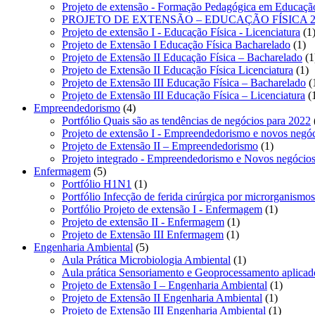
produt
Projeto de extensão - Formação Pedagógica em Educação
PROJETO DE EXTENSÃO – EDUCAÇÃO FÍSICA 2
Projeto de extensão I - Educação Física - Licenciatura
1
1
Projeto de Extensão I Educação Física Bacharelado
1
pr
Projeto de Extensão II Educação Física – Bacharelado
1
1
Projeto de Extensão II Educação Física Licenciatura
1
pr
Projeto de Extensão III Educação Física – Bacharelado
Projeto de Extensão III Educação Física – Licenciatura
4
Empreendedorismo
4
produtos
Portfólio Quais são as tendências de negócios para 2022
Projeto de extensão I - Empreendedorismo e novos negó
1
Projeto de Extensão II – Empreendedorismo
1
produto
Projeto integrado - Empreendedorismo e Novos negócio
5
Enfermagem
5
produtos
1
Portfólio H1N1
1
produto
Portfólio Infecção de ferida cirúrgica por microrganismos r
1
Portfólio Projeto de extensão I - Enfermagem
1
1
produto
Projeto de extensão II - Enfermagem
1
1
produto
Projeto de Extensão III Enfermagem
1
5
produto
Engenharia Ambiental
5
produtos
1
Aula Prática Microbiologia Ambiental
1
produto
Aula prática Sensoriamento e Geoprocessamento aplicad
1
Projeto de Extensão I – Engenharia Ambiental
1
1
produto
Projeto de Extensão II Engenharia Ambiental
1
produto
1
Projeto de Extensão III Engenharia Ambiental
1