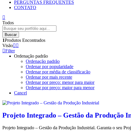
PERGUNTAS FREQUENTES
CONTATO
Todos
Buscar
1
Produtos Encontrados
Visão
Filter
Ordenação padrão
Ordenação padrão
Ordenar por popularidade
Ordenar por média de classificação
Ordenar por mais recente
Ordenar por preço: menor para maior
Ordenar por preço: maior para menor
Cancel
Projeto Integrado – Gestão da Produção In
Projeto Integrado – Gestão da Produção Industrial. Garanta o seu Pro