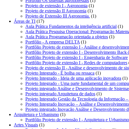
1
Portfólio Os sistemas agroflorestais
1
1
produto
Projeto de extensão I - Agronomia
1
1
produto
Projeto de extensão II Agronomia
1
produto
1
Projeto de Extensão III Agronomia.
1
17
produto
Áreas de TI
17
produtos
1
Aula Prática Fundamentos da inteligência artificial
1
pro
Aula Prática Pesquisa Operacional: Programação Matemá
1
Aula Prática Programação orientada a objetos
1
1
produto
Portfólio - A empresa DELTA
1
produto
Portfólio Projeto de extensão I - Análise e desenvolvimen
Portfólio Projeto de extensão I - Desenvolvimento Back
Portfólio Projeto de extensão I - Engenharia de Software
Portfólio Projeto de extensão I - Redes de computadores
Projeto de extensão II - Análise e desenvolvimento de si
1
Projeto Integrado - É bolha ou ressaca
1
produto
1
Projeto Integrado - Ideia de uma aplicação inovadora
1
p
Projeto Integrado - Uma parte fundamental de um compu
Projeto integrado Análise e Desenvolvimento de Sistem
1
Projeto integrado Arquitetura de dados
1
produto
Projeto Integrado Gestão da Tecnologia da Informação –
Projeto Integrado Inovação – Análise e Desenvolviment
Projeto integrado Inovação Análise e Desenvolvimento 
1
Arquitetura e Urbanismo
1
produto
Portfólio Projeto de extensão I - Arquitetura e Urbanismo
1
Artes Visuais
1