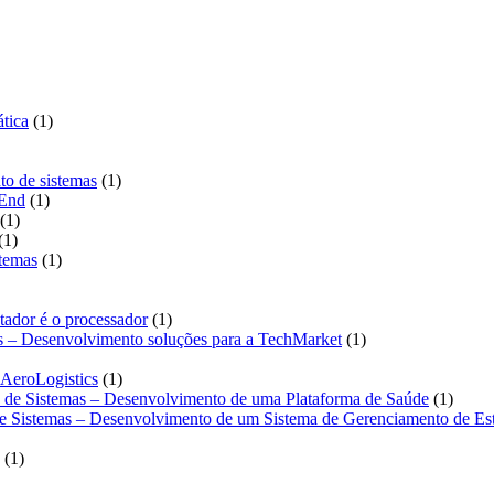
produto
duto
1
tica
1
produto
1
to de sistemas
1
1
produto
-End
1
1
produto
1
1
produto
1
produto
1
stemas
1
produto
roduto
1
tador é o processador
1
produto
1
as – Desenvolvimento soluções para a TechMarket
1
produto
1
 AeroLogistics
1
produto
1
o de Sistemas – Desenvolvimento de uma Plataforma de Saúde
1
produt
de Sistemas – Desenvolvimento de um Sistema de Gerenciamento de Es
1
1
produto