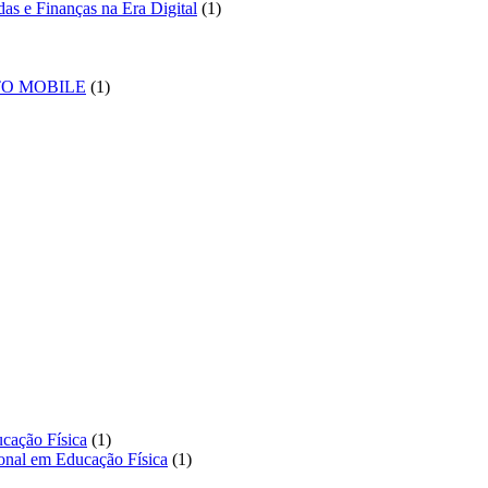
1
produto
das e Finanças na Era Digital
1
produto
duto
1
TO MOBILE
1
produto
to
to
1
ucação Física
1
produto
1
ional em Educação Física
1
produto