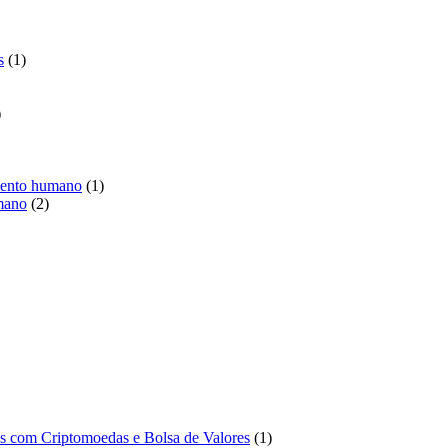
duto
1
s
1
produto
1
produto
1
imento humano
1
2
produto
mano
2
produtos
duto
o
1
tos com Criptomoedas e Bolsa de Valores
1