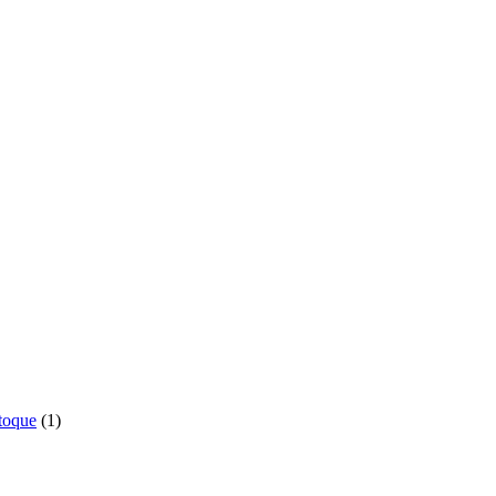
o
1
toque
1
produto