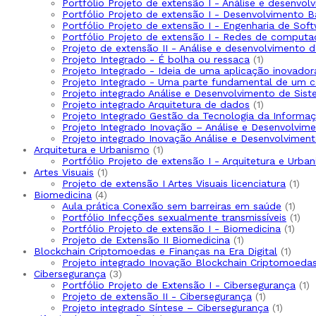
produto
Portfólio Projeto de extensão I - Análise e desenvo
Portfólio Projeto de extensão I - Desenvolvimento 
Portfólio Projeto de extensão I - Engenharia de Sof
Portfólio Projeto de extensão I - Redes de computa
Projeto de extensão II - Análise e desenvolvimento 
1
Projeto Integrado - É bolha ou ressaca
1
produto
Projeto Integrado - Ideia de uma aplicação inovador
Projeto Integrado - Uma parte fundamental de um 
Projeto integrado Análise e Desenvolvimento de Sis
1
Projeto integrado Arquitetura de dados
1
produto
Projeto Integrado Gestão da Tecnologia da Informaç
Projeto Integrado Inovação – Análise e Desenvolvi
Projeto integrado Inovação Análise e Desenvolvime
1
Arquitetura e Urbanismo
1
produto
Portfólio Projeto de extensão I - Arquitetura e Urba
1
Artes Visuais
1
produto
1
Projeto de extensão I Artes Visuais licenciatura
1
4
pro
Biomedicina
4
produtos
1
Aula prática Conexão sem barreiras em saúde
1
prod
1
Portfólio Infecções sexualmente transmissíveis
1
1
pro
Portfólio Projeto de extensão I - Biomedicina
1
1
prod
Projeto de Extensão II Biomedicina
1
produto
1
Blockchain Criptomoedas e Finanças na Era Digital
1
produ
Projeto integrado Inovação Blockchain Criptomoedas 
3
Cibersegurança
3
produtos
1
Portfólio Projeto de Extensão I - Cibersegurança
1
1
p
Projeto de extensão II - Cibersegurança
1
produto
1
Projeto integrado Síntese – Cibersegurança
1