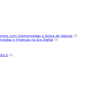
oduto
to
uto
1
imentos com Criptomoedas e Bolsa de Valores
1
1
produto
moedas e Finanças na Era Digital
1
produto
produto
1
BILE
1
produto
to
roduto
to
oduto