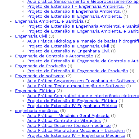
produto
Aula prática Sensoriamento e Geoprocessamento ap
1
Projeto de Extensão I – Engenharia Ambiental
1
1
prod
Projeto de Extensão II Engenharia Ambiental
1
produ
1
Projeto de Extensão III Engenharia Ambiental
1
2
produ
Engenharia Ambiental e Sanitária
2
produtos
Projeto de Extensão II Engenharia Ambiental e Sanitá
Projeto de Extensão III Engenharia Ambiental e Sanit
3
Engenharia Civil
3
produtos
Aula Prática Hidrologia e manejo de bacias hidrográf
1
Projeto de Extensão III Engenharia Civil
1
produto
1
Projeto de Extensão IV Engenharia Civil
1
2
produto
Engenharia de Controle e Automação
2
produtos
Projeto de Extensão III Engenharia de Controle e A
1
Engenharia de Produção
1
produto
1
Projeto de Extensão III Engenharia de Produção
1
2
pr
Engenharia de software
2
produtos
Aula Prática Segurança em Engenharia de Software
1
Aula Prática Teste e manutenção de Software
1
3
prod
Engenharia Elétrica
3
produtos
Aula Prática Compatibilidade e interferência eletrom
1
Projeto de Extensão III Engenharia Elétrica
1
produto
1
Projeto de Extensão IV Engenharia Elétrica
1
5
produto
engenharia mecânica
5
produtos
1
Aula Prática – Mecânica Geral Aplicada
1
1
produto
Aula Prática Controle de Vibrações
1
produto
1
Aula Prática Desenho técnico mecânico
1
produto
1
Aula Prática Manufatura Mecânica – Usinagem
1
prod
1
Projeto de Extensão IV – Engenharia Mecânica
1