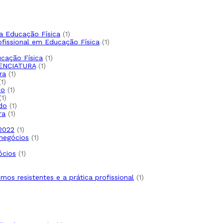
o
1
a Educação Física
1
produto
1
ofissional em Educação Física
1
produto
oduto
1
cação Física
1
1
produto
ENCIATURA
1
1
produto
ra
1
1
produto
1
produto
1
do
1
1
produto
1
produto
1
do
1
1
produto
ra
1
produto
1
 2022
1
produto
1
negócios
1
produto
to
1
ócios
1
produto
1
smos resistentes e a prática profissional
1
produto
uto