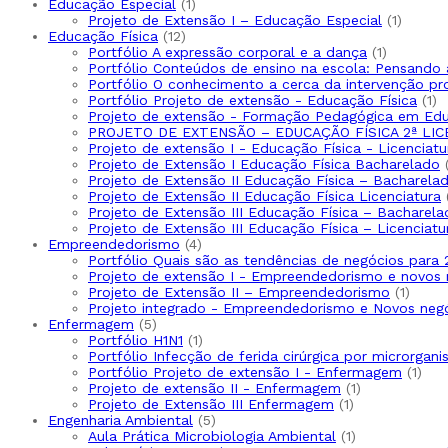
1
produto
Educação Especial
1
produto
1
Projeto de Extensão I – Educação Especial
1
12
produt
Educação Física
12
produtos
1
Portfólio A expressão corporal e a dança
1
produto
Portfólio Conteúdos de ensino na escola: Pensando 
Portfólio O conhecimento a cerca da intervenção pr
1
Portfólio Projeto de extensão - Educação Física
1
pr
Projeto de extensão - Formação Pedagógica em Edu
PROJETO DE EXTENSÃO – EDUCAÇÃO FÍSICA 2ª LIC
Projeto de extensão I - Educação Física - Licenciatu
Projeto de Extensão I Educação Física Bacharelado
Projeto de Extensão II Educação Física – Bacharela
Projeto de Extensão II Educação Física Licenciatura
Projeto de Extensão III Educação Física – Bacharela
Projeto de Extensão III Educação Física – Licenciatu
4
Empreendedorismo
4
produtos
Portfólio Quais são as tendências de negócios para
Projeto de extensão I - Empreendedorismo e novos 
1
Projeto de Extensão II – Empreendedorismo
1
produ
Projeto integrado - Empreendedorismo e Novos neg
5
Enfermagem
5
produtos
1
Portfólio H1N1
1
produto
Portfólio Infecção de ferida cirúrgica por microrgani
1
Portfólio Projeto de extensão I - Enfermagem
1
1
prod
Projeto de extensão II - Enfermagem
1
1
produto
Projeto de Extensão III Enfermagem
1
5
produto
Engenharia Ambiental
5
produtos
1
Aula Prática Microbiologia Ambiental
1