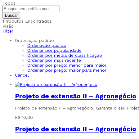
Todos
Buscar
1
Produtos Encontrados
Visão
Filter
Ordenação padrão
Ordenação padrão
Ordenar por popularidade
Ordenar por média de classificação
Ordenar por mais recente
Ordenar por preço: menor para maior
Ordenar por preço: maior para menor
Cancel
Projeto de extensão II – Agronegócio
Projeto de extensão II – Agronegócio. Garanta o seu Proj
R$
70,00
Projeto de extensão II – Agronegócio