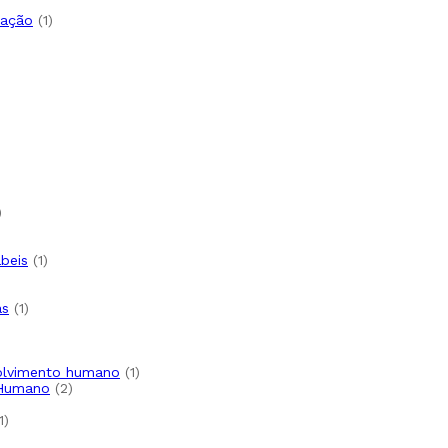
o
1
tação
1
produto
uto
oduto
1
produto
o
1
ábeis
1
produto
1
as
1
produto
o
1
volvimento humano
1
2
produto
 Humano
2
produtos
1
1
produto