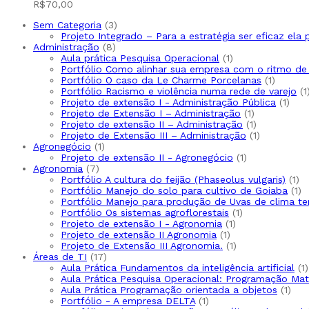
R$
70,00
3
Sem Categoria
3
produtos
Projeto Integrado – Para a estratégia ser eficaz ela
8
Administração
8
produtos
1
Aula prática Pesquisa Operacional
1
produto
Portfólio Como alinhar sua empresa com o ritmo d
1
Portfólio O caso da Le Charme Porcelanas
1
produto
Portfólio Racismo e violência numa rede de varejo
1
1
Projeto de extensão I - Administração Pública
1
1
prod
Projeto de Extensão I – Administração
1
produto
1
Projeto de extensão II – Administração
1
produto
1
Projeto de Extensão III – Administração
1
1
produto
Agronegócio
1
produto
1
Projeto de extensão II - Agronegócio
1
7
produto
Agronomia
7
produtos
1
Portfólio A cultura do feijão (Phaseolus vulgaris)
1
pr
1
Portfólio Manejo do solo para cultivo de Goiaba
1
pr
Portfólio Manejo para produção de Uvas de clima t
1
Portfólio Os sistemas agroflorestais
1
1
produto
Projeto de extensão I - Agronomia
1
1
produto
Projeto de extensão II Agronomia
1
produto
1
Projeto de Extensão III Agronomia.
1
17
produto
Áreas de TI
17
produtos
1
Aula Prática Fundamentos da inteligência artificial
1
Aula Prática Pesquisa Operacional: Programação Ma
1
Aula Prática Programação orientada a objetos
1
1
prod
Portfólio - A empresa DELTA
1