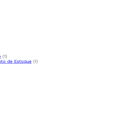
1
e
1
produto
1
nto de Estoque
1
produto