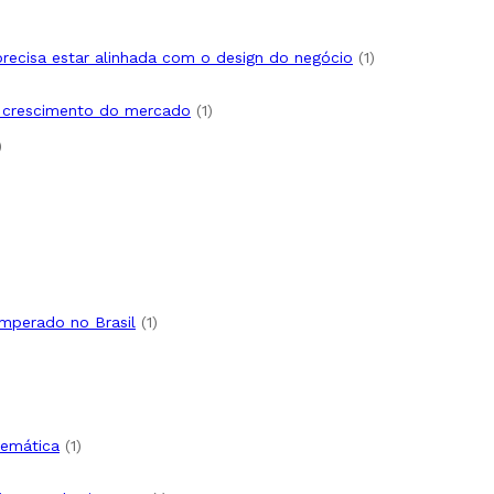
1
 precisa estar alinhada com o design do negócio
1
produto
1
e crescimento do mercado
1
produto
1
produto
uto
oduto
oduto
1
emperado no Brasil
1
produto
produto
1
temática
1
produto
uto