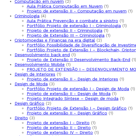
2
produto
Computação em nuvem
2
produtos
1
Aula Prática Computação em Nuvem
1
produto
1
Projeto de extensão II - Computação em nuvem
1
4
pr
Criminologia
4
produtos
1
Aula Prática Prevenção e combate a sinistro
1
produ
1
Portfólio Projeto de extensão I - Criminologia
1
1
prod
Projeto de extensão II - Criminologia
1
produto
1
Projeto de Extensão III – Criminologia
1
2
produto
Criptomoedas e Finanças na era digital
2
produtos
Portfólio Possibilidade de Diversificação de Invest
Portfólio Projeto de Extensão I – Blockchain, Cripto
1
Desenvolvimento back end
1
produto
1
Projeto de Extensão II Desenvolvimento Back-End
1
1
Desenvolvimento Mobile
1
produto
PROJETO DE EXTENSÃO I – DESENVOLVIMENTO MO
1
Design de Interiores
1
produto
1
Projeto de extensão II - Design de Interiores
1
3
produ
Design de Moda
3
produtos
1
Portfólio Projeto de extensão I - Design de Moda
1
1
p
Projeto de extensão II - Design de Moda
1
produto
1
Projeto Integrado Síntese – Design de moda
1
2
produ
Design Gráfico
2
produtos
1
Portfólio Projeto de Extensão I – Design Gráfico
1
1
pr
Projeto de extensão II - Design Gráfico
1
3
produto
Direito
3
produtos
1
Projeto de extensão I - Direito
1
produto
1
Projeto de extensão II - Direito
1
produto
1
Projeto de extensão IV – Direito
1