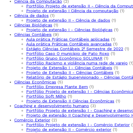
2
produt
Ciência da Computação
2
produtos
Portfólio Projeto de extensão II - Ciência da Compu
1
Projeto de extensão I Ciência da computação
1
1
prod
Ciência de dados
1
produto
1
Projeto de extensão II - Ciência de dados
1
1
produto
Ciências Biológicas
1
produto
1
Projeto de extensão I - Ciências Biológicas
1
9
produto
Ciências Contábeis
9
produtos
1
Aula prática Práticas Contábeis aplicadas
1
produto
1
Aula prática Práticas Contábeis avançadas
1
produto
1
Estágio Ciências Contábeis 2º Semestre de 2022
1
1
pr
Portfólio Caso O município de Pato Roxo
1
1
produto
Portfólio Grupo Econômico SOLUNAR
1
produto
Portfólio Racismo e violência numa rede de varejo
1
1
Projeto de Extensão I - Ciências Contábeis
1
produto
1
Projeto de Extensão II - Ciências Contábeis
1
produt
Relatório de Estágio Supervisionado - Ciências Cont
5
Ciências Econômicas
5
produtos
1
Portfólio Empresa Plante Bem
1
produto
Portfólio Projeto de extensão I - Ciências Econômic
1
Portfólio Soft Milho
1
produto
1
Projeto de Extensão II Ciências Econômicas
1
3
produt
Coaching e desenvolvimento humano
3
produtos
Portfólio Projeto de extensão I - Coaching e desen
Projeto de extensão II Coaching e Desenvolvimento
2
Comércio Exterior
2
produtos
Portfólio Projeto de extensão I - Comércio Exterior
1
Projeto de extensão II - Comércio exterior
1