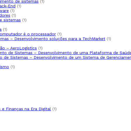
1
lvimento de sistemas
1
1
produto
Back-End
1
1
produto
tware
1
produto
1
dores
1
produto
1
de sistemas
1
produto
1
a
1
produto
1
computador é o processador
1
produto
1
temas – Desenvolvimento soluções para a TechMarket
1
produto
1
ão – AeroLogistics
1
produto
mento de Sistemas – Desenvolvimento de uma Plataforma de Saúd
nto de Sistemas – Desenvolvimento de um Sistema de Gerenciame
1
nismo
1
produto
duto
uto
duto
uto
to
1
e Finanças na Era Digital
1
produto
roduto