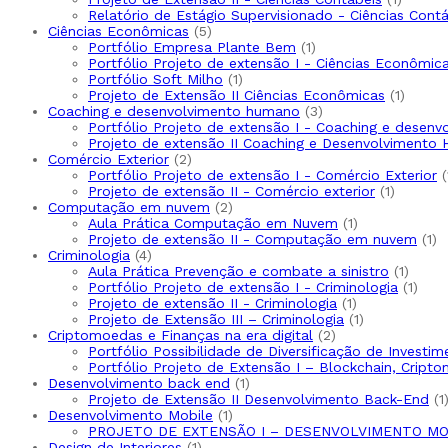
produt
Relatório de Estágio Supervisionado - Ciências Cont
5
Ciências Econômicas
5
produtos
1
Portfólio Empresa Plante Bem
1
produto
Portfólio Projeto de extensão I - Ciências Econômic
1
Portfólio Soft Milho
1
produto
1
Projeto de Extensão II Ciências Econômicas
1
3
produt
Coaching e desenvolvimento humano
3
produtos
Portfólio Projeto de extensão I - Coaching e desen
Projeto de extensão II Coaching e Desenvolvimento
2
Comércio Exterior
2
produtos
Portfólio Projeto de extensão I - Comércio Exterior
1
Projeto de extensão II - Comércio exterior
1
2
produto
Computação em nuvem
2
produtos
1
Aula Prática Computação em Nuvem
1
produto
1
Projeto de extensão II - Computação em nuvem
1
4
pr
Criminologia
4
produtos
1
Aula Prática Prevenção e combate a sinistro
1
produ
1
Portfólio Projeto de extensão I - Criminologia
1
1
prod
Projeto de extensão II - Criminologia
1
produto
1
Projeto de Extensão III – Criminologia
1
2
produto
Criptomoedas e Finanças na era digital
2
produtos
Portfólio Possibilidade de Diversificação de Invest
Portfólio Projeto de Extensão I – Blockchain, Cripto
1
Desenvolvimento back end
1
produto
1
Projeto de Extensão II Desenvolvimento Back-End
1
1
Desenvolvimento Mobile
1
produto
PROJETO DE EXTENSÃO I – DESENVOLVIMENTO MO
1
Design de Interiores
1