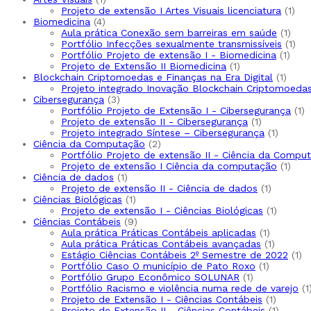
produto
1
Projeto de extensão I Artes Visuais licenciatura
1
4
pro
Biomedicina
4
produtos
1
Aula prática Conexão sem barreiras em saúde
1
prod
1
Portfólio Infecções sexualmente transmissíveis
1
1
pro
Portfólio Projeto de extensão I - Biomedicina
1
1
prod
Projeto de Extensão II Biomedicina
1
produto
1
Blockchain Criptomoedas e Finanças na Era Digital
1
produ
Projeto integrado Inovação Blockchain Criptomoedas 
3
Cibersegurança
3
produtos
1
Portfólio Projeto de Extensão I - Cibersegurança
1
1
p
Projeto de extensão II - Cibersegurança
1
produto
1
Projeto integrado Síntese – Cibersegurança
1
2
produt
Ciência da Computação
2
produtos
Portfólio Projeto de extensão II - Ciência da Compu
1
Projeto de extensão I Ciência da computação
1
1
prod
Ciência de dados
1
produto
1
Projeto de extensão II - Ciência de dados
1
1
produto
Ciências Biológicas
1
produto
1
Projeto de extensão I - Ciências Biológicas
1
9
produto
Ciências Contábeis
9
produtos
1
Aula prática Práticas Contábeis aplicadas
1
produto
1
Aula prática Práticas Contábeis avançadas
1
produto
1
Estágio Ciências Contábeis 2º Semestre de 2022
1
1
pr
Portfólio Caso O município de Pato Roxo
1
1
produto
Portfólio Grupo Econômico SOLUNAR
1
produto
Portfólio Racismo e violência numa rede de varejo
1
1
Projeto de Extensão I - Ciências Contábeis
1
produto
1
Projeto de Extensão II - Ciências Contábeis
1