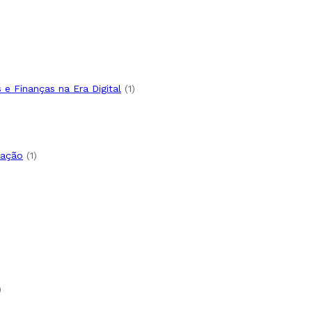
duto
uto
duto
uto
to
1
e Finanças na Era Digital
1
produto
roduto
o
1
tação
1
produto
uto
oduto
1
produto