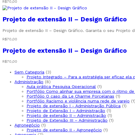
R$
70,00
Projeto de extensão II – Design Gráfico
Projeto de extensão II – Design Gráfico. Garanta o seu Projeto
R$
70,00
Projeto de extensão II – Design Gráfico
R$
70,00
3
Sem Categoria
3
produtos
Projeto Integrado – Para a estratégia ser eficaz ela
8
Administração
8
produtos
1
Aula prática Pesquisa Operacional
1
produto
Portfólio Como alinhar sua empresa com o ritmo d
1
Portfólio O caso da Le Charme Porcelanas
1
produto
Portfólio Racismo e violência numa rede de varejo
1
1
Projeto de extensão I - Administração Pública
1
1
prod
Projeto de Extensão I – Administração
1
produto
1
Projeto de extensão II – Administração
1
produto
1
Projeto de Extensão III – Administração
1
1
produto
Agronegócio
1
produto
1
Projeto de extensão II - Agronegócio
1
7
produto
Agronomia
7