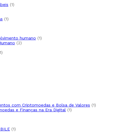
o
1
ábeis
1
produto
1
as
1
produto
o
1
volvimento humano
1
2
produto
 Humano
2
produtos
1
1
produto
oduto
to
uto
1
imentos com Criptomoedas e Bolsa de Valores
1
1
produto
moedas e Finanças na Era Digital
1
produto
produto
1
BILE
1
produto