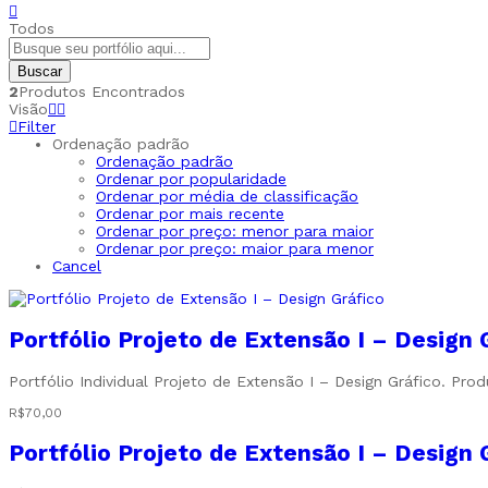
Todos
Buscar
2
Produtos Encontrados
Visão
Filter
Ordenação padrão
Ordenação padrão
Ordenar por popularidade
Ordenar por média de classificação
Ordenar por mais recente
Ordenar por preço: menor para maior
Ordenar por preço: maior para menor
Cancel
Portfólio Projeto de Extensão I – Design 
Portfólio Individual Projeto de Extensão I – Design Gráfico. Pr
R$
70,00
Portfólio Projeto de Extensão I – Design 