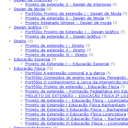
produto
1
Projeto de extensão II - Design de Interiores
1
3
produ
Design de Moda
3
produtos
1
Portfólio Projeto de extensão I - Design de Moda
1
1
p
Projeto de extensão II - Design de Moda
1
produto
1
Projeto Integrado Síntese – Design de moda
1
2
produ
Design Gráfico
2
produtos
1
Portfólio Projeto de Extensão I – Design Gráfico
1
1
pr
Projeto de extensão II - Design Gráfico
1
3
produto
Direito
3
produtos
1
Projeto de extensão I - Direito
1
produto
1
Projeto de extensão II - Direito
1
produto
1
Projeto de extensão IV – Direito
1
1
produto
Educação Especial
1
produto
1
Projeto de Extensão I – Educação Especial
1
12
produt
Educação Física
12
produtos
1
Portfólio A expressão corporal e a dança
1
produto
Portfólio Conteúdos de ensino na escola: Pensando 
Portfólio O conhecimento a cerca da intervenção pr
1
Portfólio Projeto de extensão - Educação Física
1
pr
Projeto de extensão - Formação Pedagógica em Edu
PROJETO DE EXTENSÃO – EDUCAÇÃO FÍSICA 2ª LIC
Projeto de extensão I - Educação Física - Licenciatu
Projeto de Extensão I Educação Física Bacharelado
Projeto de Extensão II Educação Física – Bacharela
Projeto de Extensão II Educação Física Licenciatura
Projeto de Extensão III Educação Física – Bacharela
Projeto de Extensão III Educação Física – Licenciatu
4
Empreendedorismo
4