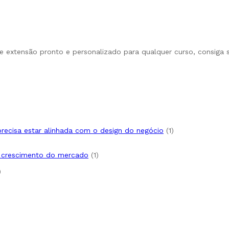
 de extensão pronto e personalizado para qualquer curso, consiga
1
 precisa estar alinhada com o design do negócio
1
produto
1
e crescimento do mercado
1
produto
1
produto
uto