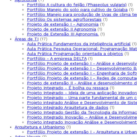
produtos
1
Portfólio A cultura do feijão (Phaseolus vulgaris)
1
pr
1
Portfólio Manejo do solo para cultivo de Goiaba
1
pr
Portfólio Manejo para produção de Uvas de clima t
1
Portfólio Os sistemas agroflorestais
1
1
produto
Projeto de extensão I - Agronomia
1
1
produto
Projeto de extensão II Agronomia
1
produto
1
Projeto de Extensão III Agronomia.
1
17
produto
Áreas de TI
17
produtos
1
Aula Prática Fundamentos da inteligência artificial
1
Aula Prática Pesquisa Operacional: Programação Ma
1
Aula Prática Programação orientada a objetos
1
1
prod
Portfólio - A empresa DELTA
1
produto
Portfólio Projeto de extensão I - Análise e desenvo
Portfólio Projeto de extensão I - Desenvolvimento 
Portfólio Projeto de extensão I - Engenharia de Sof
Portfólio Projeto de extensão I - Redes de computa
Projeto de extensão II - Análise e desenvolvimento 
1
Projeto Integrado - É bolha ou ressaca
1
produto
Projeto Integrado - Ideia de uma aplicação inovador
Projeto Integrado - Uma parte fundamental de um 
Projeto integrado Análise e Desenvolvimento de Sis
1
Projeto integrado Arquitetura de dados
1
produto
Projeto Integrado Gestão da Tecnologia da Informaç
Projeto Integrado Inovação – Análise e Desenvolvi
Projeto integrado Inovação Análise e Desenvolvime
1
Arquitetura e Urbanismo
1
produto
Portfólio Projeto de extensão I - Arquitetura e Urba
1
Artes Visuais
1