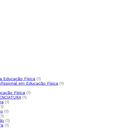
to
roduto
to
oduto
o
1
a Educação Física
1
produto
1
ofissional em Educação Física
1
produto
oduto
1
cação Física
1
1
produto
ENCIATURA
1
1
produto
ra
1
1
produto
1
produto
1
do
1
1
produto
1
produto
1
do
1
1
produto
ra
1
produto