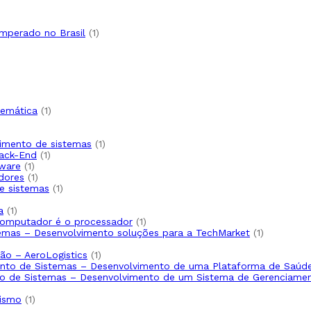
oduto
oduto
1
emperado no Brasil
1
produto
produto
1
temática
1
produto
uto
1
lvimento de sistemas
1
1
produto
Back-End
1
1
produto
tware
1
produto
1
dores
1
produto
1
de sistemas
1
produto
1
a
1
produto
1
computador é o processador
1
produto
1
temas – Desenvolvimento soluções para a TechMarket
1
produto
1
ão – AeroLogistics
1
produto
mento de Sistemas – Desenvolvimento de uma Plataforma de Saúd
nto de Sistemas – Desenvolvimento de um Sistema de Gerenciame
1
nismo
1
produto