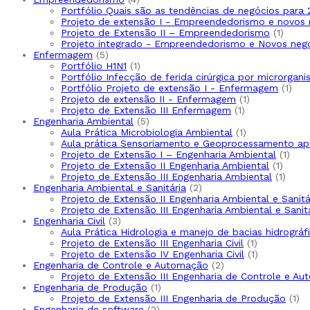
produtos
Portfólio Quais são as tendências de negócios para
Projeto de extensão I - Empreendedorismo e novos 
1
Projeto de Extensão II – Empreendedorismo
1
produ
Projeto integrado - Empreendedorismo e Novos neg
5
Enfermagem
5
produtos
1
Portfólio H1N1
1
produto
Portfólio Infecção de ferida cirúrgica por microrgani
1
Portfólio Projeto de extensão I - Enfermagem
1
1
prod
Projeto de extensão II - Enfermagem
1
1
produto
Projeto de Extensão III Enfermagem
1
5
produto
Engenharia Ambiental
5
produtos
1
Aula Prática Microbiologia Ambiental
1
produto
Aula prática Sensoriamento e Geoprocessamento ap
1
Projeto de Extensão I – Engenharia Ambiental
1
1
prod
Projeto de Extensão II Engenharia Ambiental
1
produ
1
Projeto de Extensão III Engenharia Ambiental
1
2
produ
Engenharia Ambiental e Sanitária
2
produtos
Projeto de Extensão II Engenharia Ambiental e Sanitá
Projeto de Extensão III Engenharia Ambiental e Sanit
3
Engenharia Civil
3
produtos
Aula Prática Hidrologia e manejo de bacias hidrográf
1
Projeto de Extensão III Engenharia Civil
1
produto
1
Projeto de Extensão IV Engenharia Civil
1
2
produto
Engenharia de Controle e Automação
2
produtos
Projeto de Extensão III Engenharia de Controle e A
1
Engenharia de Produção
1
produto
1
Projeto de Extensão III Engenharia de Produção
1
2
pr
Engenharia de software
2