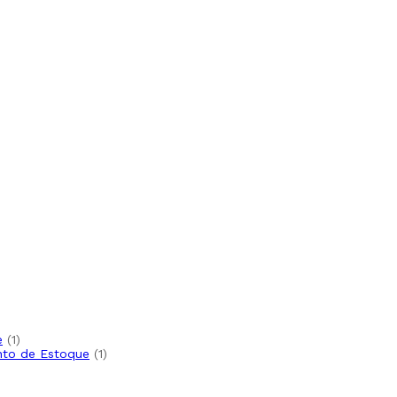
1
e
1
produto
1
nto de Estoque
1
produto