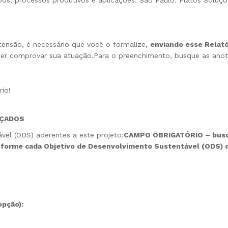
xtensão, é necessário que você o formalize,
enviando esse Relatór
r comprovar sua atuação.Para o preenchimento, busque as anot
io!
NÇADOS
vel (ODS) aderentes a este projeto:
CAMPO OBRIGATÓRIO – busqu
nforme cada Objetivo de Desenvolvimento Sustentável (ODS) 
opção):