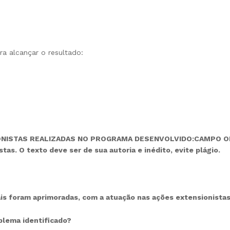
a alcançar o resultado:
ONISTAS REALIZADAS NO PROGRAMA DESENVOLVIDO
:
CAMPO OB
tas. O texto deve ser de sua autoria e inédito, evite plágio.
ais foram aprimoradas, com a atuação nas ações extensionista
blema identificado?