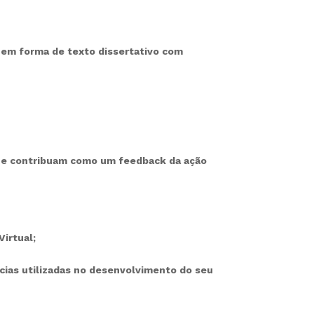
a em forma de texto dissertativo com
que contribuam como um feedback da ação
irtual;
ncias utilizadas no desenvolvimento do seu