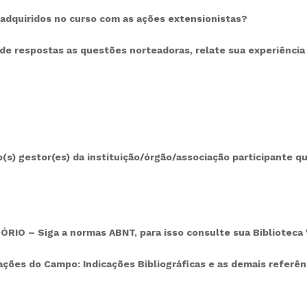
adquiridos no curso com as ações extensionistas?
 de respostas as questões norteadoras, relate sua experiênci
s) gestor(es) da instituição/órgão/associação participante 
IO – Siga a normas ABNT, para isso consulte sua Biblioteca V
icações do Campo: Indicações Bibliográficas e as demais referê