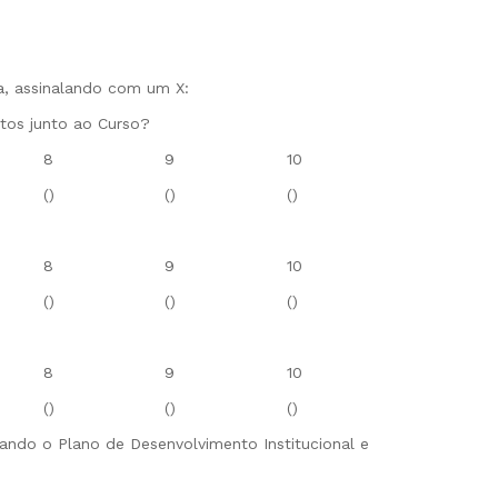
a, assinalando com um X:
tos junto ao Curso?
8
9
10
()
()
()
8
9
10
()
()
()
8
9
10
()
()
()
rvando o Plano de Desenvolvimento Institucional e