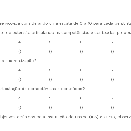
esenvolvida considerando uma escala de 0 a 10 para cada pergunt
ojeto de extensão articulando as competências e conteúdos propos
4
5
6
7
()
()
()
()
a a sua realização?
4
5
6
7
()
()
()
()
 articulação de competências e conteúdos?
4
5
6
7
()
()
()
()
bjetivos definidos pela Instituição de Ensino (IES) e Curso, obse