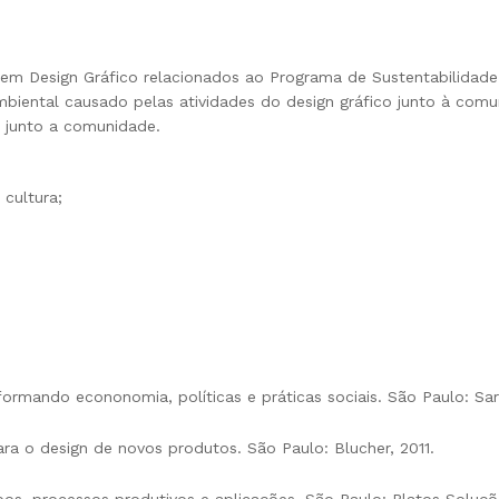
em Design Gráfico relacionados ao Programa de Sustentabilidade 
biental causado pelas atividades do design gráfico junto à com
 junto a comunidade.
 cultura;
formando econonomia, políticas e práticas sociais. São Paulo: Sar
ara o design de novos produtos. São Paulo: Blucher, 2011.
s, processos produtivos e aplicações. São Paulo: Platos Soluçõe