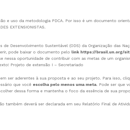
zação e uso da metodologia PDCA. Por isso é um documento orient
DADES EXTENSIONISTAS.
ivos de Desenvolvimento Sustentável (ODS) da Organização das Na
ferir, pode baixar o documento pelo
link https://brasil.un.org/
e nessa oportunidade de contribuir com as metas de um organis
xto! Projeto de extensão I – Secretariado
em ser aderentes à sua proposta e ao seu projeto. Para isso, cli
essário que você
escolha pelo menos uma meta
. Pode ser que 
 escolher dessa forma e mantenha o foco da essência de sua propo
ção também deverá ser declarada em seu Relatório Final de Ativida