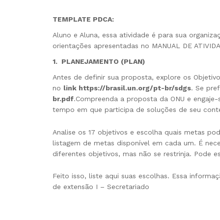
TEMPLATE PDCA
:
Aluno e Aluna, essa atividade é para sua organi
orientações apresentadas no MANUAL DE ATIVI
1. PLANEJAMENTO (PLAN)
Antes de definir sua proposta, explore os Objet
no
link
https://brasil.un.org/pt-br/sdgs
. Se pre
br.pdf
.Compreenda a proposta da ONU e engaje-s
tempo em que participa de soluções de seu conte
Analise os 17 objetivos e escolha quais metas pod
listagem de metas disponível em cada um. É nec
diferentes objetivos, mas não se restrinja. Pode
Feito isso, liste aqui suas escolhas. Essa informa
de extensão I – Secretariado