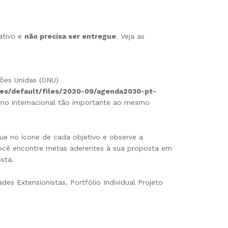
ativo e
não precisa ser entregue
. Veja as
ções Unidas (ONU)
sites/default/files/2020-09/agenda2030-pt-
mo internacional tão importante ao mesmo
que no ícone de cada objetivo e observe a
você encontre metas aderentes à sua proposta em
sta.
des Extensionistas. Portfólio Individual Projeto