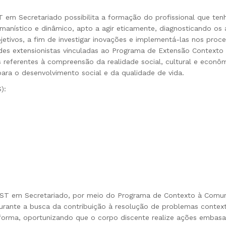
ST em Secretariado possibilita a formação do profissional que te
o, humanístico e dinâmico, apto a agir eticamente, diagnosticando 
jetivos, a fim de investigar inovações e implementá-las nos proc
ades extensionistas vinculadas ao Programa de Extensão Context
s referentes à compreensão da realidade social, cultural e econô
ara o desenvolvimento social e da qualidade de vida.
):
o CST em Secretariado, por meio do Programa de Contexto à Comun
urante a busca da contribuição à resolução de problemas context
 forma, oportunizando que o corpo discente realize ações embasa