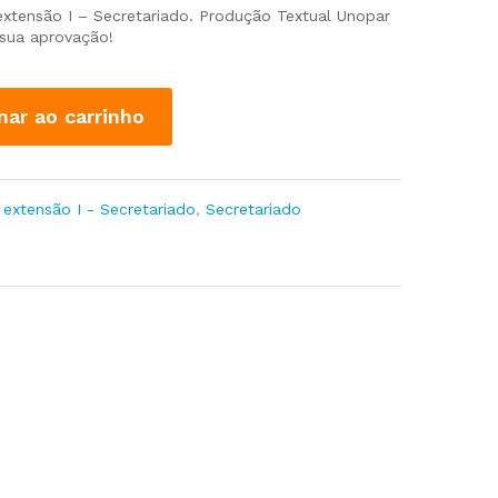
 extensão I – Secretariado. Produção Textual Unopar
 sua aprovação!
nar ao carrinho
 extensão I - Secretariado
,
Secretariado