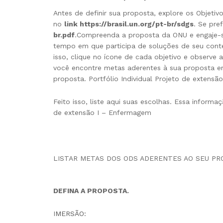
Antes de definir sua proposta, explore os Objet
no
link
https://brasil.un.org/pt-br/sdgs
. Se pre
br.pdf
.Compreenda a proposta da ONU e engaje-s
tempo em que participa de soluções de seu contex
isso, clique no ícone de cada objetivo e observe
você encontre metas aderentes à sua proposta em
proposta. Portfólio Individual Projeto de extens
Feito isso, liste aqui suas escolhas. Essa informa
de extensão I – Enfermagem
LISTAR METAS DOS ODS ADERENTES AO SEU PR
DEFINA A PROPOSTA.
I
MERSÃO: