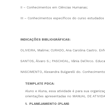
II – Conhecimentos em Ciências Humanas;
III – Conhecimentos específicos do curso estudado
INDICAÇÕES BIBLIOGRÁFICAS:
OLIVEIRA, Mailme; CURADO, Ana Carolina Castro. Enfer
SANTOS, Álvaro S.; PASCHOAL, Vânia Del’Arco. Educ
NASCIMENTO, Alexandra Bulgarelli do. Conheciment
TEMPLATE PDCA
:
Aluno e Aluna, essa atividade é para sua organi
orientações apresentadas no MANUAL DE ATIVI
1. PLANEJAMENTO (PLAN)