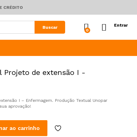
E CRÉDITO
Entrar
Buscar
0
l Projeto de extensão I -
e extensão I – Enfermagem. Produção Textual Unopar
 sua aprovação!
nar ao carrinho