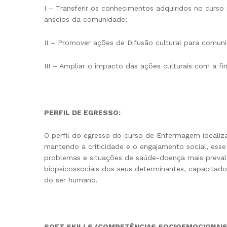
I – Transferir os conhecimentos adquiridos no curso
anseios da comunidade;
II – Promover ações de Difusão cultural para comun
III – Ampliar o impacto das ações culturais com a f
PERFIL DE EGRESSO:
O perfil do egresso do curso de Enfermagem idealiz
mantendo a criticidade e o engajamento social, esse
problemas e situações de saúde-doença mais prevale
biopsicossociais dos seus determinantes, capacitad
do ser humano.
SOFT SKILLS (COMPETÊNCIAS SOCIOEMOCIONAIS