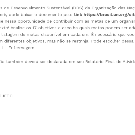
ivos de Desenvolvimento Sustentável (ODS) da Organização das Na
ferir, pode baixar o documento pelo
link https://brasil.un.org/
e nessa oportunidade de contribuir com as metas de um organis
to! Analise os 17 objetivos e escolha quais metas podem ser ade
 a listagem de metas disponível em cada um. É necessário que vo
 diferentes objetivos, mas não se restrinja. Pode escolher dess
ão I – Enfermagem
ção também deverá ser declarada em seu Relatório Final de Ativida
OJETO