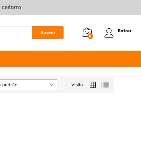
E CRÉDITO
Entrar
Buscar
0
 padrão
Visão