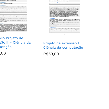
ólio Projeto de
são II – Ciência da
Projeto de extensão I
utação
Ciência da computação
,00
,00
R$
R$
59,00
59,00