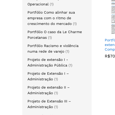
Operacional
1
Portfólio Como alinhar sua
empresa com o ritmo de
crescimento do mercado
1
Portfólio O caso da Le Charme
Porcelanas
1
Portf
exten
Portfólio Racismo e violência
Comp
numa rede de varejo
1
R$
R$
70
70
Projeto de extensão I -
Administração Pública
1
Projeto de Extensão I –
Administração
1
Projeto de extensão II –
Administração
1
Projeto de Extensão III –
Administração
1