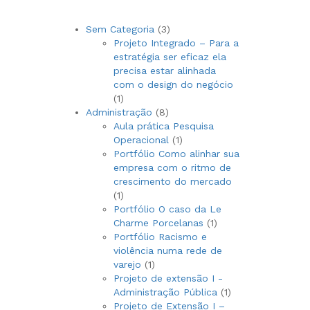
3
Sem Categoria
3
produtos
Projeto Integrado – Para a
estratégia ser eficaz ela
precisa estar alinhada
com o design do negócio
1
1
produto
8
Administração
8
produtos
Aula prática Pesquisa
1
Operacional
1
produto
Portfólio Como alinhar sua
empresa com o ritmo de
crescimento do mercado
1
1
produto
Portfólio O caso da Le
1
Charme Porcelanas
1
produto
Portfólio Racismo e
violência numa rede de
1
varejo
1
produto
Projeto de extensão I -
1
Administração Pública
1
produto
Projeto de Extensão I –