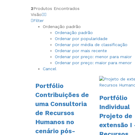
2
Produtos Encontrados
Visão
Filter
Ordenação padrão
Ordenação padrão
Ordenar por popularidade
Ordenar por média de classificação
Ordenar por mais recente
Ordenar por preço: menor para maior
Ordenar por preço: maior para menor
Cancel
Portfólio
Contribuições de
Portfólio
uma Consultoria
Individual
de Recursos
Projeto de
Humanos no
extensão I
cenário pós-
Recursos