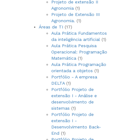
produto
Projeto de extensão II
1
Agronomia
1
produto
Projeto de Extensão III
1
Agronomia.
1
17
produto
Áreas de TI
17
produtos
Aula Prática Fundamentos
1
da inteligência artificial
1
produto
Aula Prática Pesquisa
Operacional: Programação
1
Matemática
1
produto
Aula Prática Programação
1
orientada a objetos
1
produto
Portfólio - A empresa
1
DELTA
1
produto
Portfólio Projeto de
extensão I - Análise e
desenvolvimento de
1
sistemas
1
produto
Portfólio Projeto de
extensão I -
Desenvolvimento Back-
1
End
1
produto
Portfólio Projeto de