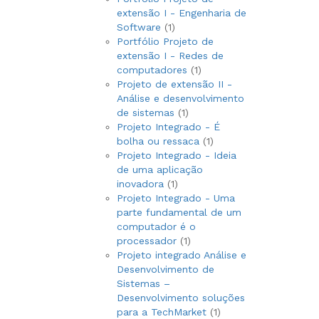
extensão I - Engenharia de
1
Software
1
produto
Portfólio Projeto de
extensão I - Redes de
1
computadores
1
produto
Projeto de extensão II -
Análise e desenvolvimento
1
de sistemas
1
produto
Projeto Integrado - É
1
bolha ou ressaca
1
produto
Projeto Integrado - Ideia
de uma aplicação
1
inovadora
1
produto
Projeto Integrado - Uma
parte fundamental de um
computador é o
1
processador
1
produto
Projeto integrado Análise e
Desenvolvimento de
Sistemas –
Desenvolvimento soluções
1
para a TechMarket
1