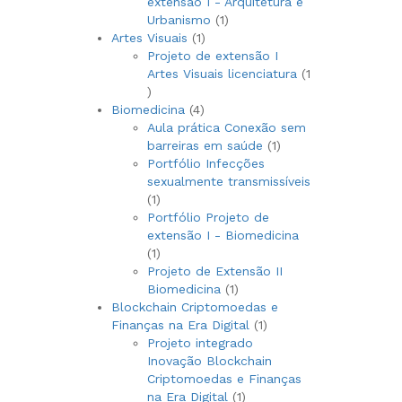
extensão I - Arquitetura e
1
Urbanismo
1
1
produto
Artes Visuais
1
produto
Projeto de extensão I
Artes Visuais licenciatura
1
1
produto
4
Biomedicina
4
produtos
Aula prática Conexão sem
1
barreiras em saúde
1
produto
Portfólio Infecções
sexualmente transmissíveis
1
1
produto
Portfólio Projeto de
extensão I - Biomedicina
1
1
produto
Projeto de Extensão II
1
Biomedicina
1
produto
Blockchain Criptomoedas e
1
Finanças na Era Digital
1
produto
Projeto integrado
Inovação Blockchain
Criptomoedas e Finanças
1
na Era Digital
1