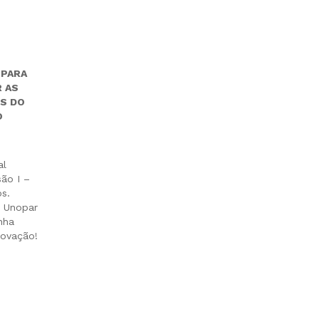
PARA
R AS
S DO
O
al
ão I –
s.
l Unopar
nha
rovação!