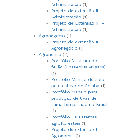
1
Administração
1
produto
Projeto de extensão II –
1
Administração
1
produto
Projeto de Extensão III –
1
Administração
1
1
produto
Agronegócio
1
produto
Projeto de extensão II -
1
Agronegócio
1
7
produto
Agronomia
7
produtos
Portfólio A cultura do
feijão (Phaseolus vulgaris)
1
1
produto
Portfólio Manejo do solo
1
para cultivo de Goiaba
1
produto
Portfólio Manejo para
produção de Uvas de
clima temperado no Brasil
1
1
produto
Portfólio Os sistemas
1
agroflorestais
1
produto
Projeto de extensão I -
1
Agronomia
1