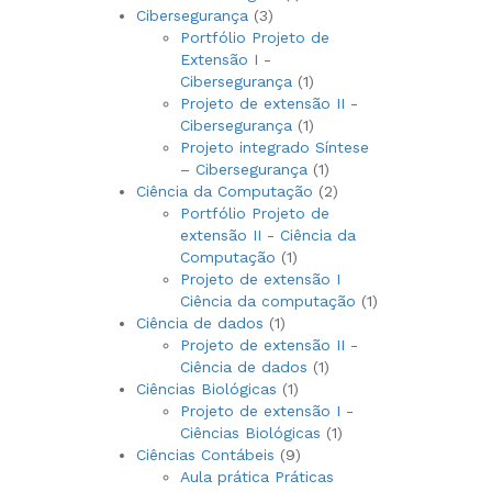
3
produto
Cibersegurança
3
produtos
Portfólio Projeto de
Extensão I -
1
Cibersegurança
1
produto
Projeto de extensão II -
1
Cibersegurança
1
produto
Projeto integrado Síntese
1
– Cibersegurança
1
produto
2
Ciência da Computação
2
produtos
Portfólio Projeto de
extensão II - Ciência da
1
Computação
1
produto
Projeto de extensão I
1
Ciência da computação
1
1
produto
Ciência de dados
1
produto
Projeto de extensão II -
1
Ciência de dados
1
1
produto
Ciências Biológicas
1
produto
Projeto de extensão I -
1
Ciências Biológicas
1
9
produto
Ciências Contábeis
9
produtos
Aula prática Práticas