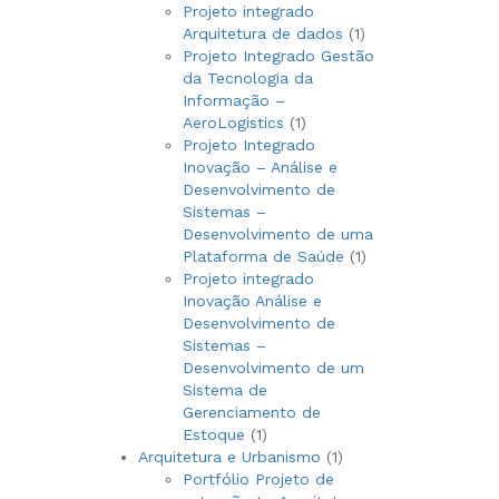
produto
Projeto integrado
1
Arquitetura de dados
1
produto
Projeto Integrado Gestão
da Tecnologia da
Informação –
1
AeroLogistics
1
produto
Projeto Integrado
Inovação – Análise e
Desenvolvimento de
Sistemas –
Desenvolvimento de uma
1
Plataforma de Saúde
1
produto
Projeto integrado
Inovação Análise e
Desenvolvimento de
Sistemas –
Desenvolvimento de um
Sistema de
Gerenciamento de
1
Estoque
1
produto
1
Arquitetura e Urbanismo
1
produto
Portfólio Projeto de