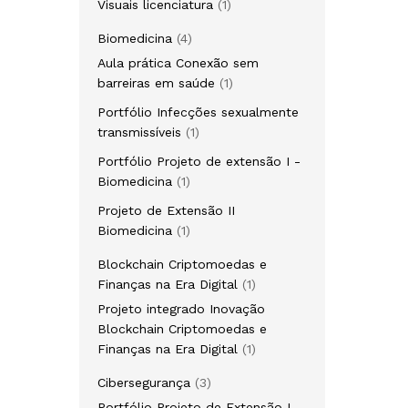
1
Visuais licenciatura
1
produto
4
Biomedicina
4
produtos
Aula prática Conexão sem
1
barreiras em saúde
1
produto
Portfólio Infecções sexualmente
1
transmissíveis
1
produto
Portfólio Projeto de extensão I -
1
Biomedicina
1
produto
Projeto de Extensão II
1
Biomedicina
1
produto
Blockchain Criptomoedas e
1
Finanças na Era Digital
1
produto
Projeto integrado Inovação
Blockchain Criptomoedas e
1
Finanças na Era Digital
1
produto
3
Cibersegurança
3
produtos
Portfólio Projeto de Extensão I -