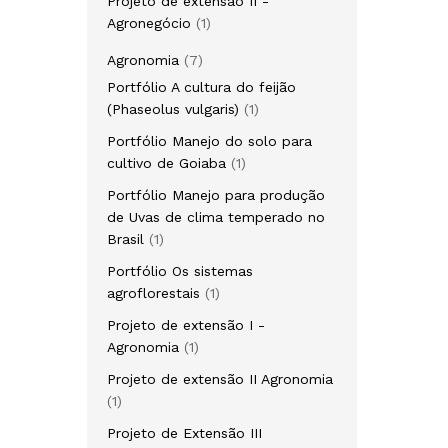
Projeto de extensão II -
1
Agronegócio
1
produto
7
Agronomia
7
produtos
Portfólio A cultura do feijão
1
(Phaseolus vulgaris)
1
produto
Portfólio Manejo do solo para
1
cultivo de Goiaba
1
produto
Portfólio Manejo para produção
de Uvas de clima temperado no
1
Brasil
1
produto
Portfólio Os sistemas
1
agroflorestais
1
produto
Projeto de extensão I -
1
Agronomia
1
produto
Projeto de extensão II Agronomia
1
1
produto
Projeto de Extensão III