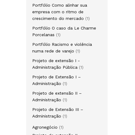
produto
Portfólio Como alinhar sua
empresa com o ritmo de
1
crescimento do mercado
1
produto
Portfólio O caso da Le Charme
1
Porcelanas
1
produto
Portfólio Racismo e violência
1
numa rede de varejo
1
produto
Projeto de extensão I -
1
Administração Pública
1
produto
Projeto de Extensão I –
1
Administração
1
produto
Projeto de extensão II –
1
Administração
1
produto
Projeto de Extensão III –
1
Administração
1
produto
1
Agronegócio
1
produto