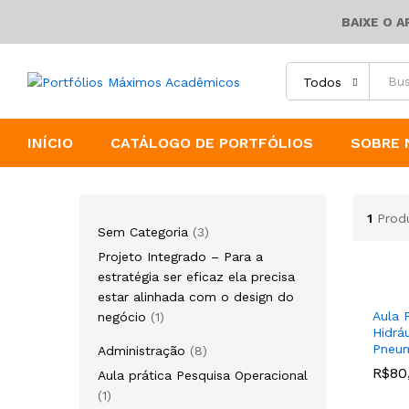
BAIXE O 
Todos
INÍCIO
CATÁLOGO DE PORTFÓLIOS
SOBRE 
1
Prod
3
Sem Categoria
3
produtos
Projeto Integrado – Para a
estratégia ser eficaz ela precisa
estar alinhada com o design do
1
Aula 
negócio
1
Hidrá
produto
Pneum
8
Administração
8
produtos
R$
R$
80
80
Aula prática Pesquisa Operacional
1
1