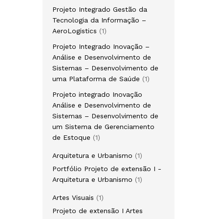
produto
Projeto Integrado Gestão da
Tecnologia da Informação –
1
AeroLogistics
1
produto
Projeto Integrado Inovação –
Análise e Desenvolvimento de
Sistemas – Desenvolvimento de
1
uma Plataforma de Saúde
1
produto
Projeto integrado Inovação
Análise e Desenvolvimento de
Sistemas – Desenvolvimento de
um Sistema de Gerenciamento
1
de Estoque
1
produto
1
Arquitetura e Urbanismo
1
produto
Portfólio Projeto de extensão I -
1
Arquitetura e Urbanismo
1
produto
1
Artes Visuais
1
produto
Projeto de extensão I Artes