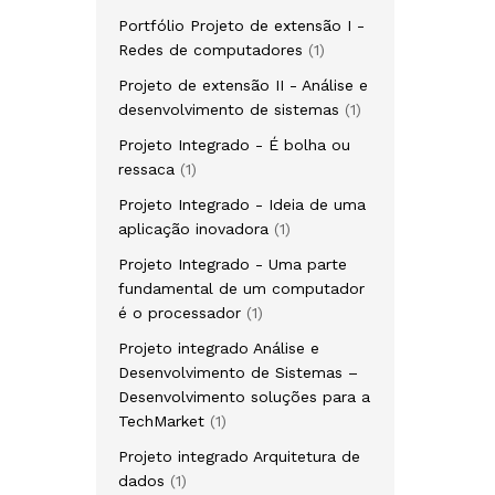
produto
Portfólio Projeto de extensão I -
1
Redes de computadores
1
produto
Projeto de extensão II - Análise e
1
desenvolvimento de sistemas
1
produto
Projeto Integrado - É bolha ou
1
ressaca
1
produto
Projeto Integrado - Ideia de uma
1
aplicação inovadora
1
produto
Projeto Integrado - Uma parte
fundamental de um computador
1
é o processador
1
produto
Projeto integrado Análise e
Desenvolvimento de Sistemas –
Desenvolvimento soluções para a
1
TechMarket
1
produto
Projeto integrado Arquitetura de
1
dados
1