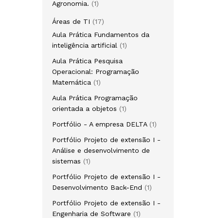
1
Agronomia.
1
produto
17
Áreas de TI
17
produtos
Aula Prática Fundamentos da
1
inteligência artificial
1
produto
Aula Prática Pesquisa
Operacional: Programação
1
Matemática
1
produto
Aula Prática Programação
1
orientada a objetos
1
produto
1
Portfólio - A empresa DELTA
1
produto
Portfólio Projeto de extensão I -
Análise e desenvolvimento de
1
sistemas
1
produto
Portfólio Projeto de extensão I -
1
Desenvolvimento Back-End
1
produto
Portfólio Projeto de extensão I -
1
Engenharia de Software
1