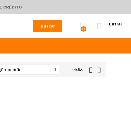
E CRÉDITO
Entrar
Buscar
0
ção padrão
Visão