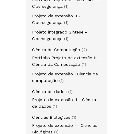
1
Cibersegurança
1
produto
Projeto de extensão II -
1
Cibersegurança
1
produto
Projeto integrado Síntese –
1
Cibersegurança
1
produto
2
Ciência da Computação
2
produtos
Portfólio Projeto de extensão II -
1
Ciência da Computação
1
produto
Projeto de extensão I Ciência da
1
computação
1
produto
1
Ciência de dados
1
produto
Projeto de extensão II - Ciência
1
de dados
1
produto
1
Ciências Biológicas
1
produto
Projeto de extensão I - Ciências
1
Biológicas
1