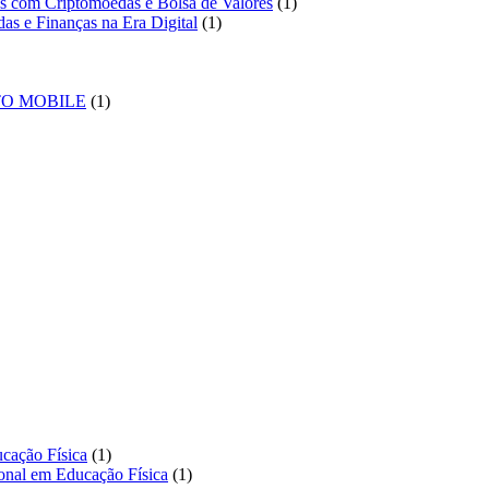
1
tos com Criptomoedas e Bolsa de Valores
1
1
produto
das e Finanças na Era Digital
1
produto
duto
1
TO MOBILE
1
produto
to
to
1
ucação Física
1
produto
1
ional em Educação Física
1