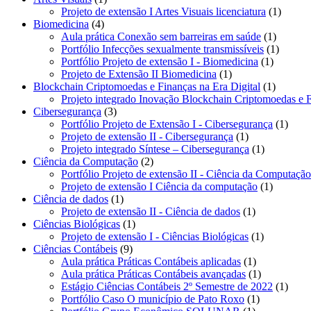
produto
1
Projeto de extensão I Artes Visuais licenciatura
1
4
produto
Biomedicina
4
produtos
1
Aula prática Conexão sem barreiras em saúde
1
produto
1
Portfólio Infecções sexualmente transmissíveis
1
1
produto
Portfólio Projeto de extensão I - Biomedicina
1
1
produto
Projeto de Extensão II Biomedicina
1
produto
1
Blockchain Criptomoedas e Finanças na Era Digital
1
produto
Projeto integrado Inovação Blockchain Criptomoedas e F
3
Cibersegurança
3
produtos
1
Portfólio Projeto de Extensão I - Cibersegurança
1
1
produ
Projeto de extensão II - Cibersegurança
1
produto
1
Projeto integrado Síntese – Cibersegurança
1
2
produto
Ciência da Computação
2
produtos
Portfólio Projeto de extensão II - Ciência da Computação
1
Projeto de extensão I Ciência da computação
1
1
produto
Ciência de dados
1
produto
1
Projeto de extensão II - Ciência de dados
1
1
produto
Ciências Biológicas
1
produto
1
Projeto de extensão I - Ciências Biológicas
1
9
produto
Ciências Contábeis
9
produtos
1
Aula prática Práticas Contábeis aplicadas
1
produto
1
Aula prática Práticas Contábeis avançadas
1
produto
1
Estágio Ciências Contábeis 2º Semestre de 2022
1
1
produ
Portfólio Caso O município de Pato Roxo
1
1
produto