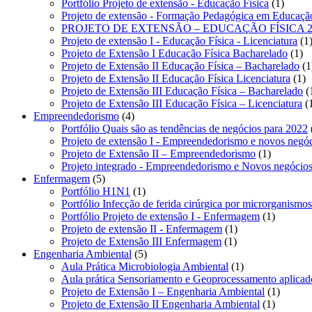
1
Portfólio Projeto de extensão - Educação Física
1
produt
Projeto de extensão - Formação Pedagógica em Educação
PROJETO DE EXTENSÃO – EDUCAÇÃO FÍSICA 2
Projeto de extensão I - Educação Física - Licenciatura
1
1
Projeto de Extensão I Educação Física Bacharelado
1
pr
Projeto de Extensão II Educação Física – Bacharelado
1
1
Projeto de Extensão II Educação Física Licenciatura
1
pr
Projeto de Extensão III Educação Física – Bacharelado
Projeto de Extensão III Educação Física – Licenciatura
4
Empreendedorismo
4
produtos
Portfólio Quais são as tendências de negócios para 2022
Projeto de extensão I - Empreendedorismo e novos negó
1
Projeto de Extensão II – Empreendedorismo
1
produto
Projeto integrado - Empreendedorismo e Novos negócio
5
Enfermagem
5
produtos
1
Portfólio H1N1
1
produto
Portfólio Infecção de ferida cirúrgica por microrganismos r
1
Portfólio Projeto de extensão I - Enfermagem
1
1
produto
Projeto de extensão II - Enfermagem
1
1
produto
Projeto de Extensão III Enfermagem
1
5
produto
Engenharia Ambiental
5
produtos
1
Aula Prática Microbiologia Ambiental
1
produto
Aula prática Sensoriamento e Geoprocessamento aplicad
1
Projeto de Extensão I – Engenharia Ambiental
1
1
produto
Projeto de Extensão II Engenharia Ambiental
1