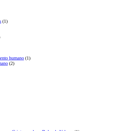
duto
1
s
1
produto
1
produto
1
imento humano
1
2
produto
mano
2
produtos
duto
o