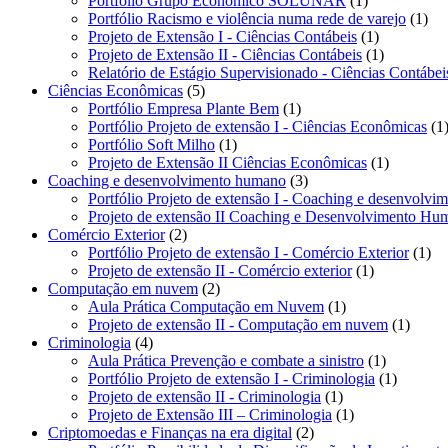
Portfólio Grupo Econômico SOLUNAR
1
produto
1
Portfólio Racismo e violência numa rede de varejo
1
1
pro
Projeto de Extensão I - Ciências Contábeis
1
produto
1
Projeto de Extensão II - Ciências Contábeis
1
produto
Relatório de Estágio Supervisionado - Ciências Contábei
5
Ciências Econômicas
5
produtos
1
Portfólio Empresa Plante Bem
1
produto
Portfólio Projeto de extensão I - Ciências Econômicas
1
1
Portfólio Soft Milho
1
produto
1
Projeto de Extensão II Ciências Econômicas
1
3
produto
Coaching e desenvolvimento humano
3
produtos
Portfólio Projeto de extensão I - Coaching e desenvolv
Projeto de extensão II Coaching e Desenvolvimento Hu
2
Comércio Exterior
2
produtos
1
Portfólio Projeto de extensão I - Comércio Exterior
1
1
pro
Projeto de extensão II - Comércio exterior
1
2
produto
Computação em nuvem
2
produtos
1
Aula Prática Computação em Nuvem
1
produto
1
Projeto de extensão II - Computação em nuvem
1
4
produt
Criminologia
4
produtos
1
Aula Prática Prevenção e combate a sinistro
1
produto
1
Portfólio Projeto de extensão I - Criminologia
1
1
produto
Projeto de extensão II - Criminologia
1
produto
1
Projeto de Extensão III – Criminologia
1
2
produto
Criptomoedas e Finanças na era digital
2