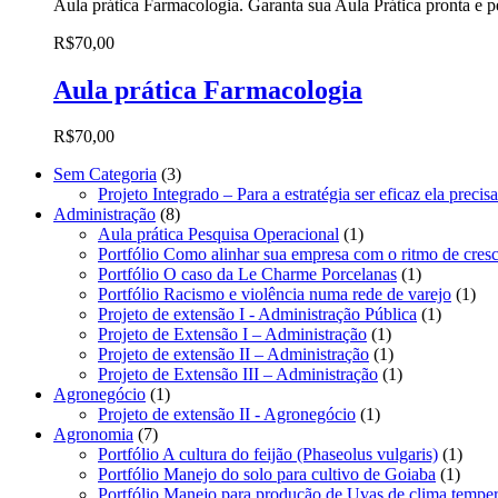
Aula prática Farmacologia. Garanta sua Aula Prática pronta e p
R$
70,00
Aula prática Farmacologia
R$
70,00
3
Sem Categoria
3
produtos
Projeto Integrado – Para a estratégia ser eficaz ela preci
8
Administração
8
produtos
1
Aula prática Pesquisa Operacional
1
produto
Portfólio Como alinhar sua empresa com o ritmo de cre
1
Portfólio O caso da Le Charme Porcelanas
1
produto
1
Portfólio Racismo e violência numa rede de varejo
1
1
pro
Projeto de extensão I - Administração Pública
1
1
produto
Projeto de Extensão I – Administração
1
produto
1
Projeto de extensão II – Administração
1
produto
1
Projeto de Extensão III – Administração
1
1
produto
Agronegócio
1
produto
1
Projeto de extensão II - Agronegócio
1
7
produto
Agronomia
7
produtos
1
Portfólio A cultura do feijão (Phaseolus vulgaris)
1
1
produ
Portfólio Manejo do solo para cultivo de Goiaba
1
produ
Portfólio Manejo para produção de Uvas de clima temper