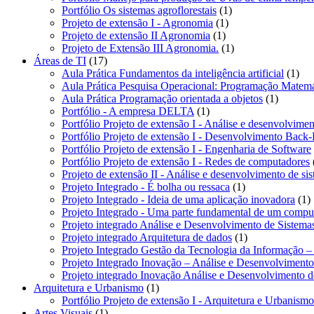
1
Portfólio Os sistemas agroflorestais
1
1
produto
Projeto de extensão I - Agronomia
1
1
produto
Projeto de extensão II Agronomia
1
produto
1
Projeto de Extensão III Agronomia.
1
17
produto
Áreas de TI
17
produtos
1
Aula Prática Fundamentos da inteligência artificial
1
pro
Aula Prática Pesquisa Operacional: Programação Matemá
1
Aula Prática Programação orientada a objetos
1
1
produto
Portfólio - A empresa DELTA
1
produto
Portfólio Projeto de extensão I - Análise e desenvolvimen
Portfólio Projeto de extensão I - Desenvolvimento Back
Portfólio Projeto de extensão I - Engenharia de Software
Portfólio Projeto de extensão I - Redes de computadores
Projeto de extensão II - Análise e desenvolvimento de si
1
Projeto Integrado - É bolha ou ressaca
1
produto
1
Projeto Integrado - Ideia de uma aplicação inovadora
1
p
Projeto Integrado - Uma parte fundamental de um compu
Projeto integrado Análise e Desenvolvimento de Sistem
1
Projeto integrado Arquitetura de dados
1
produto
Projeto Integrado Gestão da Tecnologia da Informação –
Projeto Integrado Inovação – Análise e Desenvolviment
Projeto integrado Inovação Análise e Desenvolvimento 
1
Arquitetura e Urbanismo
1
produto
Portfólio Projeto de extensão I - Arquitetura e Urbanismo
1
Artes Visuais
1