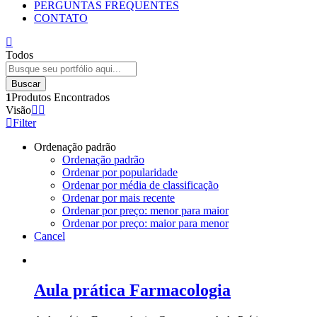
PERGUNTAS FREQUENTES
CONTATO
Todos
Buscar
1
Produtos Encontrados
Visão
Filter
Ordenação padrão
Ordenação padrão
Ordenar por popularidade
Ordenar por média de classificação
Ordenar por mais recente
Ordenar por preço: menor para maior
Ordenar por preço: maior para menor
Cancel
Aula prática Farmacologia