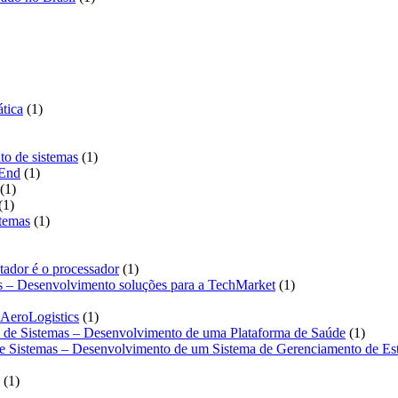
produto
duto
1
tica
1
produto
1
to de sistemas
1
1
produto
-End
1
1
produto
1
1
produto
1
produto
1
stemas
1
produto
roduto
1
tador é o processador
1
produto
1
as – Desenvolvimento soluções para a TechMarket
1
produto
1
 AeroLogistics
1
produto
1
o de Sistemas – Desenvolvimento de uma Plataforma de Saúde
1
produt
de Sistemas – Desenvolvimento de um Sistema de Gerenciamento de Es
1
1
produto