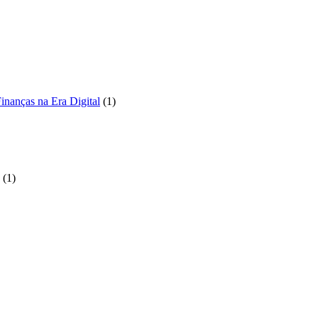
1
inanças na Era Digital
1
produto
to
1
1
produto
to