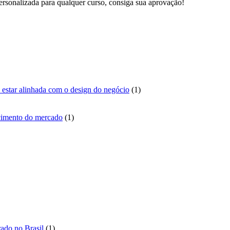
ersonalizada para qualquer curso, consiga sua aprovação!
1
sa estar alinhada com o design do negócio
1
produto
1
scimento do mercado
1
produto
duto
to
to
1
ado no Brasil
1