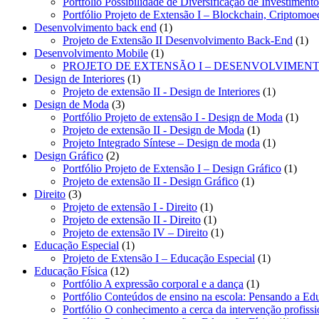
produtos
Portfólio Possibilidade de Diversificação de Investimen
Portfólio Projeto de Extensão I – Blockchain, Criptomoe
1
Desenvolvimento back end
1
produto
1
Projeto de Extensão II Desenvolvimento Back-End
1
1
pro
Desenvolvimento Mobile
1
produto
PROJETO DE EXTENSÃO I – DESENVOLVIMEN
1
Design de Interiores
1
produto
1
Projeto de extensão II - Design de Interiores
1
3
produto
Design de Moda
3
produtos
1
Portfólio Projeto de extensão I - Design de Moda
1
1
produ
Projeto de extensão II - Design de Moda
1
produto
1
Projeto Integrado Síntese – Design de moda
1
2
produto
Design Gráfico
2
produtos
1
Portfólio Projeto de Extensão I – Design Gráfico
1
1
produ
Projeto de extensão II - Design Gráfico
1
3
produto
Direito
3
produtos
1
Projeto de extensão I - Direito
1
produto
1
Projeto de extensão II - Direito
1
produto
1
Projeto de extensão IV – Direito
1
1
produto
Educação Especial
1
produto
1
Projeto de Extensão I – Educação Especial
1
12
produto
Educação Física
12
produtos
1
Portfólio A expressão corporal e a dança
1
produto
Portfólio Conteúdos de ensino na escola: Pensando a Ed
Portfólio O conhecimento a cerca da intervenção profiss