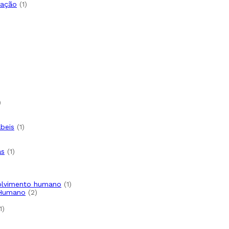
tação
1
ábeis
1
as
1
volvimento humano
1
 Humano
2
1