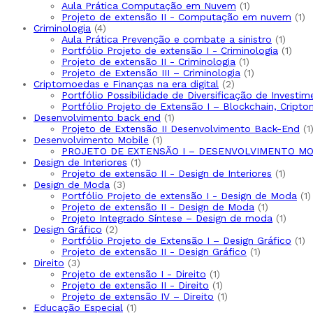
Aula Prática Computação em Nuvem
1
Projeto de extensão II - Computação em nuvem
1
Criminologia
4
Aula Prática Prevenção e combate a sinistro
1
Portfólio Projeto de extensão I - Criminologia
1
Projeto de extensão II - Criminologia
1
Projeto de Extensão III – Criminologia
1
Criptomoedas e Finanças na era digital
2
Portfólio Possibilidade de Diversificação de Invest
Portfólio Projeto de Extensão I – Blockchain, Cripto
Desenvolvimento back end
1
Projeto de Extensão II Desenvolvimento Back-End
1
Desenvolvimento Mobile
1
PROJETO DE EXTENSÃO I – DESENVOLVIMENTO MO
Design de Interiores
1
Projeto de extensão II - Design de Interiores
1
Design de Moda
3
Portfólio Projeto de extensão I - Design de Moda
1
Projeto de extensão II - Design de Moda
1
Projeto Integrado Síntese – Design de moda
1
Design Gráfico
2
Portfólio Projeto de Extensão I – Design Gráfico
1
Projeto de extensão II - Design Gráfico
1
Direito
3
Projeto de extensão I - Direito
1
Projeto de extensão II - Direito
1
Projeto de extensão IV – Direito
1
Educação Especial
1