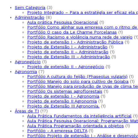
Sem Categoria
3
Projeto Integrado – Para a estratégia ser eficaz ela
Administração
8
Aula prática Pesquisa Operacional
1
Portfólio Como alinhar sua empresa com o ritmo d
Portfólio O caso da Le Charme Porcelanas
1
Portfólio Racismo e violência numa rede de varejo
1
Projeto de extensão I - Administração Pública
1
Projeto de Extensão I – Administração
1
Projeto de extensão II – Administração
1
Projeto de Extensão III – Administração
1
Agronegócio
1
Projeto de extensão II - Agronegócio
1
Agronomia
7
Portfólio A cultura do feijão (Phaseolus vulgaris)
1
Portfólio Manejo do solo para cultivo de Goiaba
1
Portfólio Manejo para produção de Uvas de clima t
Portfólio Os sistemas agroflorestais
1
Projeto de extensão I - Agronomia
1
Projeto de extensão II Agronomia
1
Projeto de Extensão III Agronomia.
1
Áreas de TI
17
Aula Prática Fundamentos da inteligência artificial
1
Aula Prática Pesquisa Operacional: Programação Ma
Aula Prática Programação orientada a objetos
1
Portfólio - A empresa DELTA
1
Portfólio Projeto de extensão I - Análise e desenvo