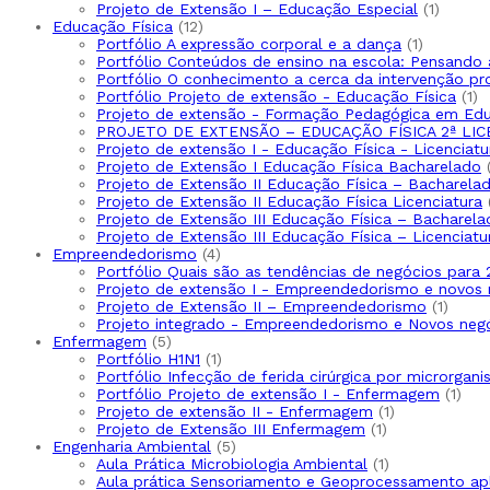
Projeto de Extensão I – Educação Especial
1
Educação Física
12
Portfólio A expressão corporal e a dança
1
Portfólio Conteúdos de ensino na escola: Pensando 
Portfólio O conhecimento a cerca da intervenção pr
Portfólio Projeto de extensão - Educação Física
1
Projeto de extensão - Formação Pedagógica em Edu
PROJETO DE EXTENSÃO – EDUCAÇÃO FÍSICA 2ª LIC
Projeto de extensão I - Educação Física - Licenciatu
Projeto de Extensão I Educação Física Bacharelado
Projeto de Extensão II Educação Física – Bacharela
Projeto de Extensão II Educação Física Licenciatura
Projeto de Extensão III Educação Física – Bacharela
Projeto de Extensão III Educação Física – Licenciatu
Empreendedorismo
4
Portfólio Quais são as tendências de negócios para
Projeto de extensão I - Empreendedorismo e novos 
Projeto de Extensão II – Empreendedorismo
1
Projeto integrado - Empreendedorismo e Novos neg
Enfermagem
5
Portfólio H1N1
1
Portfólio Infecção de ferida cirúrgica por microrgani
Portfólio Projeto de extensão I - Enfermagem
1
Projeto de extensão II - Enfermagem
1
Projeto de Extensão III Enfermagem
1
Engenharia Ambiental
5
Aula Prática Microbiologia Ambiental
1
Aula prática Sensoriamento e Geoprocessamento ap