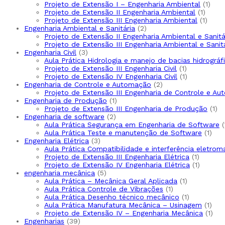
Projeto de Extensão I – Engenharia Ambiental
1
Projeto de Extensão II Engenharia Ambiental
1
Projeto de Extensão III Engenharia Ambiental
1
Engenharia Ambiental e Sanitária
2
Projeto de Extensão II Engenharia Ambiental e Sanitá
Projeto de Extensão III Engenharia Ambiental e Sanit
Engenharia Civil
3
Aula Prática Hidrologia e manejo de bacias hidrográf
Projeto de Extensão III Engenharia Civil
1
Projeto de Extensão IV Engenharia Civil
1
Engenharia de Controle e Automação
2
Projeto de Extensão III Engenharia de Controle e A
Engenharia de Produção
1
Projeto de Extensão III Engenharia de Produção
1
Engenharia de software
2
Aula Prática Segurança em Engenharia de Software
Aula Prática Teste e manutenção de Software
1
Engenharia Elétrica
3
Aula Prática Compatibilidade e interferência eletrom
Projeto de Extensão III Engenharia Elétrica
1
Projeto de Extensão IV Engenharia Elétrica
1
engenharia mecânica
5
Aula Prática – Mecânica Geral Aplicada
1
Aula Prática Controle de Vibrações
1
Aula Prática Desenho técnico mecânico
1
Aula Prática Manufatura Mecânica – Usinagem
1
Projeto de Extensão IV – Engenharia Mecânica
1
Engenharias
39