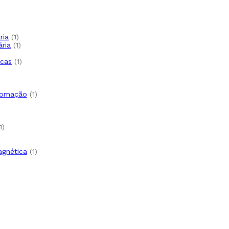
ria
1
ária
1
icas
1
utomação
1
1
agnética
1