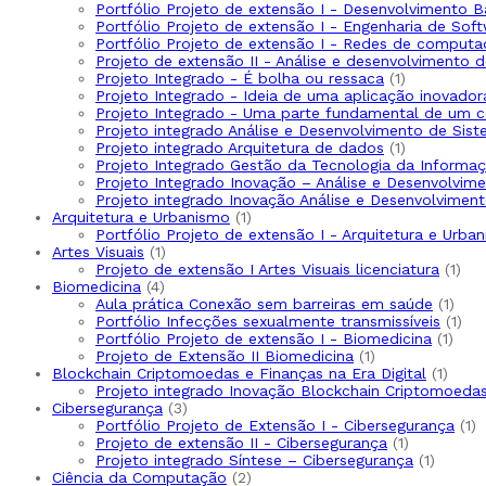
Portfólio Projeto de extensão I - Desenvolvimento 
Portfólio Projeto de extensão I - Engenharia de Sof
Portfólio Projeto de extensão I - Redes de computa
Projeto de extensão II - Análise e desenvolvimento 
Projeto Integrado - É bolha ou ressaca
1
Projeto Integrado - Ideia de uma aplicação inovador
Projeto Integrado - Uma parte fundamental de um 
Projeto integrado Análise e Desenvolvimento de Sis
Projeto integrado Arquitetura de dados
1
Projeto Integrado Gestão da Tecnologia da Informaç
Projeto Integrado Inovação – Análise e Desenvolvi
Projeto integrado Inovação Análise e Desenvolvime
Arquitetura e Urbanismo
1
Portfólio Projeto de extensão I - Arquitetura e Urba
Artes Visuais
1
Projeto de extensão I Artes Visuais licenciatura
1
Biomedicina
4
Aula prática Conexão sem barreiras em saúde
1
Portfólio Infecções sexualmente transmissíveis
1
Portfólio Projeto de extensão I - Biomedicina
1
Projeto de Extensão II Biomedicina
1
Blockchain Criptomoedas e Finanças na Era Digital
1
Projeto integrado Inovação Blockchain Criptomoedas 
Cibersegurança
3
Portfólio Projeto de Extensão I - Cibersegurança
1
Projeto de extensão II - Cibersegurança
1
Projeto integrado Síntese – Cibersegurança
1
Ciência da Computação
2