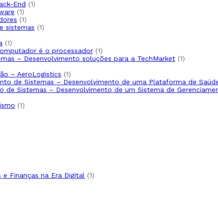
Back-End
1
tware
1
dores
1
de sistemas
1
a
1
computador é o processador
1
temas – Desenvolvimento soluções para a TechMarket
1
ão – AeroLogistics
1
mento de Sistemas – Desenvolvimento de uma Plataforma de Saúd
nto de Sistemas – Desenvolvimento de um Sistema de Gerenciame
nismo
1
e Finanças na Era Digital
1