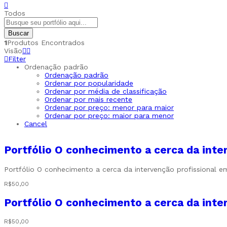
Todos
Buscar
1
Produtos Encontrados
Visão
Filter
Ordenação padrão
Ordenação padrão
Ordenar por popularidade
Ordenar por média de classificação
Ordenar por mais recente
Ordenar por preço: menor para maior
Ordenar por preço: maior para menor
Cancel
Portfólio O conhecimento a cerca da inte
Portfólio O conhecimento a cerca da intervenção profissional 
R$
50,00
Portfólio O conhecimento a cerca da inte
R$
50,00