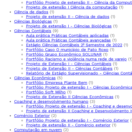
Portfólio Projeto de extensão II - Ciência da Compu
Projeto de extensão I Ciência da computação
1
Ciência de dados
1
Projeto de extensão II - Ciência de dados
1
Ciências Biológicas
1
Projeto de extensão I - Ciências Biológicas
1
Ciências Contábeis
9
Aula prática Práticas Contábeis aplicadas
1
Aula prática Práticas Contábeis avançadas
1
Estágio Ciências Contábeis 2º Semestre de 2022
1
Portfólio Caso O município de Pato Roxo
1
Portfólio Grupo Econômico SOLUNAR
1
Portfólio Racismo e violência numa rede de varejo
1
Projeto de Extensão I - Ciências Contábeis
1
Projeto de Extensão II - Ciências Contábeis
1
Relatório de Estágio Supervisionado - Ciências Cont
Ciências Econômicas
5
Portfólio Empresa Plante Bem
1
Portfólio Projeto de extensão I - Ciências Econômic
Portfólio Soft Milho
1
Projeto de Extensão II Ciências Econômicas
1
Coaching e desenvolvimento humano
3
Portfólio Projeto de extensão I - Coaching e desen
Projeto de extensão II Coaching e Desenvolvimento
Comércio Exterior
2
Portfólio Projeto de extensão I - Comércio Exterior
Projeto de extensão II - Comércio exterior
1
Computação em nuvem
2