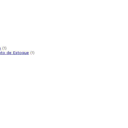
e
1
nto de Estoque
1