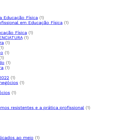
a Educação Física
1
ofissional em Educação Física
1
cação Física
1
ENCIATURA
1
ra
1
1
do
1
1
do
1
ra
1
 2022
1
negócios
1
ócios
1
smos resistentes e a prática profissional
1
licados ao meio
1