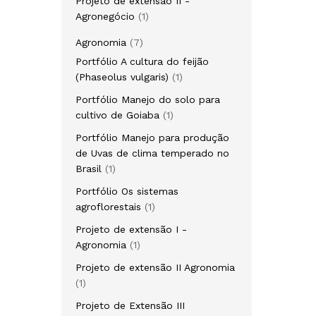
Projeto de extensão II -
1
Agronegócio
1
produto
7
Agronomia
7
produtos
Portfólio A cultura do feijão
1
(Phaseolus vulgaris)
1
produto
Portfólio Manejo do solo para
1
cultivo de Goiaba
1
produto
Portfólio Manejo para produção
de Uvas de clima temperado no
1
Brasil
1
produto
Portfólio Os sistemas
1
agroflorestais
1
produto
Projeto de extensão I -
1
Agronomia
1
produto
Projeto de extensão II Agronomia
1
1
produto
Projeto de Extensão III