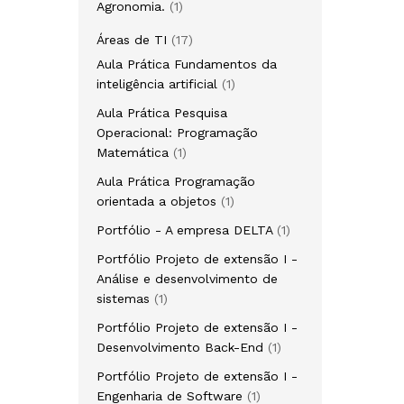
1
Agronomia.
1
produto
17
Áreas de TI
17
produtos
Aula Prática Fundamentos da
1
inteligência artificial
1
produto
Aula Prática Pesquisa
Operacional: Programação
1
Matemática
1
produto
Aula Prática Programação
1
orientada a objetos
1
produto
1
Portfólio - A empresa DELTA
1
produto
Portfólio Projeto de extensão I -
Análise e desenvolvimento de
1
sistemas
1
produto
Portfólio Projeto de extensão I -
1
Desenvolvimento Back-End
1
produto
Portfólio Projeto de extensão I -
1
Engenharia de Software
1