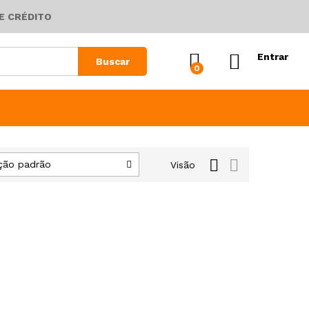
E CRÉDITO
Entrar
Buscar
0
ção padrão
Visão