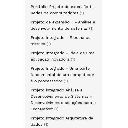
produto
Portfólio Projeto de extensão I -
1
Redes de computadores
1
produto
Projeto de extensão II - Análise e
1
desenvolvimento de sistemas
1
produto
Projeto Integrado - É bolha ou
1
ressaca
1
produto
Projeto Integrado - Ideia de uma
1
aplicação inovadora
1
produto
Projeto Integrado - Uma parte
fundamental de um computador
1
é o processador
1
produto
Projeto integrado Análise e
Desenvolvimento de Sistemas –
Desenvolvimento soluções para a
1
TechMarket
1
produto
Projeto integrado Arquitetura de
1
dados
1