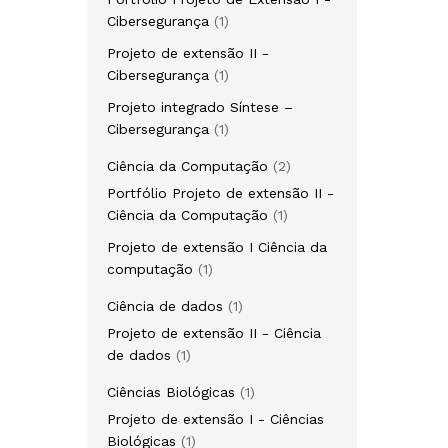
1
Cibersegurança
1
produto
Projeto de extensão II -
1
Cibersegurança
1
produto
Projeto integrado Síntese –
1
Cibersegurança
1
produto
2
Ciência da Computação
2
produtos
Portfólio Projeto de extensão II -
1
Ciência da Computação
1
produto
Projeto de extensão I Ciência da
1
computação
1
produto
1
Ciência de dados
1
produto
Projeto de extensão II - Ciência
1
de dados
1
produto
1
Ciências Biológicas
1
produto
Projeto de extensão I - Ciências
1
Biológicas
1