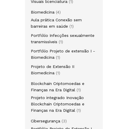
1
Visuais licenciatura
1
produto
4
Biomedicina
4
produtos
Aula prática Conexão sem
1
barreiras em saúde
1
produto
Portfólio Infecções sexualmente
1
transmissíveis
1
produto
Portfólio Projeto de extensão I -
1
Biomedicina
1
produto
Projeto de Extensão II
1
Biomedicina
1
produto
Blockchain Criptomoedas e
1
Finanças na Era Digital
1
produto
Projeto integrado Inovação
Blockchain Criptomoedas e
1
Finanças na Era Digital
1
produto
3
Cibersegurança
3
produtos
Portfólio Projeto de Extensão I -