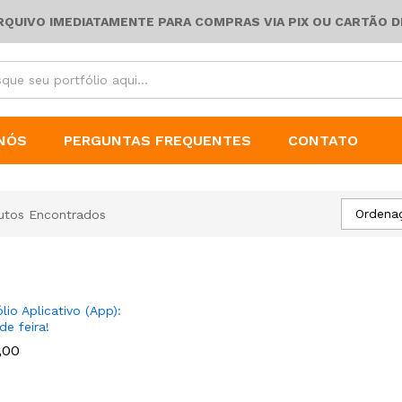
ARQUIVO IMEDIATAMENTE PARA COMPRAS VIA PIX OU CARTÃO D
NÓS
PERGUNTAS FREQUENTES
CONTATO
Ordena
utos Encontrados
lio Aplicativo (App):
de feira!
,00
,00