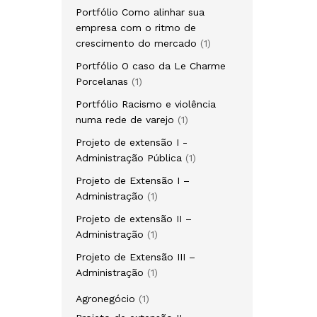
produto
Portfólio Como alinhar sua
empresa com o ritmo de
1
crescimento do mercado
1
produto
Portfólio O caso da Le Charme
1
Porcelanas
1
produto
Portfólio Racismo e violência
1
numa rede de varejo
1
produto
Projeto de extensão I -
1
Administração Pública
1
produto
Projeto de Extensão I –
1
Administração
1
produto
Projeto de extensão II –
1
Administração
1
produto
Projeto de Extensão III –
1
Administração
1
produto
1
Agronegócio
1
produto