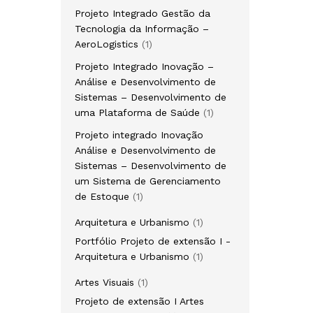
produto
Projeto Integrado Gestão da
Tecnologia da Informação –
1
AeroLogistics
1
produto
Projeto Integrado Inovação –
Análise e Desenvolvimento de
Sistemas – Desenvolvimento de
1
uma Plataforma de Saúde
1
produto
Projeto integrado Inovação
Análise e Desenvolvimento de
Sistemas – Desenvolvimento de
um Sistema de Gerenciamento
1
de Estoque
1
produto
1
Arquitetura e Urbanismo
1
produto
Portfólio Projeto de extensão I -
1
Arquitetura e Urbanismo
1
produto
1
Artes Visuais
1
produto
Projeto de extensão I Artes