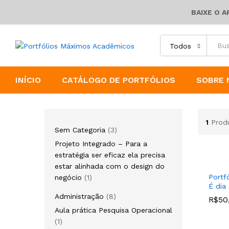
BAIXE O 
Todos
INÍCIO
CATÁLOGO DE PORTFÓLIOS
SOBRE 
1
Prod
3
Sem Categoria
3
produtos
Projeto Integrado – Para a
estratégia ser eficaz ela precisa
estar alinhada com o design do
1
Portfó
negócio
1
É dia 
produto
8
Administração
8
R$
R$
50
50
produtos
Aula prática Pesquisa Operacional
1
1