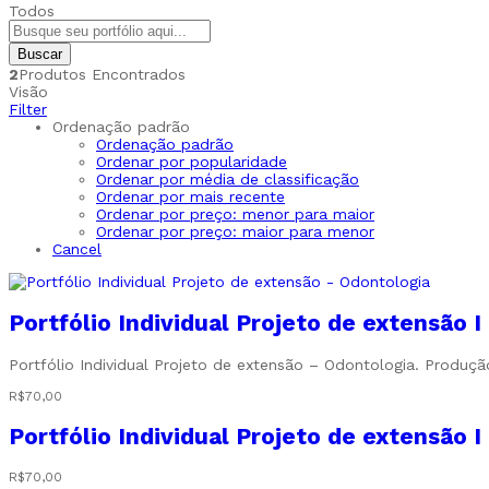
Todos
Buscar
2
Produtos Encontrados
Visão
Filter
Ordenação padrão
Ordenação padrão
Ordenar por popularidade
Ordenar por média de classificação
Ordenar por mais recente
Ordenar por preço: menor para maior
Ordenar por preço: maior para menor
Cancel
Portfólio Individual Projeto de extensão 
Portfólio Individual Projeto de extensão – Odontologia. Produç
R$
70,00
Portfólio Individual Projeto de extensão 
R$
70,00