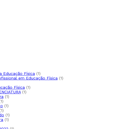
a Educação Física
1
ofissional em Educação Física
1
cação Física
1
ENCIATURA
1
ra
1
1
do
1
1
do
1
ra
1
 2022
1