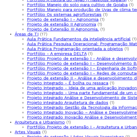
Portfólio Manejo do solo para cultivo de Goiaba
1
Portfólio Manejo para produção de Uvas de clima t
Portfólio Os sistemas agroflorestais
1
Projeto de extensão I - Agronomia
1
Projeto de extensão II Agronomia
1
Projeto de Extensão III Agronomia.
1
Áreas de TI
17
Aula Prática Fundamentos da inteligência artificial
1
Aula Prática Pesquisa Operacional: Programação Ma
Aula Prática Programação orientada a objetos
1
Portfólio - A empresa DELTA
1
Portfólio Projeto de extensão I - Análise e desenvo
Portfólio Projeto de extensão I - Desenvolvimento 
Portfólio Projeto de extensão I - Engenharia de Sof
Portfólio Projeto de extensão I - Redes de computa
Projeto de extensão II - Análise e desenvolvimento 
Projeto Integrado - É bolha ou ressaca
1
Projeto Integrado - Ideia de uma aplicação inovador
Projeto Integrado - Uma parte fundamental de um 
Projeto integrado Análise e Desenvolvimento de Sis
Projeto integrado Arquitetura de dados
1
Projeto Integrado Gestão da Tecnologia da Informaç
Projeto Integrado Inovação – Análise e Desenvolvi
Projeto integrado Inovação Análise e Desenvolvime
Arquitetura e Urbanismo
1
Portfólio Projeto de extensão I - Arquitetura e Urba
Artes Visuais
1
Projeto de extensão I Artes Visuais licenciatura
1