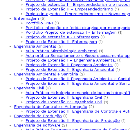
Projeto de extensão I - Empreendedorismo e novos 
Projeto de Extensão II – Empreendedorismo
1
Projeto integrado - Empreendedorismo e Novos neg
Enfermagem
5
Portfólio H1N1
1
Portfólio Infecção de ferida cirúrgica por microrgani
Portfólio Projeto de extensão I - Enfermagem
1
Projeto de extensão II - Enfermagem
1
Projeto de Extensão III Enfermagem
1
Engenharia Ambiental
5
Aula Prática Microbiologia Ambiental
1
Aula prática Sensoriamento e Geoprocessamento ap
Projeto de Extensão I – Engenharia Ambiental
1
Projeto de Extensão II Engenharia Ambiental
1
Projeto de Extensão III Engenharia Ambiental
1
Engenharia Ambiental e Sanitária
2
Projeto de Extensão II Engenharia Ambiental e Sanitá
Projeto de Extensão III Engenharia Ambiental e Sanit
Engenharia Civil
3
Aula Prática Hidrologia e manejo de bacias hidrográf
Projeto de Extensão III Engenharia Civil
1
Projeto de Extensão IV Engenharia Civil
1
Engenharia de Controle e Automação
2
Projeto de Extensão III Engenharia de Controle e A
Engenharia de Produção
1
Projeto de Extensão III Engenharia de Produção
1
Engenharia de software
2
Aula Prática Segurança em Engenharia de Software