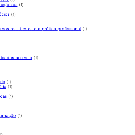
negócios
1
ócios
1
smos resistentes e a prática profissional
1
licados ao meio
1
ria
1
ária
1
icas
1
utomação
1
1