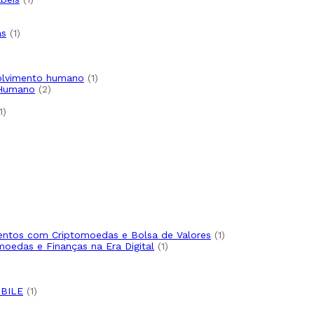
as
1
volvimento humano
1
 Humano
2
1
imentos com Criptomoedas e Bolsa de Valores
1
moedas e Finanças na Era Digital
1
BILE
1