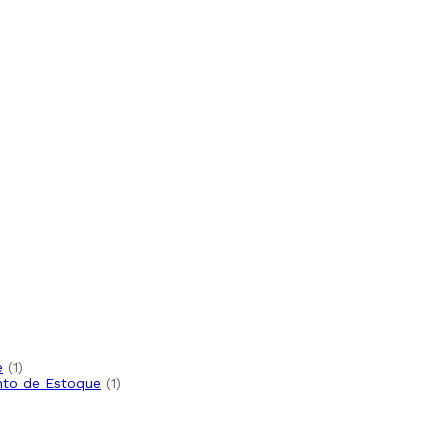
e
1
nto de Estoque
1