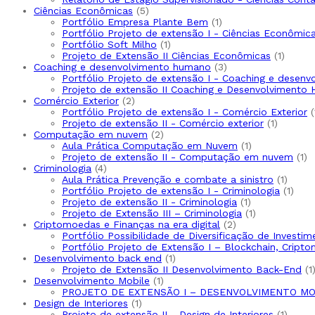
Ciências Econômicas
5
Portfólio Empresa Plante Bem
1
Portfólio Projeto de extensão I - Ciências Econômic
Portfólio Soft Milho
1
Projeto de Extensão II Ciências Econômicas
1
Coaching e desenvolvimento humano
3
Portfólio Projeto de extensão I - Coaching e desen
Projeto de extensão II Coaching e Desenvolvimento
Comércio Exterior
2
Portfólio Projeto de extensão I - Comércio Exterior
Projeto de extensão II - Comércio exterior
1
Computação em nuvem
2
Aula Prática Computação em Nuvem
1
Projeto de extensão II - Computação em nuvem
1
Criminologia
4
Aula Prática Prevenção e combate a sinistro
1
Portfólio Projeto de extensão I - Criminologia
1
Projeto de extensão II - Criminologia
1
Projeto de Extensão III – Criminologia
1
Criptomoedas e Finanças na era digital
2
Portfólio Possibilidade de Diversificação de Invest
Portfólio Projeto de Extensão I – Blockchain, Cripto
Desenvolvimento back end
1
Projeto de Extensão II Desenvolvimento Back-End
1
Desenvolvimento Mobile
1
PROJETO DE EXTENSÃO I – DESENVOLVIMENTO MO
Design de Interiores
1
Projeto de extensão II - Design de Interiores
1