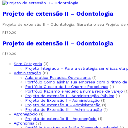
Projeto de extensão II – Odontologia
Projeto de extensão II – Odontologia. Garanta o seu Projeto de
R$
70,00
Projeto de extensão II – Odontologia
R$
70,00
Sem Categoria
3
Projeto Integrado – Para a estratégia ser eficaz ela
Administração
8
Aula prática Pesquisa Operacional
1
Portfólio Como alinhar sua empresa com o ritmo d
Portfólio O caso da Le Charme Porcelanas
1
Portfólio Racismo e violência numa rede de varejo
1
Projeto de extensão I - Administração Pública
1
Projeto de Extensão I – Administração
1
Projeto de extensão II – Administração
1
Projeto de Extensão III – Administração
1
Agronegócio
1
Projeto de extensão II - Agronegócio
1
Agronomia
7
Portfólio A cultura do feijão (Phaseolus vulgaris)
1