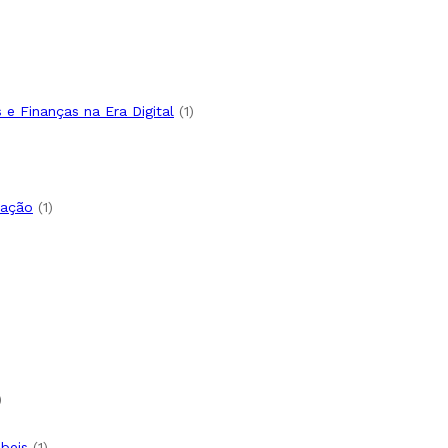
e Finanças na Era Digital
1
tação
1
ábeis
1