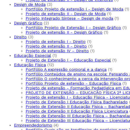
Design de Moda
3
Portfólio Projeto de extensão I - Design de Moda
1
Projeto de extensão II - Design de Moda
1
Projeto Integrado Síntese – Design de moda
1
Design Gráfico
2
Portfólio Projeto de Extensão I – Design Gráfico
1
Projeto de extensão II - Design Gráfico
1
Direito
3
Projeto de extensão I - Direito
1
Projeto de extensão II - Direito
1
Projeto de extensão IV – Direito
1
Educação Especial
1
Projeto de Extensão I – Educação Especial
1
Educação Física
12
Portfólio A expressão corporal e a dança
1
Portfólio Conteúdos de ensino na escola: Pensando 
Portfólio O conhecimento a cerca da intervenção pr
Portfólio Projeto de extensão - Educação Física
1
Projeto de extensão - Formação Pedagógica em Edu
PROJETO DE EXTENSÃO – EDUCAÇÃO FÍSICA 2ª LIC
Projeto de extensão I - Educação Física - Licenciatu
Projeto de Extensão I Educação Física Bacharelado
Projeto de Extensão II Educação Física – Bacharela
Projeto de Extensão II Educação Física Licenciatura
Projeto de Extensão III Educação Física – Bacharela
Projeto de Extensão III Educação Física – Licenciatu
Empreendedorismo
4
Portfólio Quais são as tendências de negócios para