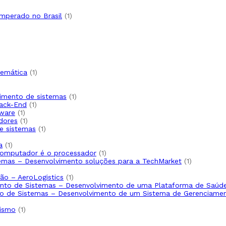
emperado no Brasil
1
temática
1
lvimento de sistemas
1
Back-End
1
tware
1
dores
1
de sistemas
1
a
1
computador é o processador
1
temas – Desenvolvimento soluções para a TechMarket
1
ão – AeroLogistics
1
mento de Sistemas – Desenvolvimento de uma Plataforma de Saúd
nto de Sistemas – Desenvolvimento de um Sistema de Gerenciame
nismo
1