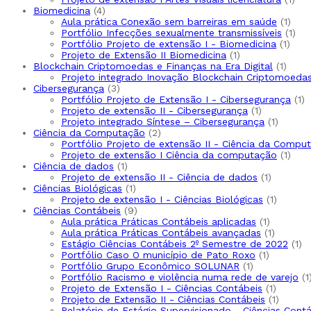
Biomedicina
4
Aula prática Conexão sem barreiras em saúde
1
Portfólio Infecções sexualmente transmissíveis
1
Portfólio Projeto de extensão I - Biomedicina
1
Projeto de Extensão II Biomedicina
1
Blockchain Criptomoedas e Finanças na Era Digital
1
Projeto integrado Inovação Blockchain Criptomoedas 
Cibersegurança
3
Portfólio Projeto de Extensão I - Cibersegurança
1
Projeto de extensão II - Cibersegurança
1
Projeto integrado Síntese – Cibersegurança
1
Ciência da Computação
2
Portfólio Projeto de extensão II - Ciência da Compu
Projeto de extensão I Ciência da computação
1
Ciência de dados
1
Projeto de extensão II - Ciência de dados
1
Ciências Biológicas
1
Projeto de extensão I - Ciências Biológicas
1
Ciências Contábeis
9
Aula prática Práticas Contábeis aplicadas
1
Aula prática Práticas Contábeis avançadas
1
Estágio Ciências Contábeis 2º Semestre de 2022
1
Portfólio Caso O município de Pato Roxo
1
Portfólio Grupo Econômico SOLUNAR
1
Portfólio Racismo e violência numa rede de varejo
1
Projeto de Extensão I - Ciências Contábeis
1
Projeto de Extensão II - Ciências Contábeis
1
Relatório de Estágio Supervisionado - Ciências Cont