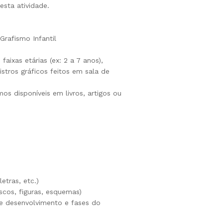
esta atividade.
rafismo Infantil
aixas etárias (ex: 2 a 7 anos),
istros gráficos feitos em sala de
os disponíveis em livros, artigos ou
etras, etc.)
scos, figuras, esquemas)
de desenvolvimento e fases do