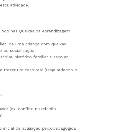
esta atividade.
Foco nas Queixas de Aprendizagem
adlet, de uma criança com queixas
ão ou socialização.
olar, histórico familiar e escolar,
de trazer um caso real (resguardando o
?
or (ex: conflito na relação
?
 inicial de avaliação psicopedagógica