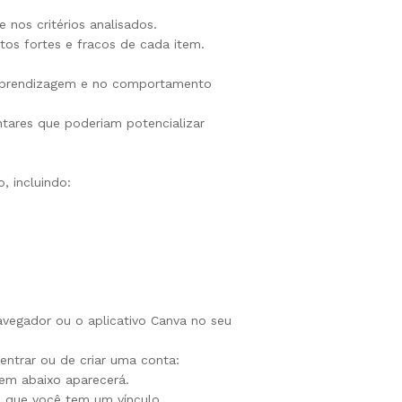
 nos critérios analisados.
ntos fortes e fracos de cada item.
a aprendizagem e no comportamento
tares que poderiam potencializar
, incluindo:
navegador ou o aplicativo Canva no seu
 entrar ou de criar uma conta:
gem abaixo aparecerá.
a que você tem um vínculo.