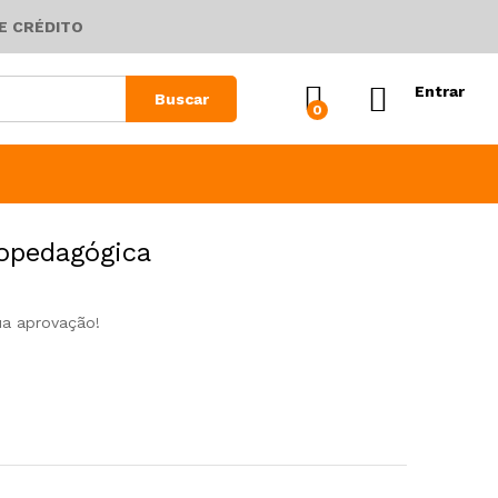
E CRÉDITO
Entrar
Buscar
0
copedagógica
ua aprovação!