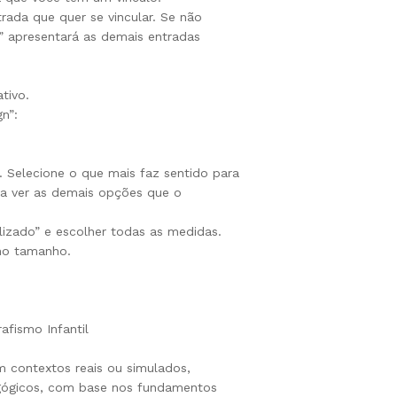
rada que quer se vincular. Se não
” apresentará as demais entradas
tivo.
gn”:
 Selecione o que mais faz sentido para
ra ver as demais opções que o
izado” e escolher todas as medidas.
mo tamanho.
afismo Infantil
m contextos reais ou simulados,
agógicos, com base nos fundamentos