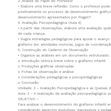
3. Análise do Papel do Professor
• Elabore uma breve reflexão: Como o professor pode inc
positivamente no processo de desenvolvimento gráfico 
desenvolvimento apresentados por Piaget?
4. Avaliação Psicopedagógica (Aula 4)
• A partir das observações, elabore uma avaliação qual
de cada criança.
• Sugira estratégias pedagógicas para apoiar o avanç
grafismo (ex: atividades motoras, jogos de coordenaçã
5. Construção do Caderno de Observação
• Organize as análises em um documento estruturado:
o Introdução teórica breve sobre o grafismo infantil
o Produções gráficas observadas
o Fichas de observação e análise
o Considerações pedagógicas e psicopedagógicas
o Conclusão
Unidade: 3 – Avaliação Psicopedagógica e as Queixas 
Aula: 3 – A realização da avaliação psicopedagógica: 
OBJETIVO –
Para analisar o desenvolvimento do grafismo infantil e
considerando aspectos evolutivos, expressivos e ped