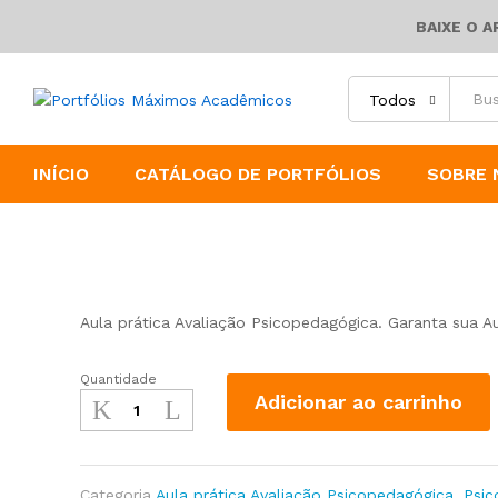
BAIXE O 
Todos
INÍCIO
CATÁLOGO DE PORTFÓLIOS
SOBRE 
Aula prática Avaliação Psicopedagógica. Garanta sua A
Quantidade
Aula
Adicionar ao carrinho
prática
Avaliação
Psicopedagógica
Quantidade
Categoria
Aula prática Avaliação Psicopedagógica
,
Psic