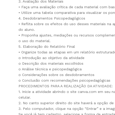
3. Avaliação dos Materiais
• Faça uma avaliação crítica de cada material com base
• Utilize uma tabela comparativa para visualizar os po
4. Desdobramentos Psicopedagógicos
• Reflita sobre os efeitos do uso desses materiais n
do aluno.
• Proponha ajustes, mediações ou recursos complemen
o uso do material.
5. Elaboração do Relatório Final
• Organize todas as etapas em um relatório estruturado
o Introdução ao objetivo da atividade
o Descrição dos materiais escolhidos
o Análise técnica e psicopedagógica
o Considerações sobre os desdobramentos
o Conclusão com recomendações psicopedagógicas
PROCEDIMENTOS PARA A REALIZAÇÃO DA ATIVIDADE:
1. Inicie a atividade abrindo o site canva.com em seu 
celular.
2. No canto superior direito do site haverá a opção de
3. Pelo computador, clique na opção “Entrar” e a ima
Se você já tem cadastro, selecione a forma de entrad