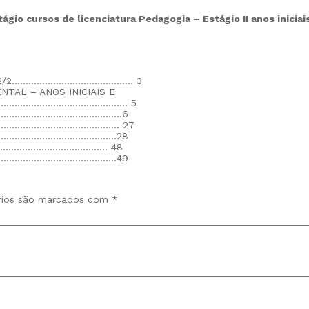
ágio cursos de licenciatura Pedagogia – Estágio II anos inici
2022/2…………………………………….. 3
TAL – ANOS INICIAIS E
………………………………………………. 5
……………………………………………….6
)…………………………………………….. 27
…………………………………………..28
……………………………………. 48
…………………………………………..49
rios são marcados com
*