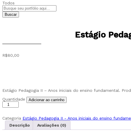
Todos
Buscar
Estágio Pedag
R$
80,00
Estágio Pedagogia II – Anos iniciais do ensino fundamental. Pr
Estágio
Quantidade
Adicionar ao carrinho
Pedagogia
II
-
Anos
Categoria
Estágio Pedagogia II - Anos iniciais do ensino fundame
iniciais
Descrição
Avaliações (0)
do