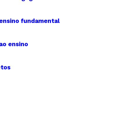
o ensino fundamental
 ao ensino
etos