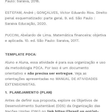
Paulo: Saraiva, 2018.
ESTEFAM, André ; GONÇALVES, Victor Eduardo Rios. Direito
penal esquematizado: parte geral. 9. ed. São Paulo :
Saraiva Educação, 2020.
PUCCINI, Abelardo de Lima. Matemática financeira: objetiva
e aplicada. 10. ed. São Paulo: Saraiva, 2017.
TEMPLATE PDCA
:
Aluno e Aluna, essa atividade é para sua organização e uso
da metodologia PDCA. Por isso é um documento
orientativo e
não precisa ser entregue
. Veja as
orientações apresentadas no MANUAL DE ATIVIDADES
EXTENSIONISTAS.
1. PLANEJAMENTO (PLAN)
Antes de definir sua proposta, explore os Objetivos de
Desenvolvimento Sustentável (ODS) da Organização das
Nações Unidas (ONU) no
link
https://brasil.un.org/pt-