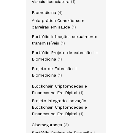
1
Visuais licenciatura
1
produto
4
Biomedicina
4
produtos
Aula prática Conexão sem
1
barreiras em saúde
1
produto
Portfólio Infecções sexualmente
1
transmissíveis
1
produto
Portfólio Projeto de extensão I -
1
Biomedicina
1
produto
Projeto de Extensão II
1
Biomedicina
1
produto
Blockchain Criptomoedas e
1
Finanças na Era Digital
1
produto
Projeto integrado Inovação
Blockchain Criptomoedas e
1
Finanças na Era Digital
1
produto
3
Cibersegurança
3
produtos
Portfólio Projeto de Extensão I -