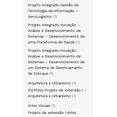
produto
Projeto Integrado Gestão da
Tecnologia da Informação –
1
AeroLogistics
1
produto
Projeto Integrado Inovação –
Análise e Desenvolvimento de
Sistemas – Desenvolvimento de
1
uma Plataforma de Saúde
1
produto
Projeto integrado Inovação
Análise e Desenvolvimento de
Sistemas – Desenvolvimento de
um Sistema de Gerenciamento
1
de Estoque
1
produto
1
Arquitetura e Urbanismo
1
produto
Portfólio Projeto de extensão I -
1
Arquitetura e Urbanismo
1
produto
1
Artes Visuais
1
produto
Projeto de extensão I Artes