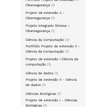
1
Cibersegurança
1
produto
Projeto de extensão II -
1
Cibersegurança
1
produto
Projeto integrado Síntese –
1
Cibersegurança
1
produto
2
Ciência da Computação
2
produtos
Portfólio Projeto de extensão II -
1
Ciência da Computação
1
produto
Projeto de extensão I Ciência da
1
computação
1
produto
1
Ciência de dados
1
produto
Projeto de extensão II - Ciência
1
de dados
1
produto
1
Ciências Biológicas
1
produto
Projeto de extensão I - Ciências
1
Biológicas
1