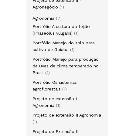
Projeto de extensão II -
1
Agronegócio
1
produto
7
Agronomia
7
produtos
Portfólio A cultura do feijão
1
(Phaseolus vulgaris)
1
produto
Portfólio Manejo do solo para
1
cultivo de Goiaba
1
produto
Portfólio Manejo para produção
de Uvas de clima temperado no
1
Brasil
1
produto
Portfólio Os sistemas
1
agroflorestais
1
produto
Projeto de extensão I -
1
Agronomia
1
produto
Projeto de extensão II Agronomia
1
1
produto
Projeto de Extensão III