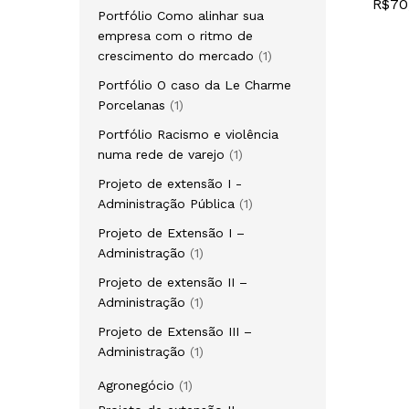
R$
R$
70
70
produto
Portfólio Como alinhar sua
empresa com o ritmo de
1
crescimento do mercado
1
produto
Portfólio O caso da Le Charme
1
Porcelanas
1
produto
Portfólio Racismo e violência
1
numa rede de varejo
1
produto
Projeto de extensão I -
1
Administração Pública
1
produto
Projeto de Extensão I –
1
Administração
1
produto
Projeto de extensão II –
1
Administração
1
produto
Projeto de Extensão III –
1
Administração
1
produto
1
Agronegócio
1
produto