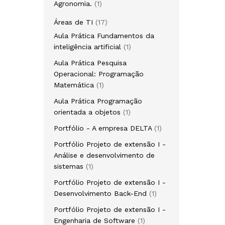
1
Agronomia.
1
produto
17
Áreas de TI
17
produtos
Aula Prática Fundamentos da
1
inteligência artificial
1
produto
Aula Prática Pesquisa
Operacional: Programação
1
Matemática
1
produto
Aula Prática Programação
1
orientada a objetos
1
produto
1
Portfólio - A empresa DELTA
1
produto
Portfólio Projeto de extensão I -
Análise e desenvolvimento de
1
sistemas
1
produto
Portfólio Projeto de extensão I -
1
Desenvolvimento Back-End
1
produto
Portfólio Projeto de extensão I -
1
Engenharia de Software
1