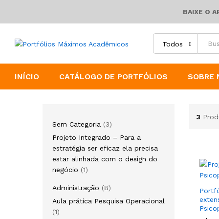
BAIXE O 
Todos
INÍCIO
CATÁLOGO DE PORTFÓLIOS
SOBRE 
3
Prod
3
Sem Categoria
3
produtos
Projeto Integrado – Para a
estratégia ser eficaz ela precisa
estar alinhada com o design do
1
negócio
1
produto
8
Administração
8
Portf
produtos
exten
Aula prática Pesquisa Operacional
Psico
1
1