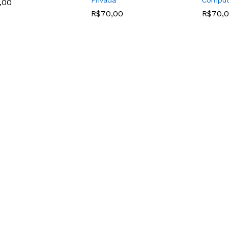
Privada
Comput
,00
,00
R$
R$
70,00
70,00
R$
R$
70,
70,