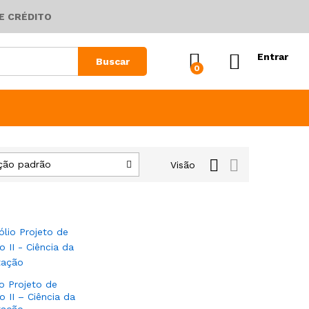
E CRÉDITO
Entrar
Buscar
0
ção padrão
Visão
io Projeto de
o II – Ciência da