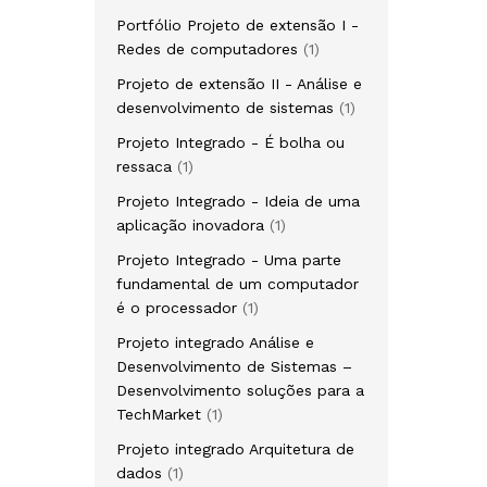
produto
Portfólio Projeto de extensão I -
1
Redes de computadores
1
produto
Projeto de extensão II - Análise e
1
desenvolvimento de sistemas
1
produto
Projeto Integrado - É bolha ou
1
ressaca
1
produto
Projeto Integrado - Ideia de uma
1
aplicação inovadora
1
produto
Projeto Integrado - Uma parte
fundamental de um computador
1
é o processador
1
produto
Projeto integrado Análise e
Desenvolvimento de Sistemas –
Desenvolvimento soluções para a
1
TechMarket
1
produto
Projeto integrado Arquitetura de
1
dados
1