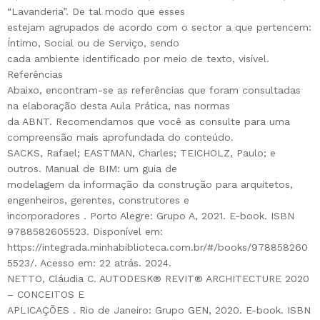
“Lavanderia”. De tal modo que esses
estejam agrupados de acordo com o sector a que pertencem:
Íntimo, Social ou de Serviço, sendo
cada ambiente identificado por meio de texto, visível.
Referências
Abaixo, encontram-se as referências que foram consultadas
na elaboração desta Aula Prática, nas normas
da ABNT. Recomendamos que você as consulte para uma
compreensão mais aprofundada do conteúdo.
SACKS, Rafael; EASTMAN, Charles; TEICHOLZ, Paulo; e
outros. Manual de BIM: um guia de
modelagem da informação da construção para arquitetos,
engenheiros, gerentes, construtores e
incorporadores . Porto Alegre: Grupo A, 2021. E-book. ISBN
9788582605523. Disponível em:
https://integrada.minhabiblioteca.com.br/#/books/978858260
5523/. Acesso em: 22 atrás. 2024.
NETTO, Cláudia C. AUTODESK® REVIT® ARCHITECTURE 2020
– CONCEITOS E
APLICAÇÕES . Rio de Janeiro: Grupo GEN, 2020. E-book. ISBN