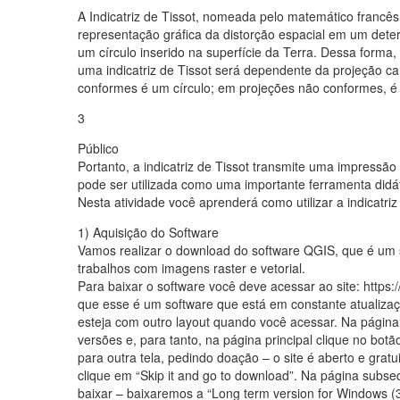
A Indicatriz de Tissot, nomeada pelo matemático francês
representação gráfica da distorção espacial em um dete
um círculo inserido na superfície da Terra. Dessa forma
uma indicatriz de Tissot será dependente da projeção car
conformes é um círculo; em projeções não conformes, é 
3
Público
Portanto, a indicatriz de Tissot transmite uma impressão
pode ser utilizada como uma importante ferramenta didát
Nesta atividade você aprenderá como utilizar a indicatriz
1) Aquisição do Software
Vamos realizar o download do software QGIS, que é um so
trabalhos com imagens raster e vetorial.
Para baixar o software você deve acessar ao site: https:
que esse é um software que está em constante atualizaç
esteja com outro layout quando você acessar. Na página 
versões e, para tanto, na página principal clique no bot
para outra tela, pedindo doação – o site é aberto e gratu
clique em “Skip it and go to download”. Na página subse
baixar – baixaremos a “Long term version for Windows (