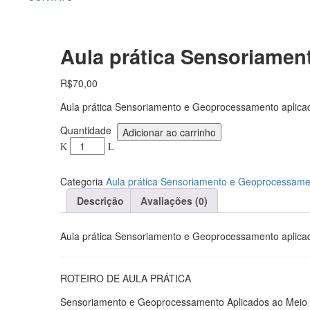
Aula prática Sensoriame
R$
70,00
Aula prática Sensoriamento e Geoprocessamento aplicad
Aula
Quantidade
Adicionar ao carrinho
prática
Sensoriamento
e
Categoria
Aula prática Sensoriamento e Geoprocessame
Geoprocessamento
aplicados
Descrição
Avaliações (0)
ao
meio
Aula prática Sensoriamento e Geoprocessamento aplica
Quantidade
ROTEIRO DE AULA PRÁTICA
Sensoriamento e Geoprocessamento Aplicados ao Meio