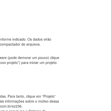
onforme indicado. Os dados virão
scompactador de arquivos.
tware (pode demorar um pouco) clique
o projeto”) para iniciar um projeto:
das. Para tanto, clique em “Projeto”
mais informações sobre o motivo dessa
r.com.br/ez236.
ura a seguir (se o Sistema de