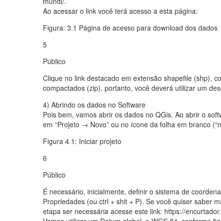
mundi/.
Ao acessar o link você terá acesso a esta página:
Figura: 3.1 Página de acesso para download dos dados
5
Público
Clique no link destacado em extensão shapefile (shp), c
compactados (zip), portanto, você deverá utilizar um de
4) Abrindo os dados no Software
Pois bem, vamos abrir os dados no QGis. Ao abrir o sof
em “Projeto → Novo” ou no ícone da folha em branco (“nov
Figura 4.1: Iniciar projeto
6
Público
É necessário, inicialmente, definir o sistema de coordena
Propriedades (ou ctrl + shit + P). Se você quiser saber 
etapa ser necessária acesse este link: https://encurtado
Vamos utilizar um Datum global, o WGS 84, conforme fig