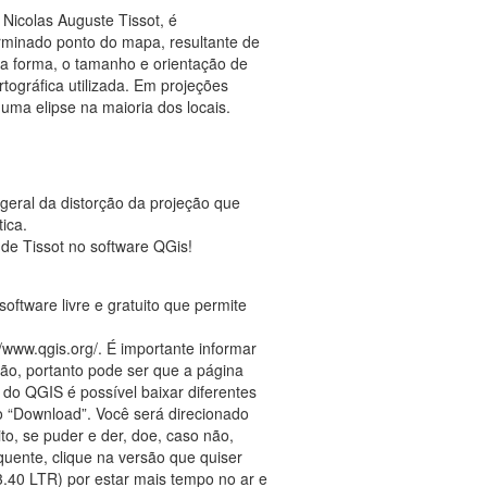
 Nicolas Auguste Tissot, é
rminado ponto do mapa, resultante de
, a forma, o tamanho e orientação de
tográfica utilizada. Em projeções
uma elipse na maioria dos locais.
 geral da distorção da projeção que
ica.
 de Tissot no software QGis!
ftware livre e gratuito que permite
//www.qgis.org/. É importante informar
ão, portanto pode ser que a página
do QGIS é possível baixar diferentes
ão “Download”. Você será direcionado
ito, se puder e der, doe, caso não,
quente, clique na versão que quiser
3.40 LTR) por estar mais tempo no ar e