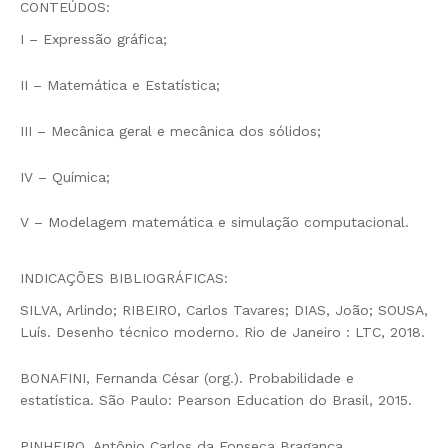
CONTEÚDOS:
I – Expressão gráfica;
II – Matemática e Estatística;
III – Mecânica geral e mecânica dos sólidos;
IV – Química;
V – Modelagem matemática e simulação computacional.
INDICAÇÕES BIBLIOGRÁFICAS:
SILVA, Arlindo; RIBEIRO, Carlos Tavares; DIAS, João; SOUSA,
Luís. Desenho técnico moderno. Rio de Janeiro : LTC, 2018.
BONAFINI, Fernanda César (org.). Probabilidade e
estatística. São Paulo: Pearson Education do Brasil, 2015.
PINHEIRO, Antônio Carlos da Fonseca Bragança.