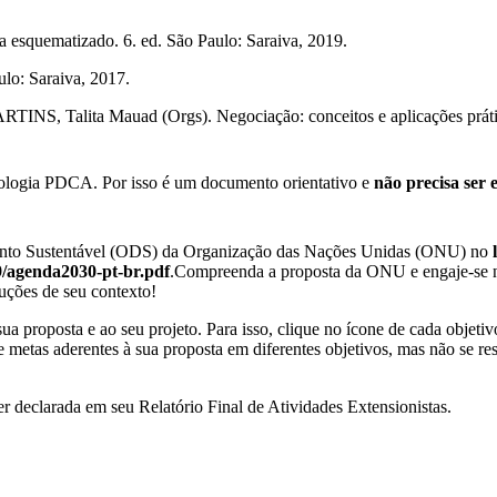
esquematizado. 6. ed. São Paulo: Saraiva, 2019.
lo: Saraiva, 2017.
S, Talita Mauad (Orgs). Negociação: conceitos e aplicações prática
dologia PDCA. Por isso é um documento orientativo e
não precisa ser 
imento Sustentável (ODS) da Organização das Nações Unidas (ONU) no
-09/agenda2030-pt-br.pdf
.Compreenda a proposta da ONU e engaje-se n
uções de seu contexto!
ua proposta e ao seu projeto. Para isso, clique no ícone de cada objet
e metas aderentes à sua proposta em diferentes objetivos, mas não se re
er declarada em seu Relatório Final de Atividades Extensionistas.