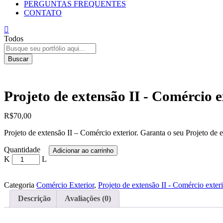
PERGUNTAS FREQUENTES
CONTATO
Todos
Buscar
Projeto de extensão II - Comércio e
R$
70,00
Projeto de extensão II – Comércio exterior. Garanta o seu Projeto de 
Projeto
Quantidade
Adicionar ao carrinho
de
extensão
II
-
Categoria
Comércio Exterior
,
Projeto de extensão II - Comércio exter
Comércio
Descrição
Avaliações (0)
exterior
Quantidade