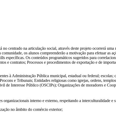
o centrado na articulação social, através deste projeto ocorrerá uma ma
 da comunidade, os alunos compreenderão a motivação para efetuar as a
ills específicas. Os conteúdos programáticos sugeridos para correlaciona
ntos e contratos; Processos e procedimentos de exportação e de importaç
entes à Administração Pública municipal, estadual ou federal; escolas
Procons e Tribunais; Entidades religiosas como igrejas, ordens, templos
ivil de Interesse Público (OSCIPs); Organizações de moradores e Cooper
organizacionais interno e externo, respeitando a interculturalidade e su
alização no âmbito do comércio exterior;