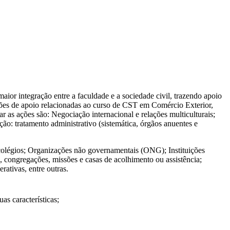
ior integração entre a faculdade e a sociedade civil, trazendo apoio
ções de apoio relacionadas ao curso de CST em Comércio Exterior,
r as ações são: Negociação internacional e relações multiculturais;
ão: tratamento administrativo (sistemática, órgãos anuentes e
; colégios; Organizações não governamentais (ONG); Instituições
, congregações, missões e casas de acolhimento ou assistência;
ativas, entre outras.
as características;