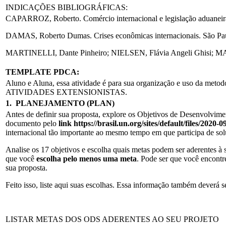
INDICAÇÕES BIBLIOGRÁFICAS:
CAPARROZ, Roberto. Comércio internacional e legislação aduaneira 
DAMAS, Roberto Dumas. Crises econômicas internacionais. São Pau
MARTINELLI, Dante Pinheiro; NIELSEN, Flávia Angeli Ghisi; MARTIN
TEMPLATE PDCA
:
Aluno e Aluna, essa atividade é para sua organização e uso da meto
ATIVIDADES EXTENSIONISTAS.
1. PLANEJAMENTO (PLAN)
Antes de definir sua proposta, explore os Objetivos de Desenvolv
documento pelo
link https://brasil.un.org/sites/default/files/2020
internacional tão importante ao mesmo tempo em que participa de sol
Analise os 17 objetivos e escolha quais metas podem ser aderentes à s
que você
escolha pelo menos uma meta
. Pode ser que você encontr
sua proposta.
Feito isso, liste aqui suas escolhas. Essa informação também deverá s
LISTAR METAS DOS ODS ADERENTES AO SEU PROJETO