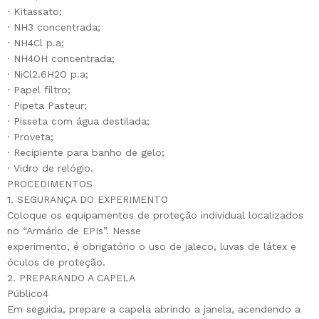
· Kitassato;
· NH3 concentrada;
· NH4Cl p.a;
· NH4OH concentrada;
· NiCl2.6H2O p.a;
· Papel filtro;
· Pipeta Pasteur;
· Pisseta com água destilada;
· Proveta;
· Recipiente para banho de gelo;
· Vidro de relógio.
PROCEDIMENTOS
1. SEGURANÇA DO EXPERIMENTO
Coloque os equipamentos de proteção individual localizados
no “Armário de EPIs”. Nesse
experimento, é obrigatório o uso de jaleco, luvas de látex e
óculos de proteção.
2. PREPARANDO A CAPELA
Público4
Em seguida, prepare a capela abrindo a janela, acendendo a