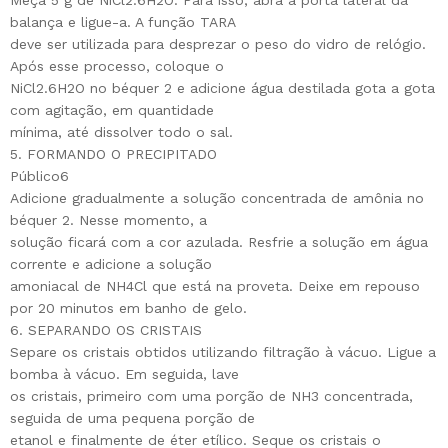
Meça 5 g de NiCl2.6H2O. Para isso, abra a porta lateral da
balança e ligue-a. A função TARA
deve ser utilizada para desprezar o peso do vidro de relógio.
Após esse processo, coloque o
NiCl2.6H2O no béquer 2 e adicione água destilada gota a gota
com agitação, em quantidade
mínima, até dissolver todo o sal.
5. FORMANDO O PRECIPITADO
Público6
Adicione gradualmente a solução concentrada de amônia no
béquer 2. Nesse momento, a
solução ficará com a cor azulada. Resfrie a solução em água
corrente e adicione a solução
amoniacal de NH4Cl que está na proveta. Deixe em repouso
por 20 minutos em banho de gelo.
6. SEPARANDO OS CRISTAIS
Separe os cristais obtidos utilizando filtração à vácuo. Ligue a
bomba à vácuo. Em seguida, lave
os cristais, primeiro com uma porção de NH3 concentrada,
seguida de uma pequena porção de
etanol e finalmente de éter etílico. Seque os cristais o