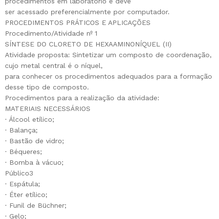
procedimentos em laboratório e deve
ser acessado preferencialmente por computador.
PROCEDIMENTOS PRÁTICOS E APLICAÇÕES
Procedimento/Atividade nº 1
SÍNTESE DO CLORETO DE HEXAAMINONÍQUEL (II)
Atividade proposta: Sintetizar um composto de coordenação,
cujo metal central é o níquel,
para conhecer os procedimentos adequados para a formação
desse tipo de composto.
Procedimentos para a realização da atividade:
MATERIAIS NECESSÁRIOS
· Álcool etílico;
· Balança;
· Bastão de vidro;
· Béqueres;
· Bomba à vácuo;
Público3
· Espátula;
· Éter etílico;
· Funil de Büchner;
· Gelo;