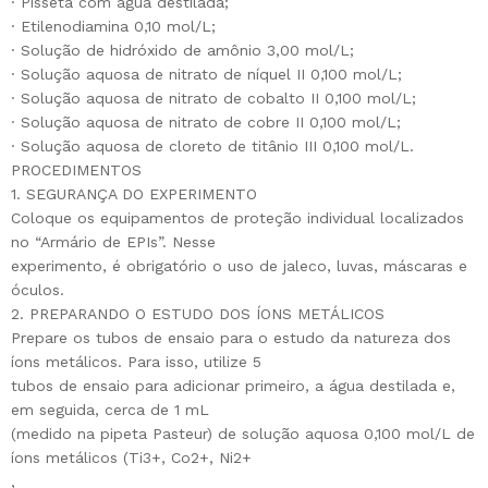
· Pisseta com água destilada;
· Etilenodiamina 0,10 mol/L;
· Solução de hidróxido de amônio 3,00 mol/L;
· Solução aquosa de nitrato de níquel II 0,100 mol/L;
· Solução aquosa de nitrato de cobalto II 0,100 mol/L;
· Solução aquosa de nitrato de cobre II 0,100 mol/L;
· Solução aquosa de cloreto de titânio III 0,100 mol/L.
PROCEDIMENTOS
1. SEGURANÇA DO EXPERIMENTO
Coloque os equipamentos de proteção individual localizados
no “Armário de EPIs”. Nesse
experimento, é obrigatório o uso de jaleco, luvas, máscaras e
óculos.
2. PREPARANDO O ESTUDO DOS ÍONS METÁLICOS
Prepare os tubos de ensaio para o estudo da natureza dos
íons metálicos. Para isso, utilize 5
tubos de ensaio para adicionar primeiro, a água destilada e,
em seguida, cerca de 1 mL
(medido na pipeta Pasteur) de solução aquosa 0,100 mol/L de
íons metálicos (Ti3+, Co2+, Ni2+
,