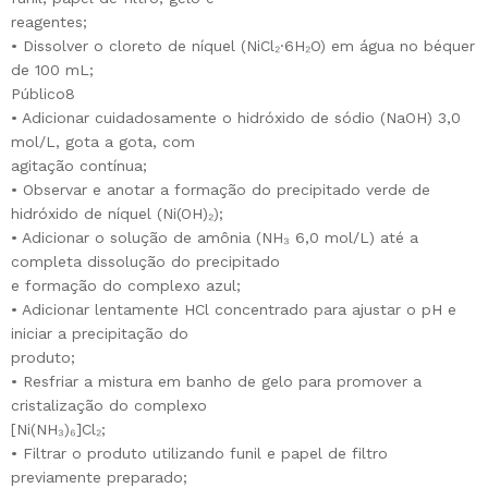
reagentes;
• Dissolver o cloreto de níquel (NiCl₂·6H₂O) em água no béquer
de 100 mL;
Público8
• Adicionar cuidadosamente o hidróxido de sódio (NaOH) 3,0
mol/L, gota a gota, com
agitação contínua;
• Observar e anotar a formação do precipitado verde de
hidróxido de níquel (Ni(OH)₂);
• Adicionar o solução de amônia (NH₃ 6,0 mol/L) até a
completa dissolução do precipitado
e formação do complexo azul;
• Adicionar lentamente HCl concentrado para ajustar o pH e
iniciar a precipitação do
produto;
• Resfriar a mistura em banho de gelo para promover a
cristalização do complexo
[Ni(NH₃)₆]Cl₂;
• Filtrar o produto utilizando funil e papel de filtro
previamente preparado;