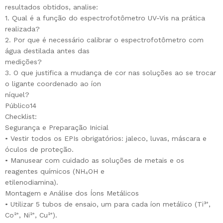
resultados obtidos, analise:
1. Qual é a função do espectrofotômetro UV-Vis na prática
realizada?
2. Por que é necessário calibrar o espectrofotômetro com
água destilada antes das
medições?
3. O que justifica a mudança de cor nas soluções ao se trocar
o ligante coordenado ao íon
níquel?
Público14
Checklist:
Segurança e Preparação Inicial
• Vestir todos os EPIs obrigatórios: jaleco, luvas, máscara e
óculos de proteção.
• Manusear com cuidado as soluções de metais e os
reagentes químicos (NH₄OH e
etilenodiamina).
Montagem e Análise dos Íons Metálicos
• Utilizar 5 tubos de ensaio, um para cada íon metálico (Ti³⁺,
Co²⁺, Ni²⁺, Cu²⁺).