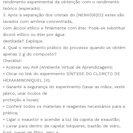
rendimento experimental da obtenção com o rendimento
teórico (esperado).
3. Após a separação dos cristais do [Ni(NH3)6]Cl2 estes são
lavados com amônia concentrada,
com álcool etílico e finalmente com éter. Pode-se substituir
álcool etílico ou éter por água
destilada? Explique.
4. Qual o rendimento prático do processo quando se obtém
apenas 2 g do composto?
Checklist:
• Acessar seu AVA (Ambiente Virtual de Aprendizagem);
• Clicar no link do experimento SÍNTESE DO CLORETO DE
HEXAAMINONÍQUEL (II);
• Garantir a segurança do experimento (lavar as mãos, vestir
jaleco, usar óculos de
proteção e luvas);
• Conferir todos os materiais e reagentes necessários para a
prática;
• Ligar o exaustor e acender a luz da capela de exaustão;
• Levar para dentro da capela: béqueres, bastão de vidro,
funil, papel de filtro, gelo e