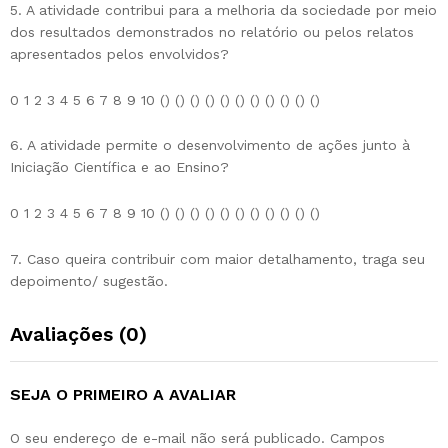
5. A atividade contribui para a melhoria da sociedade por meio
dos resultados demonstrados no relatório ou pelos relatos
apresentados pelos envolvidos?
0 1 2 3 4 5 6 7 8 9 10 () () () () () () () () () () ()
6. A atividade permite o desenvolvimento de ações junto à
Iniciação Científica e ao Ensino?
0 1 2 3 4 5 6 7 8 9 10 () () () () () () () () () () ()
7. Caso queira contribuir com maior detalhamento, traga seu
depoimento/ sugestão.
Avaliações (0)
SEJA O PRIMEIRO A AVALIAR
O seu endereço de e-mail não será publicado.
Campos