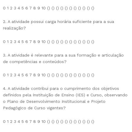
0 1 2 3 4 5 6 7 8 9 10 () () () () () () () () () () ()
2. A atividade possui carga horária suficiente para a sua
realização?
0 1 2 3 4 5 6 7 8 9 10 () () () () () () () () () () ()
3. A atividade é relevante para a sua formação e articulação
de competências e conteúdos?
0 1 2 3 4 5 6 7 8 9 10 () () () () () () () () () () ()
4. A atividade contribui para o cumprimento dos objetivos
definidos pela Instituição de Ensino (IES) e Curso, observando
o Plano de Desenvolvimento Institucional e Projeto
Pedagógico de Curso vigentes?
0 1 2 3 4 5 6 7 8 9 10 () () () () () () () () () () ()