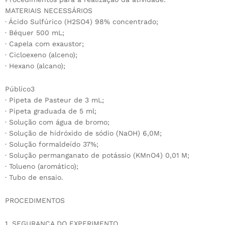
MATERIAIS NECESSÁRIOS
· Ácido Sulfúrico (H2SO4) 98% concentrado;
· Béquer 500 mL;
· Capela com exaustor;
· Cicloexeno (alceno);
· Hexano (alcano);
Público3
· Pipeta de Pasteur de 3 mL;
· Pipeta graduada de 5 ml;
· Solução com água de bromo;
· Solução de hidróxido de sódio (NaOH) 6,0M;
· Solução formaldeído 37%;
· Solução permanganato de potássio (KMnO4) 0,01 M;
· Tolueno (aromático);
· Tubo de ensaio.
PROCEDIMENTOS
1. SEGURANÇA DO EXPERIMENTO