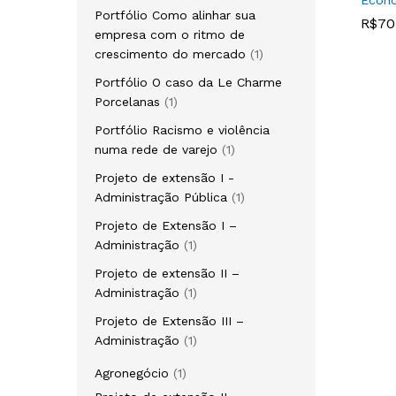
Econ
Portfólio Como alinhar sua
R$
R$
70
70
empresa com o ritmo de
crescimento do mercado
1
Portfólio O caso da Le Charme
Porcelanas
1
Portfólio Racismo e violência
numa rede de varejo
1
Projeto de extensão I -
Administração Pública
1
Projeto de Extensão I –
Administração
1
Projeto de extensão II –
Administração
1
Projeto de Extensão III –
Administração
1
Agronegócio
1