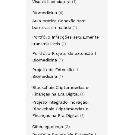
Visuais licenciatura
1
Biomedicina
4
Aula prática Conexão sem
barreiras em saúde
1
Portfólio Infecções sexualmente
transmissíveis
1
Portfólio Projeto de extensão I -
Biomedicina
1
Projeto de Extensão II
Biomedicina
1
Blockchain Criptomoedas e
Finanças na Era Digital
1
Projeto integrado Inovação
Blockchain Criptomoedas e
Finanças na Era Digital
1
Cibersegurança
3
Portfólio Projeto de Extensão I -