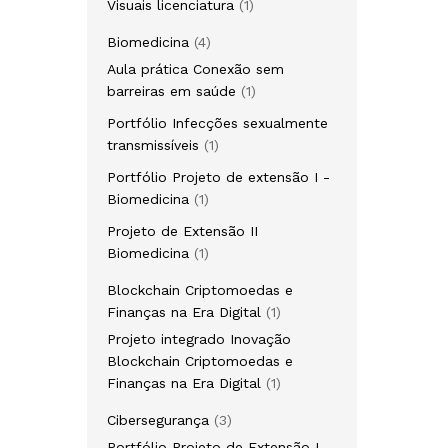
1
Visuais licenciatura
1
produto
4
Biomedicina
4
produtos
Aula prática Conexão sem
1
barreiras em saúde
1
produto
Portfólio Infecções sexualmente
1
transmissíveis
1
produto
Portfólio Projeto de extensão I -
1
Biomedicina
1
produto
Projeto de Extensão II
1
Biomedicina
1
produto
Blockchain Criptomoedas e
1
Finanças na Era Digital
1
produto
Projeto integrado Inovação
Blockchain Criptomoedas e
1
Finanças na Era Digital
1
produto
3
Cibersegurança
3
produtos
Portfólio Projeto de Extensão I -