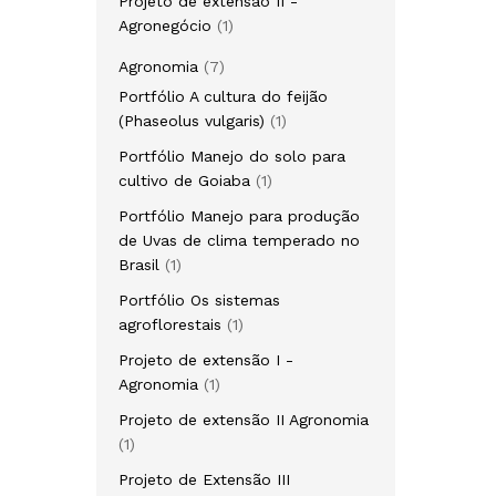
Projeto de extensão II -
1
Agronegócio
1
produto
7
Agronomia
7
produtos
Portfólio A cultura do feijão
1
(Phaseolus vulgaris)
1
produto
Portfólio Manejo do solo para
1
cultivo de Goiaba
1
produto
Portfólio Manejo para produção
de Uvas de clima temperado no
1
Brasil
1
produto
Portfólio Os sistemas
1
agroflorestais
1
produto
Projeto de extensão I -
1
Agronomia
1
produto
Projeto de extensão II Agronomia
1
1
produto
Projeto de Extensão III