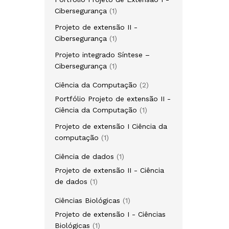
1
Cibersegurança
1
produto
Projeto de extensão II -
1
Cibersegurança
1
produto
Projeto integrado Síntese –
1
Cibersegurança
1
produto
2
Ciência da Computação
2
produtos
Portfólio Projeto de extensão II -
1
Ciência da Computação
1
produto
Projeto de extensão I Ciência da
1
computação
1
produto
1
Ciência de dados
1
produto
Projeto de extensão II - Ciência
1
de dados
1
produto
1
Ciências Biológicas
1
produto
Projeto de extensão I - Ciências
1
Biológicas
1