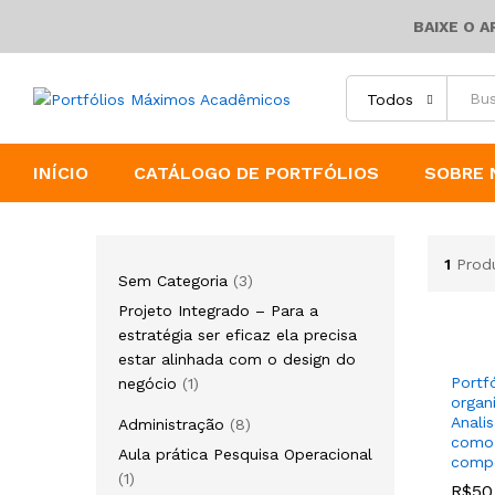
BAIXE O 
Todos
INÍCIO
CATÁLOGO DE PORTFÓLIOS
SOBRE 
1
Prod
3
Sem Categoria
3
produtos
Projeto Integrado – Para a
estratégia ser eficaz ela precisa
estar alinhada com o design do
1
Portfó
negócio
1
organ
produto
Anali
8
Administração
8
como 
produtos
Aula prática Pesquisa Operacional
compe
1
1
R$
R$
50
50