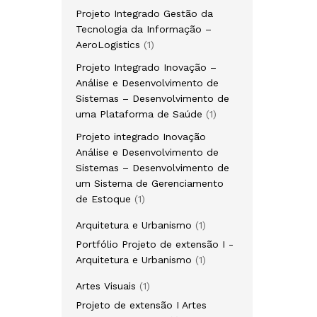
produto
Projeto Integrado Gestão da
Tecnologia da Informação –
1
AeroLogistics
1
produto
Projeto Integrado Inovação –
Análise e Desenvolvimento de
Sistemas – Desenvolvimento de
1
uma Plataforma de Saúde
1
produto
Projeto integrado Inovação
Análise e Desenvolvimento de
Sistemas – Desenvolvimento de
um Sistema de Gerenciamento
1
de Estoque
1
produto
1
Arquitetura e Urbanismo
1
produto
Portfólio Projeto de extensão I -
1
Arquitetura e Urbanismo
1
produto
1
Artes Visuais
1
produto
Projeto de extensão I Artes