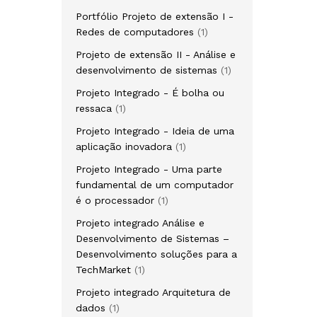
produto
Portfólio Projeto de extensão I -
1
Redes de computadores
1
produto
Projeto de extensão II - Análise e
1
desenvolvimento de sistemas
1
produto
Projeto Integrado - É bolha ou
1
ressaca
1
produto
Projeto Integrado - Ideia de uma
1
aplicação inovadora
1
produto
Projeto Integrado - Uma parte
fundamental de um computador
1
é o processador
1
produto
Projeto integrado Análise e
Desenvolvimento de Sistemas –
Desenvolvimento soluções para a
1
TechMarket
1
produto
Projeto integrado Arquitetura de
1
dados
1