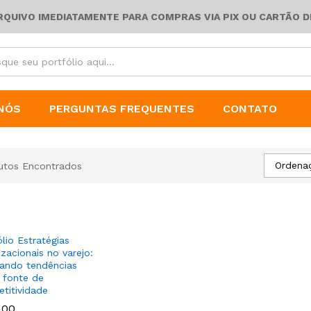
ARQUIVO IMEDIATAMENTE PARA COMPRAS VIA PIX OU CARTÃO D
NÓS
PERGUNTAS FREQUENTES
CONTATO
Ordena
utos Encontrados
lio Estratégias
izacionais no varejo:
sando tendências
fonte de
titividade
,00
,00