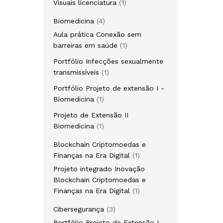
Visuais licenciatura
1
Biomedicina
4
Aula prática Conexão sem
barreiras em saúde
1
Portfólio Infecções sexualmente
transmissíveis
1
Portfólio Projeto de extensão I -
Biomedicina
1
Projeto de Extensão II
Biomedicina
1
Blockchain Criptomoedas e
Finanças na Era Digital
1
Projeto integrado Inovação
Blockchain Criptomoedas e
Finanças na Era Digital
1
Cibersegurança
3
Portfólio Projeto de Extensão I -