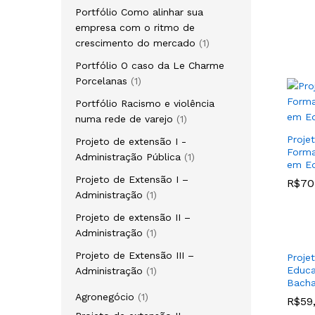
Portfólio Como alinhar sua
empresa com o ritmo de
crescimento do mercado
1
Portfólio O caso da Le Charme
Porcelanas
1
Portfólio Racismo e violência
numa rede de varejo
1
Proje
Projeto de extensão I -
Forma
Administração Pública
1
em Ed
Projeto de Extensão I –
R$
R$
70
70
Administração
1
Projeto de extensão II –
Administração
1
Projeto de Extensão III –
Proje
Educa
Administração
1
Bacha
Agronegócio
1
R$
R$
59
59