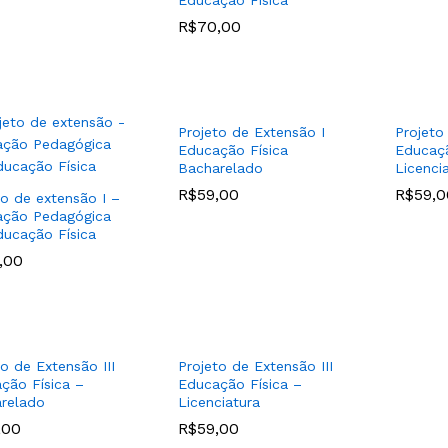
Educação Física
R$
R$
70,00
70,00
Projeto de Extensão I
Projeto
Educação Física
Educaçã
Bacharelado
Licenci
R$
R$
59,00
59,00
R$
R$
59,0
59,0
to de extensão I –
ção Pedagógica
ucação Física
,00
,00
to de Extensão III
Projeto de Extensão III
ção Física –
Educação Física –
relado
Licenciatura
,00
,00
R$
R$
59,00
59,00