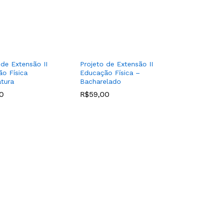
 de Extensão II
Projeto de Extensão II
o Física
Educação Física –
atura
Bacharelado
0
0
R$
R$
59,00
59,00