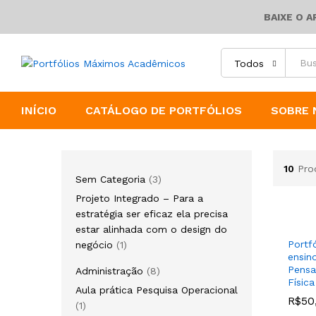
BAIXE O 
Todos
INÍCIO
CATÁLOGO DE PORTFÓLIOS
SOBRE 
10
Pro
Sem Categoria
3
Projeto Integrado – Para a
estratégia ser eficaz ela precisa
estar alinhada com o design do
Portf
negócio
1
ensin
Pensa
Administração
8
Física
Aula prática Pesquisa Operacional
R$
R$
50
50
1