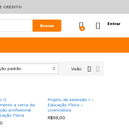
E CRÉDITO
Entrar
Buscar
0
ção padrão
Visão
io O
Projeto de extensão I –
mento a cerca da
Educação Física –
nção profissional
Licenciatura
ação Física
R$
R$
59,00
59,00
00
00