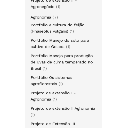
Projeto de extensão II -
Agronegócio
1
Agronomia
7
Portfólio A cultura do feijão
(Phaseolus vulgaris)
1
Portfólio Manejo do solo para
cultivo de Goiaba
1
Portfólio Manejo para produção
de Uvas de clima temperado no
Brasil
1
Portfólio Os sistemas
agroflorestais
1
Projeto de extensão I -
Agronomia
1
Projeto de extensão II Agronomia
1
Projeto de Extensão III