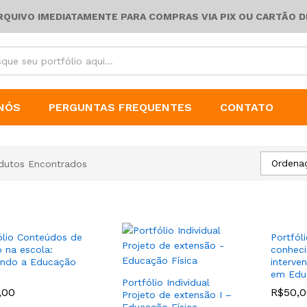
ARQUIVO IMEDIATAMENTE PARA COMPRAS VIA PIX OU CARTÃO D
NÓS
PERGUNTAS FREQUENTES
CONTATO
Ordena
dutos Encontrados
ólio Conteúdos de
Portfól
o na escola:
conheci
ndo a Educação
interve
em Educ
Portfólio Individual
,00
,00
R$
R$
50,
50,
Projeto de extensão I –