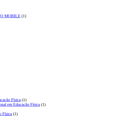
produto
duto
1
TO MOBILE
1
produto
to
to
1
ucação Física
1
produto
1
ional em Educação Física
1
produto
o
1
 Física
1