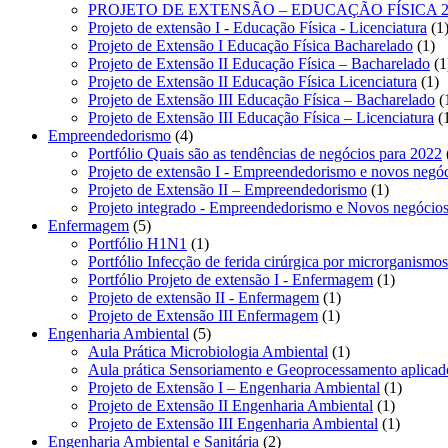
PROJETO DE EXTENSÃO – EDUCAÇÃO FÍSICA 2
Projeto de extensão I - Educação Física - Licenciatura
1
1
Projeto de Extensão I Educação Física Bacharelado
1
pr
Projeto de Extensão II Educação Física – Bacharelado
1
1
Projeto de Extensão II Educação Física Licenciatura
1
pr
Projeto de Extensão III Educação Física – Bacharelado
Projeto de Extensão III Educação Física – Licenciatura
4
Empreendedorismo
4
produtos
Portfólio Quais são as tendências de negócios para 2022
Projeto de extensão I - Empreendedorismo e novos negó
1
Projeto de Extensão II – Empreendedorismo
1
produto
Projeto integrado - Empreendedorismo e Novos negócio
5
Enfermagem
5
produtos
1
Portfólio H1N1
1
produto
Portfólio Infecção de ferida cirúrgica por microrganismos r
1
Portfólio Projeto de extensão I - Enfermagem
1
1
produto
Projeto de extensão II - Enfermagem
1
1
produto
Projeto de Extensão III Enfermagem
1
5
produto
Engenharia Ambiental
5
produtos
1
Aula Prática Microbiologia Ambiental
1
produto
Aula prática Sensoriamento e Geoprocessamento aplicad
1
Projeto de Extensão I – Engenharia Ambiental
1
1
produto
Projeto de Extensão II Engenharia Ambiental
1
produto
1
Projeto de Extensão III Engenharia Ambiental
1
2
produto
Engenharia Ambiental e Sanitária
2