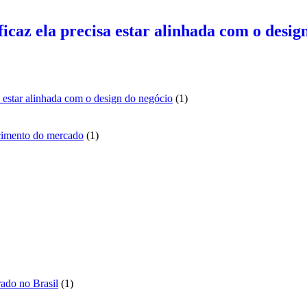
ficaz ela precisa estar alinhada com o desig
1
sa estar alinhada com o design do negócio
1
produto
1
scimento do mercado
1
produto
duto
to
to
1
ado no Brasil
1
produto