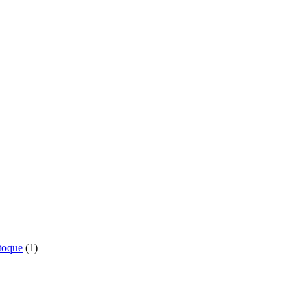
o
1
toque
1
produto