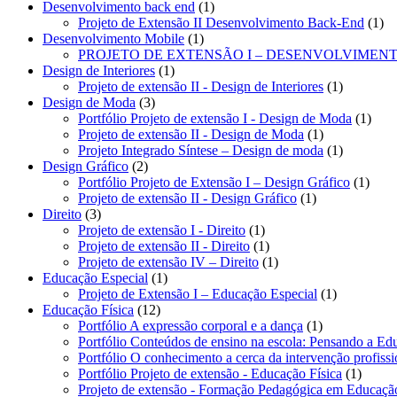
1
Desenvolvimento back end
1
produto
1
Projeto de Extensão II Desenvolvimento Back-End
1
1
pro
Desenvolvimento Mobile
1
produto
PROJETO DE EXTENSÃO I – DESENVOLVIMEN
1
Design de Interiores
1
produto
1
Projeto de extensão II - Design de Interiores
1
3
produto
Design de Moda
3
produtos
1
Portfólio Projeto de extensão I - Design de Moda
1
1
produ
Projeto de extensão II - Design de Moda
1
produto
1
Projeto Integrado Síntese – Design de moda
1
2
produto
Design Gráfico
2
produtos
1
Portfólio Projeto de Extensão I – Design Gráfico
1
1
produ
Projeto de extensão II - Design Gráfico
1
3
produto
Direito
3
produtos
1
Projeto de extensão I - Direito
1
produto
1
Projeto de extensão II - Direito
1
produto
1
Projeto de extensão IV – Direito
1
1
produto
Educação Especial
1
produto
1
Projeto de Extensão I – Educação Especial
1
12
produto
Educação Física
12
produtos
1
Portfólio A expressão corporal e a dança
1
produto
Portfólio Conteúdos de ensino na escola: Pensando a Ed
Portfólio O conhecimento a cerca da intervenção profiss
1
Portfólio Projeto de extensão - Educação Física
1
produt
Projeto de extensão - Formação Pedagógica em Educação