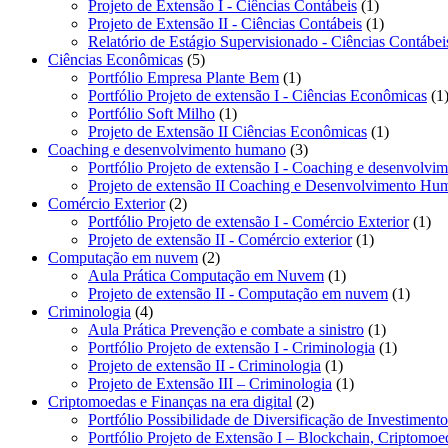
1
pro
Projeto de Extensão I - Ciências Contábeis
1
produto
1
Projeto de Extensão II - Ciências Contábeis
1
produto
Relatório de Estágio Supervisionado - Ciências Contábei
5
Ciências Econômicas
5
produtos
1
Portfólio Empresa Plante Bem
1
produto
Portfólio Projeto de extensão I - Ciências Econômicas
1
1
Portfólio Soft Milho
1
produto
1
Projeto de Extensão II Ciências Econômicas
1
3
produto
Coaching e desenvolvimento humano
3
produtos
Portfólio Projeto de extensão I - Coaching e desenvolv
Projeto de extensão II Coaching e Desenvolvimento Hu
2
Comércio Exterior
2
produtos
1
Portfólio Projeto de extensão I - Comércio Exterior
1
1
pro
Projeto de extensão II - Comércio exterior
1
2
produto
Computação em nuvem
2
produtos
1
Aula Prática Computação em Nuvem
1
produto
1
Projeto de extensão II - Computação em nuvem
1
4
produt
Criminologia
4
produtos
1
Aula Prática Prevenção e combate a sinistro
1
produto
1
Portfólio Projeto de extensão I - Criminologia
1
1
produto
Projeto de extensão II - Criminologia
1
produto
1
Projeto de Extensão III – Criminologia
1
2
produto
Criptomoedas e Finanças na era digital
2
produtos
Portfólio Possibilidade de Diversificação de Investimen
Portfólio Projeto de Extensão I – Blockchain, Criptomoe