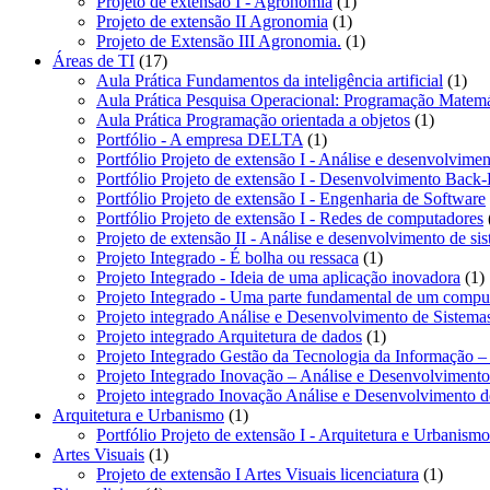
1
produto
Projeto de extensão I - Agronomia
1
1
produto
Projeto de extensão II Agronomia
1
produto
1
Projeto de Extensão III Agronomia.
1
17
produto
Áreas de TI
17
produtos
1
Aula Prática Fundamentos da inteligência artificial
1
pro
Aula Prática Pesquisa Operacional: Programação Matemá
1
Aula Prática Programação orientada a objetos
1
1
produto
Portfólio - A empresa DELTA
1
produto
Portfólio Projeto de extensão I - Análise e desenvolvimen
Portfólio Projeto de extensão I - Desenvolvimento Back
Portfólio Projeto de extensão I - Engenharia de Software
Portfólio Projeto de extensão I - Redes de computadores
Projeto de extensão II - Análise e desenvolvimento de si
1
Projeto Integrado - É bolha ou ressaca
1
produto
1
Projeto Integrado - Ideia de uma aplicação inovadora
1
p
Projeto Integrado - Uma parte fundamental de um compu
Projeto integrado Análise e Desenvolvimento de Sistem
1
Projeto integrado Arquitetura de dados
1
produto
Projeto Integrado Gestão da Tecnologia da Informação –
Projeto Integrado Inovação – Análise e Desenvolviment
Projeto integrado Inovação Análise e Desenvolvimento 
1
Arquitetura e Urbanismo
1
produto
Portfólio Projeto de extensão I - Arquitetura e Urbanismo
1
Artes Visuais
1
produto
1
Projeto de extensão I Artes Visuais licenciatura
1