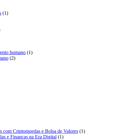
duto
1
s
1
produto
1
produto
1
imento humano
1
2
produto
mano
2
produtos
duto
o
1
tos com Criptomoedas e Bolsa de Valores
1
1
produto
das e Finanças na Era Digital
1