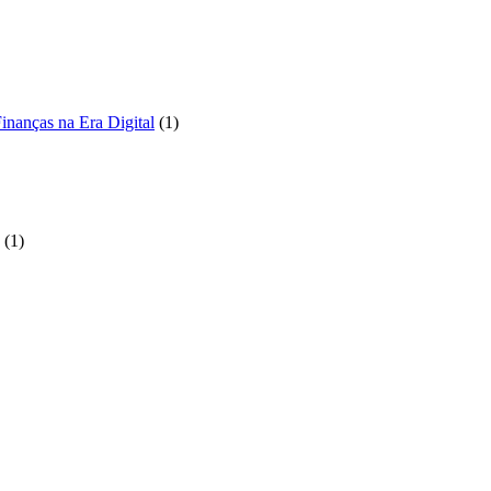
1
inanças na Era Digital
1
produto
to
1
1
produto
to