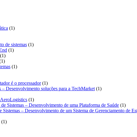
duto
1
tica
1
produto
1
to de sistemas
1
1
produto
-End
1
1
produto
1
1
produto
1
produto
1
stemas
1
produto
roduto
1
tador é o processador
1
produto
1
as – Desenvolvimento soluções para a TechMarket
1
produto
1
 AeroLogistics
1
produto
1
o de Sistemas – Desenvolvimento de uma Plataforma de Saúde
1
produt
de Sistemas – Desenvolvimento de um Sistema de Gerenciamento de Es
1
1
produto