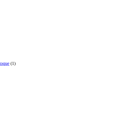
o
1
toque
1
produto