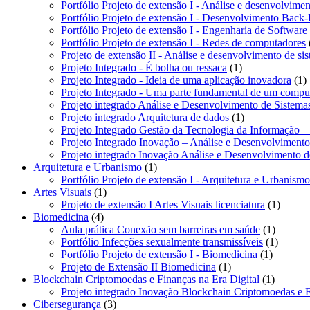
produto
Portfólio Projeto de extensão I - Análise e desenvolvimen
Portfólio Projeto de extensão I - Desenvolvimento Back
Portfólio Projeto de extensão I - Engenharia de Software
Portfólio Projeto de extensão I - Redes de computadores
Projeto de extensão II - Análise e desenvolvimento de si
1
Projeto Integrado - É bolha ou ressaca
1
produto
1
Projeto Integrado - Ideia de uma aplicação inovadora
1
p
Projeto Integrado - Uma parte fundamental de um compu
Projeto integrado Análise e Desenvolvimento de Sistem
1
Projeto integrado Arquitetura de dados
1
produto
Projeto Integrado Gestão da Tecnologia da Informação –
Projeto Integrado Inovação – Análise e Desenvolviment
Projeto integrado Inovação Análise e Desenvolvimento 
1
Arquitetura e Urbanismo
1
produto
Portfólio Projeto de extensão I - Arquitetura e Urbanismo
1
Artes Visuais
1
produto
1
Projeto de extensão I Artes Visuais licenciatura
1
4
produto
Biomedicina
4
produtos
1
Aula prática Conexão sem barreiras em saúde
1
produto
1
Portfólio Infecções sexualmente transmissíveis
1
1
produto
Portfólio Projeto de extensão I - Biomedicina
1
1
produto
Projeto de Extensão II Biomedicina
1
produto
1
Blockchain Criptomoedas e Finanças na Era Digital
1
produto
Projeto integrado Inovação Blockchain Criptomoedas e F
3
Cibersegurança
3