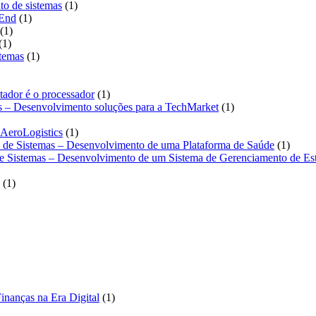
1
to de sistemas
1
1
produto
-End
1
1
produto
1
1
produto
1
produto
1
stemas
1
produto
roduto
1
tador é o processador
1
produto
1
as – Desenvolvimento soluções para a TechMarket
1
produto
1
 AeroLogistics
1
produto
1
o de Sistemas – Desenvolvimento de uma Plataforma de Saúde
1
produt
de Sistemas – Desenvolvimento de um Sistema de Gerenciamento de Es
1
1
produto
1
inanças na Era Digital
1
produto