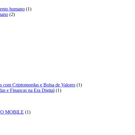
1
imento humano
1
2
produto
mano
2
produtos
duto
o
1
tos com Criptomoedas e Bolsa de Valores
1
1
produto
das e Finanças na Era Digital
1
produto
duto
1
TO MOBILE
1
produto