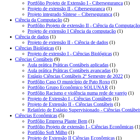
produtos
1
Portfólio Projeto de Extensão I - Cibersegurança
1
1
produ
Projeto de extensão II - Cibersegurança
1
produto
1
Projeto integrado Síntese – Cibersegurança
1
2
produto
Ciência da Computação
2
produtos
Portfólio Projeto de extensão II - Ciência da Computação
1
Projeto de extensão I Ciência da computação
1
1
produto
Ciência de dados
1
produto
1
Projeto de extensão II - Ciência de dados
1
1
produto
Ciências Biológicas
1
produto
1
Projeto de extensão I - Ciências Biológicas
1
9
produto
Ciências Contábeis
9
produtos
1
Aula prática Práticas Contábeis aplicadas
1
produto
1
Aula prática Práticas Contábeis avançadas
1
produto
1
Estágio Ciências Contábeis 2º Semestre de 2022
1
1
produ
Portfólio Caso O município de Pato Roxo
1
1
produto
Portfólio Grupo Econômico SOLUNAR
1
produto
1
Portfólio Racismo e violência numa rede de varejo
1
1
pro
Projeto de Extensão I - Ciências Contábeis
1
produto
1
Projeto de Extensão II - Ciências Contábeis
1
produto
Relatório de Estágio Supervisionado - Ciências Contábei
5
Ciências Econômicas
5
produtos
1
Portfólio Empresa Plante Bem
1
produto
Portfólio Projeto de extensão I - Ciências Econômicas
1
1
Portfólio Soft Milho
1
produto
1
Projeto de Extensão II Ciências Econômicas
1