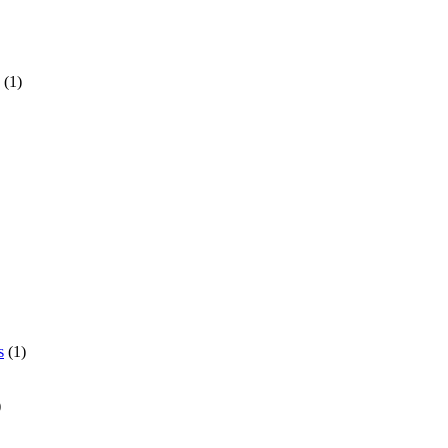
to
1
1
produto
to
duto
1
s
1
produto
1
produto