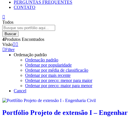
PERGUNTAS FREQUENTES
CONTATO
Todos
Buscar
4
Produtos Encontrados
Visão
Filter
Ordenação padrão
Ordenação padrão
Ordenar por popularidade
Ordenar por média de classificação
Ordenar por mais recente
Ordenar por preço: menor para maior
Ordenar por preço: maior para menor
Cancel
Portfólio Projeto de extensão I – Engenhar