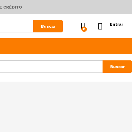
E CRÉDITO
Entrar
Buscar
0
Buscar
Ordenação padrão
Visão
no varejo: Analisando tendências como fonte de competitividade