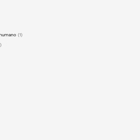
o humano
1