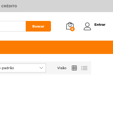
E CRÉDITO
Entrar
Buscar
0
 padrão
Visão