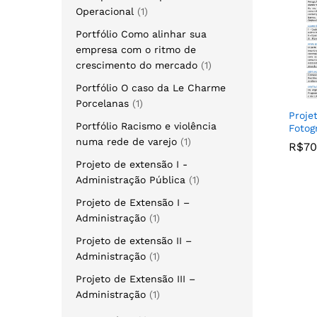
Operacional
1
Portfólio Como alinhar sua
empresa com o ritmo de
crescimento do mercado
1
Portfólio O caso da Le Charme
Porcelanas
1
Proje
Portfólio Racismo e violência
Fotog
numa rede de varejo
1
R$
R$
70
70
Projeto de extensão I -
Administração Pública
1
Projeto de Extensão I –
Administração
1
Projeto de extensão II –
Administração
1
Projeto de Extensão III –
Administração
1