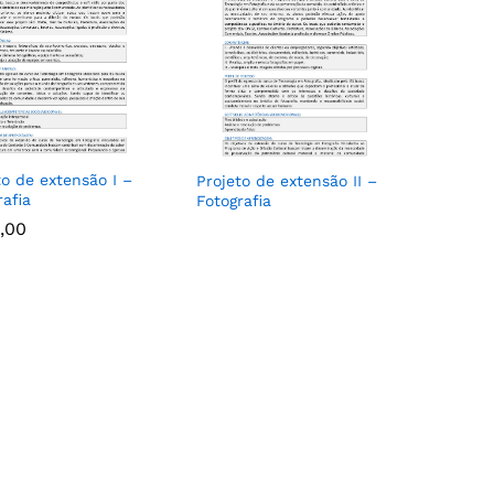
to de extensão I –
Projeto de extensão II –
rafia
Fotografia
,00
,00