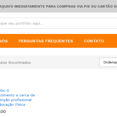
ARQUIVO IMEDIATAMENTE PARA COMPRAS VIA PIX OU CARTÃO D
NÓS
PERGUNTAS FREQUENTES
CONTATO
Ordena
utos Encontrados
ólio O
cimento a cerca da
venção profissional
ucação Física
,00
,00