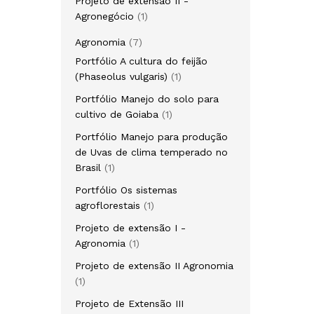
Projeto de extensão II -
Agronegócio
1
Agronomia
7
Portfólio A cultura do feijão
(Phaseolus vulgaris)
1
Portfólio Manejo do solo para
cultivo de Goiaba
1
Portfólio Manejo para produção
de Uvas de clima temperado no
Brasil
1
Portfólio Os sistemas
agroflorestais
1
Projeto de extensão I -
Agronomia
1
Projeto de extensão II Agronomia
1
Projeto de Extensão III