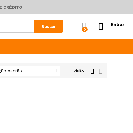
E CRÉDITO
Entrar
Buscar
0
ção padrão
Visão