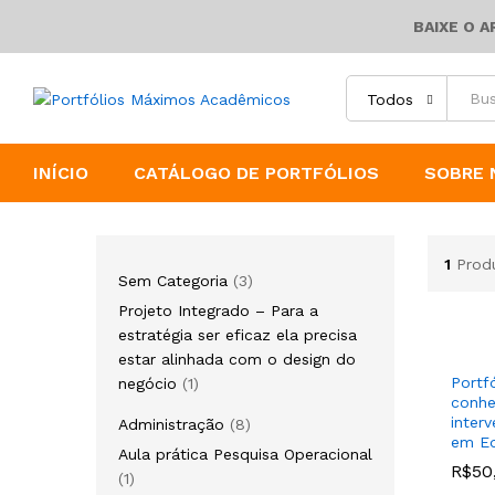
BAIXE O 
Todos
INÍCIO
CATÁLOGO DE PORTFÓLIOS
SOBRE 
1
Prod
Sem Categoria
3
Projeto Integrado – Para a
estratégia ser eficaz ela precisa
estar alinhada com o design do
Portf
negócio
1
conhe
inter
Administração
8
em Ed
Aula prática Pesquisa Operacional
R$
R$
50
50
1