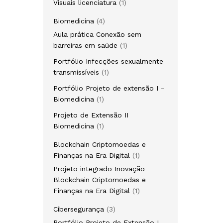
Visuais licenciatura
1
Biomedicina
4
Aula prática Conexão sem
barreiras em saúde
1
Portfólio Infecções sexualmente
transmissíveis
1
Portfólio Projeto de extensão I -
Biomedicina
1
Projeto de Extensão II
Biomedicina
1
Blockchain Criptomoedas e
Finanças na Era Digital
1
Projeto integrado Inovação
Blockchain Criptomoedas e
Finanças na Era Digital
1
Cibersegurança
3
Portfólio Projeto de Extensão I -