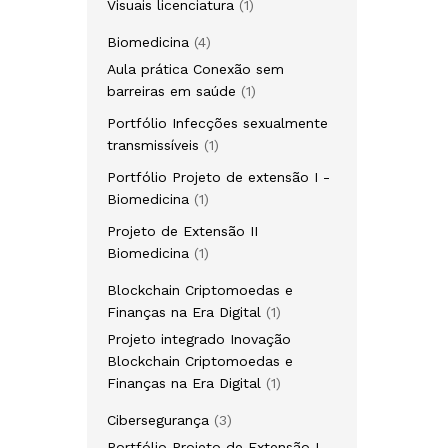
Visuais licenciatura
1
Biomedicina
4
Aula prática Conexão sem
barreiras em saúde
1
Portfólio Infecções sexualmente
transmissíveis
1
Portfólio Projeto de extensão I -
Biomedicina
1
Projeto de Extensão II
Biomedicina
1
Blockchain Criptomoedas e
Finanças na Era Digital
1
Projeto integrado Inovação
Blockchain Criptomoedas e
Finanças na Era Digital
1
Cibersegurança
3
Portfólio Projeto de Extensão I -