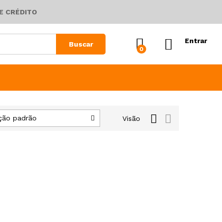
E CRÉDITO
Entrar
Buscar
0
ção padrão
Visão