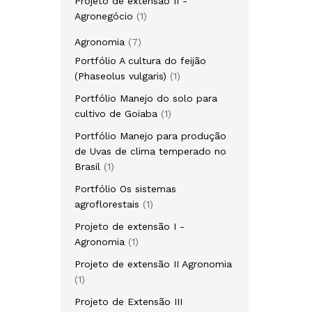
Projeto de extensão II -
Agronegócio
1
Agronomia
7
Portfólio A cultura do feijão
(Phaseolus vulgaris)
1
Portfólio Manejo do solo para
cultivo de Goiaba
1
Portfólio Manejo para produção
de Uvas de clima temperado no
Brasil
1
Portfólio Os sistemas
agroflorestais
1
Projeto de extensão I -
Agronomia
1
Projeto de extensão II Agronomia
1
Projeto de Extensão III