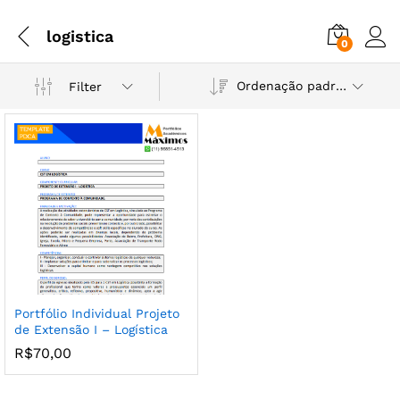
logistica
0
Ordenação padrão
Filter
Portfólio Individual Projeto
de Extensão I – Logística
R$
70,00