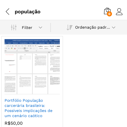
população
0
Ordenação padrão
Filter
Portfólio População
carcerária brasileira:
Possíveis implicações de
um cenário caótico
R$
50,00