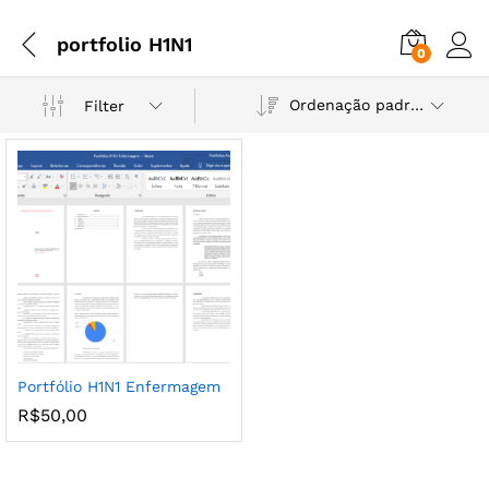
portfolio H1N1
0
Ordenação padrão
Filter
Portfólio H1N1 Enfermagem
R$
50,00