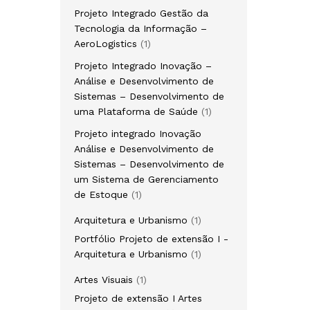
produto
Projeto Integrado Gestão da
Tecnologia da Informação –
1
AeroLogistics
1
produto
Projeto Integrado Inovação –
Análise e Desenvolvimento de
Sistemas – Desenvolvimento de
1
uma Plataforma de Saúde
1
produto
Projeto integrado Inovação
Análise e Desenvolvimento de
Sistemas – Desenvolvimento de
um Sistema de Gerenciamento
1
de Estoque
1
produto
1
Arquitetura e Urbanismo
1
produto
Portfólio Projeto de extensão I -
1
Arquitetura e Urbanismo
1
produto
1
Artes Visuais
1
produto
Projeto de extensão I Artes