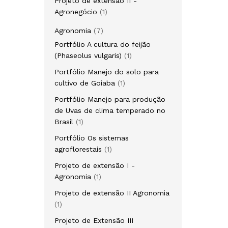
Projeto de extensão II -
1
Agronegócio
1
produto
7
Agronomia
7
produtos
Portfólio A cultura do feijão
1
(Phaseolus vulgaris)
1
produto
Portfólio Manejo do solo para
1
cultivo de Goiaba
1
produto
Portfólio Manejo para produção
de Uvas de clima temperado no
1
Brasil
1
produto
Portfólio Os sistemas
1
agroflorestais
1
produto
Projeto de extensão I -
1
Agronomia
1
produto
Projeto de extensão II Agronomia
1
1
produto
Projeto de Extensão III