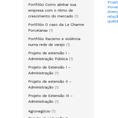
produto
Proje
Portfólio Como alinhar sua
Inova
empresa com o ritmo de
doenç
1
crescimento do mercado
1
relaç
quali
produto
Portfólio O caso da Le Charme
1
Porcelanas
1
produto
Portfólio Racismo e violência
1
numa rede de varejo
1
produto
Projeto de extensão I -
1
Administração Pública
1
produto
Projeto de Extensão I –
1
Administração
1
produto
Projeto de extensão II –
1
Administração
1
produto
Projeto de Extensão III –
1
Administração
1
produto
1
Agronegócio
1
produto