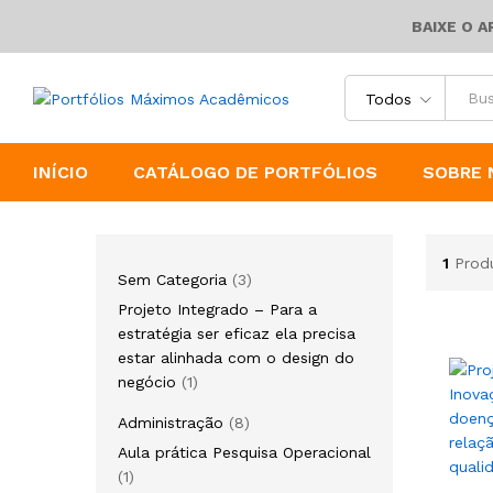
BAIXE O 
Todos
INÍCIO
CATÁLOGO DE PORTFÓLIOS
SOBRE 
1
Prod
3
Sem Categoria
3
produtos
Projeto Integrado – Para a
estratégia ser eficaz ela precisa
estar alinhada com o design do
1
negócio
1
produto
8
Administração
8
produtos
Aula prática Pesquisa Operacional
1
1