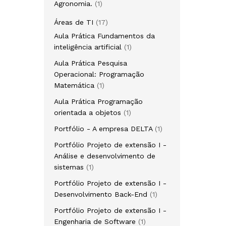
1
Agronomia.
1
produto
17
Áreas de TI
17
produtos
Aula Prática Fundamentos da
1
inteligência artificial
1
produto
Aula Prática Pesquisa
Operacional: Programação
1
Matemática
1
produto
Aula Prática Programação
1
orientada a objetos
1
produto
1
Portfólio - A empresa DELTA
1
produto
Portfólio Projeto de extensão I -
Análise e desenvolvimento de
1
sistemas
1
produto
Portfólio Projeto de extensão I -
1
Desenvolvimento Back-End
1
produto
Portfólio Projeto de extensão I -
1
Engenharia de Software
1