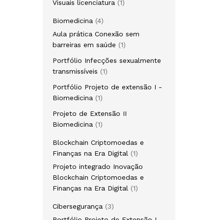
1
Visuais licenciatura
1
produto
4
Biomedicina
4
produtos
Aula prática Conexão sem
1
barreiras em saúde
1
produto
Portfólio Infecções sexualmente
1
transmissíveis
1
produto
Portfólio Projeto de extensão I -
1
Biomedicina
1
produto
Projeto de Extensão II
1
Biomedicina
1
produto
Blockchain Criptomoedas e
1
Finanças na Era Digital
1
produto
Projeto integrado Inovação
Blockchain Criptomoedas e
1
Finanças na Era Digital
1
produto
3
Cibersegurança
3
produtos
Portfólio Projeto de Extensão I -