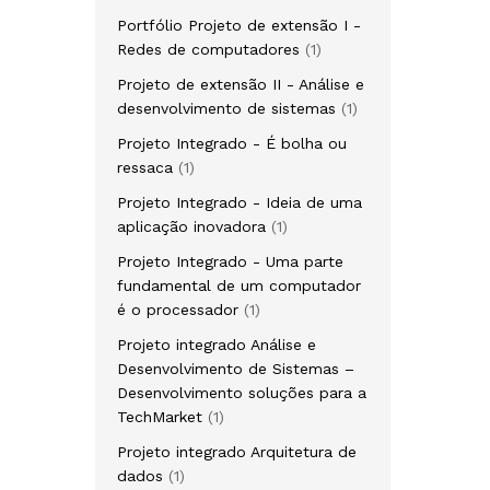
produto
Portfólio Projeto de extensão I -
1
Redes de computadores
1
produto
Projeto de extensão II - Análise e
1
desenvolvimento de sistemas
1
produto
Projeto Integrado - É bolha ou
1
ressaca
1
produto
Projeto Integrado - Ideia de uma
1
aplicação inovadora
1
produto
Projeto Integrado - Uma parte
fundamental de um computador
1
é o processador
1
produto
Projeto integrado Análise e
Desenvolvimento de Sistemas –
Desenvolvimento soluções para a
1
TechMarket
1
produto
Projeto integrado Arquitetura de
1
dados
1