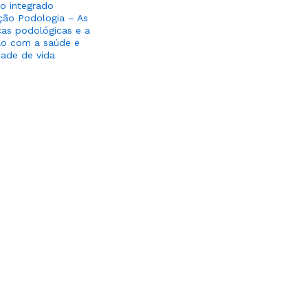
to integrado
ção Podologia – As
as podológicas e a
ão com a saúde e
dade de vida