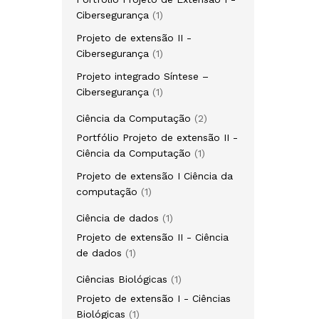
1
Cibersegurança
1
produto
Projeto de extensão II -
1
Cibersegurança
1
produto
Projeto integrado Síntese –
1
Cibersegurança
1
produto
2
Ciência da Computação
2
produtos
Portfólio Projeto de extensão II -
1
Ciência da Computação
1
produto
Projeto de extensão I Ciência da
1
computação
1
produto
1
Ciência de dados
1
produto
Projeto de extensão II - Ciência
1
de dados
1
produto
1
Ciências Biológicas
1
produto
Projeto de extensão I - Ciências
1
Biológicas
1