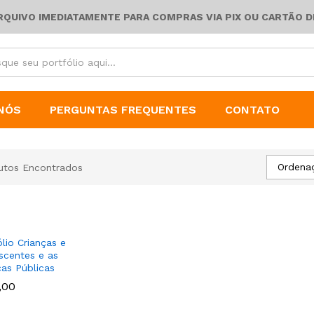
ARQUIVO IMEDIATAMENTE PARA COMPRAS VIA PIX OU CARTÃO D
NÓS
PERGUNTAS FREQUENTES
CONTATO
Ordena
utos Encontrados
ólio Crianças e
scentes e as
cas Públicas
,00
,00