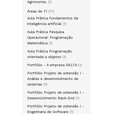
1
Agronomia.
1
produto
17
Áreas de TI
17
produtos
Aula Prática Fundamentos da
1
inteligência artificial
1
produto
Aula Prática Pesquisa
Operacional: Programação
1
Matemática
1
produto
Aula Prática Programação
1
orientada a objetos
1
produto
1
Portfólio - A empresa DELTA
1
produto
Portfólio Projeto de extensão I -
Análise e desenvolvimento de
1
sistemas
1
produto
Portfólio Projeto de extensão I -
1
Desenvolvimento Back-End
1
produto
Portfólio Projeto de extensão I -
1
Engenharia de Software
1