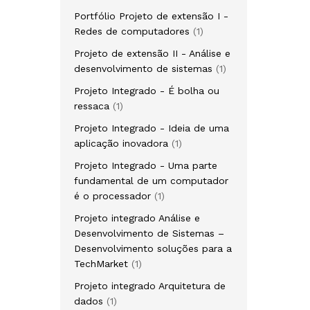
produto
Portfólio Projeto de extensão I -
1
Redes de computadores
1
produto
Projeto de extensão II - Análise e
1
desenvolvimento de sistemas
1
produto
Projeto Integrado - É bolha ou
1
ressaca
1
produto
Projeto Integrado - Ideia de uma
1
aplicação inovadora
1
produto
Projeto Integrado - Uma parte
fundamental de um computador
1
é o processador
1
produto
Projeto integrado Análise e
Desenvolvimento de Sistemas –
Desenvolvimento soluções para a
1
TechMarket
1
produto
Projeto integrado Arquitetura de
1
dados
1