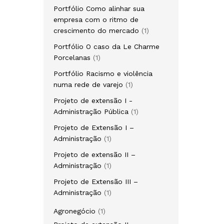
produto
Portfólio Como alinhar sua
empresa com o ritmo de
1
crescimento do mercado
1
produto
Portfólio O caso da Le Charme
1
Porcelanas
1
produto
Portfólio Racismo e violência
1
numa rede de varejo
1
produto
Projeto de extensão I -
1
Administração Pública
1
produto
Projeto de Extensão I –
1
Administração
1
produto
Projeto de extensão II –
1
Administração
1
produto
Projeto de Extensão III –
1
Administração
1
produto
1
Agronegócio
1
produto