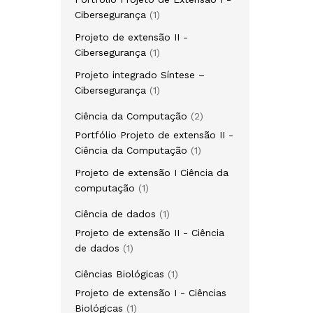
1
Cibersegurança
1
produto
Projeto de extensão II -
1
Cibersegurança
1
produto
Projeto integrado Síntese –
1
Cibersegurança
1
produto
2
Ciência da Computação
2
produtos
Portfólio Projeto de extensão II -
1
Ciência da Computação
1
produto
Projeto de extensão I Ciência da
1
computação
1
produto
1
Ciência de dados
1
produto
Projeto de extensão II - Ciência
1
de dados
1
produto
1
Ciências Biológicas
1
produto
Projeto de extensão I - Ciências
1
Biológicas
1