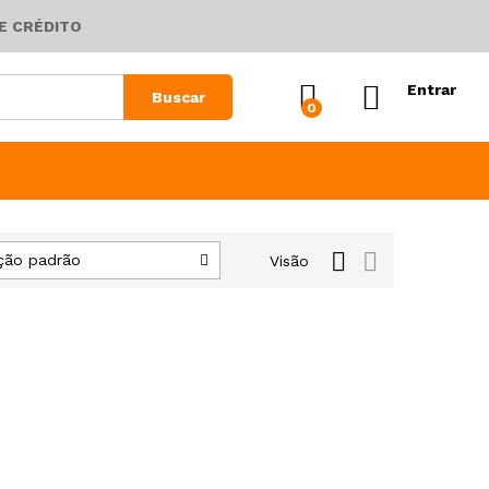
E CRÉDITO
Entrar
Buscar
0
ção padrão
Visão