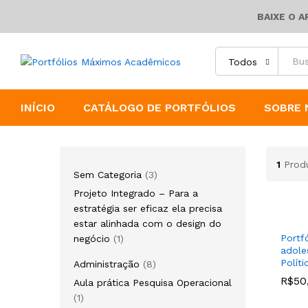
BAIXE O 
Todos
INÍCIO
CATÁLOGO DE PORTFÓLIOS
SOBRE 
1
Prod
3
Sem Categoria
3
produtos
Projeto Integrado – Para a
estratégia ser eficaz ela precisa
estar alinhada com o design do
1
Portf
negócio
1
adole
produto
Políti
8
Administração
8
produtos
R$
R$
50
50
Aula prática Pesquisa Operacional
1
1