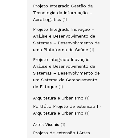
produto
Projeto Integrado Gestão da
Tecnologia da Informação –
1
AeroLogistics
1
produto
Projeto Integrado Inovação –
Análise e Desenvolvimento de
Sistemas – Desenvolvimento de
1
uma Plataforma de Saúde
1
produto
Projeto integrado Inovação
Análise e Desenvolvimento de
Sistemas – Desenvolvimento de
um Sistema de Gerenciamento
1
de Estoque
1
produto
1
Arquitetura e Urbanismo
1
produto
Portfólio Projeto de extensão I -
1
Arquitetura e Urbanismo
1
produto
1
Artes Visuais
1
produto
Projeto de extensão I Artes