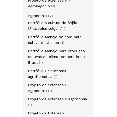
Projeto de extensão II -
1
Agronegócio
1
produto
7
Agronomia
7
produtos
Portfólio A cultura do feijão
1
(Phaseolus vulgaris)
1
produto
Portfólio Manejo do solo para
1
cultivo de Goiaba
1
produto
Portfólio Manejo para produção
de Uvas de clima temperado no
1
Brasil
1
produto
Portfólio Os sistemas
1
agroflorestais
1
produto
Projeto de extensão I -
1
Agronomia
1
produto
Projeto de extensão II Agronomia
1
1
produto
Projeto de Extensão III