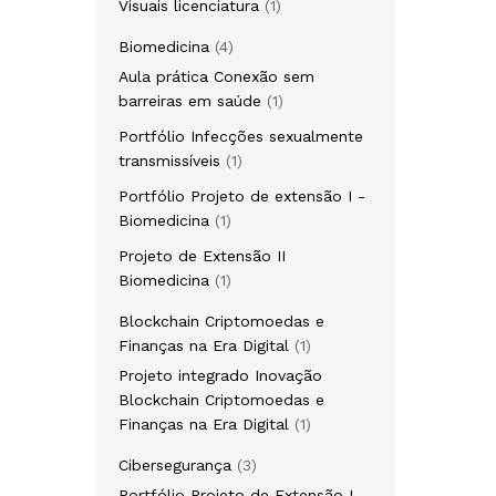
1
Visuais licenciatura
1
produto
4
Biomedicina
4
produtos
Aula prática Conexão sem
1
barreiras em saúde
1
produto
Portfólio Infecções sexualmente
1
transmissíveis
1
produto
Portfólio Projeto de extensão I -
1
Biomedicina
1
produto
Projeto de Extensão II
1
Biomedicina
1
produto
Blockchain Criptomoedas e
1
Finanças na Era Digital
1
produto
Projeto integrado Inovação
Blockchain Criptomoedas e
1
Finanças na Era Digital
1
produto
3
Cibersegurança
3
produtos
Portfólio Projeto de Extensão I -