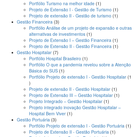
produtos
1
Portfólio Turismo na melhor idade
1
produto
1
Projeto de Extensão I - Gestão de Turismo
1
1
produto
Projeto de extensão II - Gestão de turismo
1
3
produto
Gestão Financeira
3
produtos
Portfólio Análise de um projeto de expansão e outras
1
alternativas de investimentos
1
produto
1
Projeto de Extensão I – Gestão Financeira
1
produto
1
Projeto de Extensão II - Gestão Financeira
1
7
produto
Gestão Hospitalar
7
produtos
1
Portfólio Hospital Brasileiro
1
produto
Portfólio O que a pandemia revelou sobre a Atenção
1
Básica do SUS
1
produto
Portfólio Projeto de extensão I - Gestão Hospitalar
1
1
produto
1
Projeto de extensão II - Gestão Hospitalar
1
produto
1
Projeto de Extensão III – Gestão Hospitalar
1
1
produto
Projeto Integrado – Gestão Hospitalar
1
produto
Projeto integrado inovação Gestão Hospitalar –
1
Hospital Bem Viver
1
3
produto
Gestão Portuária
3
produtos
1
Portfólio Projeto de extensão I - Gestão Portuária
1
1
pro
Projeto de Extensão II - Gestão Portuária
1