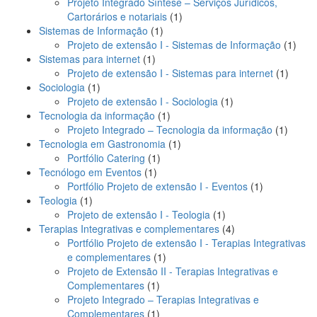
produto
Projeto Integrado Síntese – Serviços Jurídicos,
1
Cartorários e notariais
1
1
produto
Sistemas de Informação
1
produto
1
Projeto de extensão I - Sistemas de Informação
1
1
produ
Sistemas para internet
1
produto
1
Projeto de extensão I - Sistemas para internet
1
1
produt
Sociologia
1
produto
1
Projeto de extensão I - Sociologia
1
1
produto
Tecnologia da informação
1
produto
1
Projeto Integrado – Tecnologia da informação
1
1
produt
Tecnologia em Gastronomia
1
1
produto
Portfólio Catering
1
1
produto
Tecnólogo em Eventos
1
produto
1
Portfólio Projeto de extensão I - Eventos
1
1
produto
Teologia
1
produto
1
Projeto de extensão I - Teologia
1
produto
4
Terapias Integrativas e complementares
4
produtos
Portfólio Projeto de extensão I - Terapias Integrativas
1
e complementares
1
produto
Projeto de Extensão II - Terapias Integrativas e
1
Complementares
1
produto
Projeto Integrado – Terapias Integrativas e
1
Complementares
1