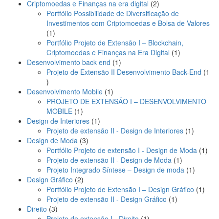
2
produto
Criptomoedas e Finanças na era digital
2
produtos
Portfólio Possibilidade de Diversificação de
Investimentos com Criptomoedas e Bolsa de Valores
1
1
produto
Portfólio Projeto de Extensão I – Blockchain,
1
Criptomoedas e Finanças na Era Digital
1
1
produto
Desenvolvimento back end
1
produto
Projeto de Extensão II Desenvolvimento Back-End
1
1
produto
1
Desenvolvimento Mobile
1
produto
PROJETO DE EXTENSÃO I – DESENVOLVIMENTO
1
MOBILE
1
produto
1
Design de Interiores
1
produto
1
Projeto de extensão II - Design de Interiores
1
3
produto
Design de Moda
3
produtos
1
Portfólio Projeto de extensão I - Design de Moda
1
1
prod
Projeto de extensão II - Design de Moda
1
produto
1
Projeto Integrado Síntese – Design de moda
1
2
produto
Design Gráfico
2
produtos
1
Portfólio Projeto de Extensão I – Design Gráfico
1
1
produ
Projeto de extensão II - Design Gráfico
1
3
produto
Direito
3
produtos
1
Projeto de extensão I - Direito
1