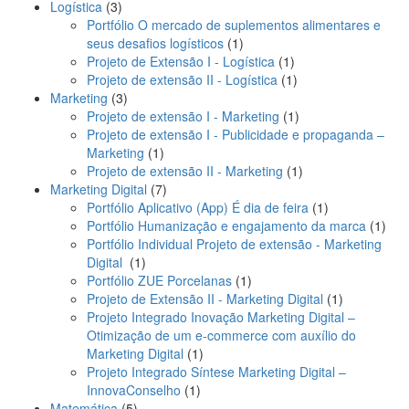
3
pro
Logística
3
produtos
Portfólio O mercado de suplementos alimentares e
1
seus desafios logísticos
1
produto
1
Projeto de Extensão I - Logística
1
produto
1
Projeto de extensão II - Logística
1
3
produto
Marketing
3
produtos
1
Projeto de extensão I - Marketing
1
produto
Projeto de extensão I - Publicidade e propaganda –
1
Marketing
1
produto
1
Projeto de extensão II - Marketing
1
7
produto
Marketing Digital
7
produtos
1
Portfólio Aplicativo (App) É dia de feira
1
produto
1
Portfólio Humanização e engajamento da marca
1
prod
Portfólio Individual Projeto de extensão - Marketing
1
Digital
1
produto
1
Portfólio ZUE Porcelanas
1
produto
1
Projeto de Extensão II - Marketing Digital
1
produto
Projeto Integrado Inovação Marketing Digital –
Otimização de um e-commerce com auxílio do
1
Marketing Digital
1
produto
Projeto Integrado Síntese Marketing Digital –
1
InnovaConselho
1
5
produto
Matemática
5