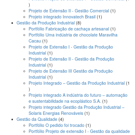
1
produto
1
Projeto de Extensão II - Gestão Comercial
1
1
produto
Projeto integrado Innovatech Brasil
1
8
produto
Gestão da Produção Industrial
8
produtos
1
Portfólio Fabricação de cachaça artesanal
1
produto
Portfólio Uma indústria de chocolate Maravilha
1
Cacau
1
produto
Projeto de Extensão I - Gestão da Produção
1
Industrial
1
produto
Projeto de Extensão II - Gestão da Produção
1
Industrial
1
produto
Projeto de Extensão III Gestão da Produção
1
Industrial
1
produto
Projeto Integrado – Gestão da Produção Industrial
1
1
produto
Projeto integrado A indústria do futuro – automação
1
e sustentabilidade na ecoplástico S.A.
1
produto
Projeto integrado Gestão da Produção Industrial –
1
Solaris Energias Renováveis
1
4
produto
Gestão da Qualidade
4
produtos
1
Portfólio O pedido foi trocado
1
produto
Portfólio Projeto de extensão I - Gestão da qualidade