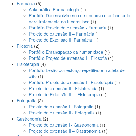
5
produto
Farmácia
5
produtos
1
Aula prática Farmacologia
1
produto
Portfólio Desenvolvimento de um novo medicamento
1
para tratamento da tuberculose
1
produto
1
Portfólio Projeto de extensão - Farmácia
1
1
produto
Projeto de extensão II – Farmácia
1
1
produto
Projeto de Extensão III Farmácia
1
2
produto
Filosofia
2
produtos
1
Portfólio Emancipação da humanidade
1
produto
1
Portfólio Projeto de extensão I - Filosofia
1
4
produto
Fisioterapia
4
produtos
Portfólio Lesão por esforço repetitivo em atleta de
1
elite
1
produto
1
Portfólio Projeto de extensão I - Fisioterapia
1
1
produto
Projeto de extensão II - Fisioterapia
1
produto
1
Projeto de Extensão III – Fisioterapia
1
2
produto
Fotografia
2
produtos
1
Projeto de extensão I - Fotografia
1
produto
1
Projeto de extensão II - Fotografia
1
2
produto
Gastronomia
2
produtos
1
Projeto de extensão I - Gastronomia
1
produto
1
Projeto de extensão II – Gastronomia
1