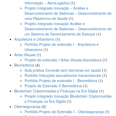
1
Informação – AeroLogistics
1
produto
Projeto Integrado Inovação – Análise e
Desenvolvimento de Sistemas – Desenvolvimento de
1
uma Plataforma de Saúde
1
produto
Projeto integrado Inovação Análise e
Desenvolvimento de Sistemas – Desenvolvimento de
1
um Sistema de Gerenciamento de Estoque
1
1
produto
Arquitetura e Urbanismo
1
produto
Portfólio Projeto de extensão I - Arquitetura e
1
Urbanismo
1
1
produto
Artes Visuais
1
produto
1
Projeto de extensão I Artes Visuais licenciatura
1
4
produ
Biomedicina
4
produtos
1
Aula prática Conexão sem barreiras em saúde
1
produt
1
Portfólio Infecções sexualmente transmissíveis
1
1
produ
Portfólio Projeto de extensão I - Biomedicina
1
1
produto
Projeto de Extensão II Biomedicina
1
produto
1
Blockchain Criptomoedas e Finanças na Era Digital
1
produto
Projeto integrado Inovação Blockchain Criptomoedas
1
e Finanças na Era Digital
1
3
produto
Cibersegurança
3
produtos
1
Portfólio Projeto de Extensão I - Cibersegurança
1