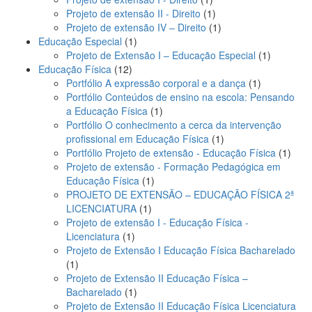
produto
1
Projeto de extensão II - Direito
1
produto
1
Projeto de extensão IV – Direito
1
1
produto
Educação Especial
1
produto
1
Projeto de Extensão I – Educação Especial
1
12
produto
Educação Física
12
produtos
1
Portfólio A expressão corporal e a dança
1
produto
Portfólio Conteúdos de ensino na escola: Pensando
1
a Educação Física
1
produto
Portfólio O conhecimento a cerca da intervenção
1
profissional em Educação Física
1
produto
1
Portfólio Projeto de extensão - Educação Física
1
produ
Projeto de extensão - Formação Pedagógica em
1
Educação Física
1
produto
PROJETO DE EXTENSÃO – EDUCAÇÃO FÍSICA 2ª
1
LICENCIATURA
1
produto
Projeto de extensão I - Educação Física -
1
Licenciatura
1
produto
Projeto de Extensão I Educação Física Bacharelado
1
1
produto
Projeto de Extensão II Educação Física –
1
Bacharelado
1
produto
Projeto de Extensão II Educação Física Licenciatura