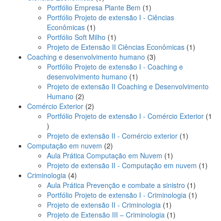
produtos
1
Portfólio Empresa Plante Bem
1
produto
Portfólio Projeto de extensão I - Ciências
1
Econômicas
1
produto
1
Portfólio Soft Milho
1
produto
1
Projeto de Extensão II Ciências Econômicas
1
3
produto
Coaching e desenvolvimento humano
3
produtos
Portfólio Projeto de extensão I - Coaching e
1
desenvolvimento humano
1
produto
Projeto de extensão II Coaching e Desenvolvimento
2
Humano
2
produtos
2
Comércio Exterior
2
produtos
Portfólio Projeto de extensão I - Comércio Exterior
1
1
produto
1
Projeto de extensão II - Comércio exterior
1
2
produto
Computação em nuvem
2
produtos
1
Aula Prática Computação em Nuvem
1
produto
1
Projeto de extensão II - Computação em nuvem
1
4
prod
Criminologia
4
produtos
1
Aula Prática Prevenção e combate a sinistro
1
produto
1
Portfólio Projeto de extensão I - Criminologia
1
1
produto
Projeto de extensão II - Criminologia
1
produto
1
Projeto de Extensão III – Criminologia
1