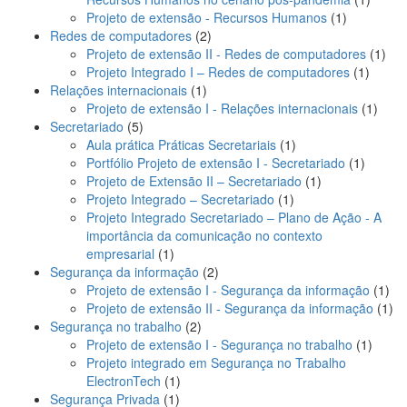
1
produt
Projeto de extensão - Recursos Humanos
1
2
produto
Redes de computadores
2
produtos
1
Projeto de extensão II - Redes de computadores
1
1
prod
Projeto Integrado I – Redes de computadores
1
1
produt
Relações internacionais
1
produto
1
Projeto de extensão I - Relações internacionais
1
5
produ
Secretariado
5
produtos
1
Aula prática Práticas Secretariais
1
produto
1
Portfólio Projeto de extensão I - Secretariado
1
1
produto
Projeto de Extensão II – Secretariado
1
1
produto
Projeto Integrado – Secretariado
1
produto
Projeto Integrado Secretariado – Plano de Ação - A
importância da comunicação no contexto
1
empresarial
1
produto
2
Segurança da informação
2
produtos
1
Projeto de extensão I - Segurança da informação
1
pro
1
Projeto de extensão II - Segurança da informação
1
2
pro
Segurança no trabalho
2
produtos
1
Projeto de extensão I - Segurança no trabalho
1
produt
Projeto integrado em Segurança no Trabalho
1
ElectronTech
1
1
produto
Segurança Privada
1