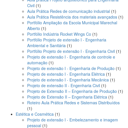
1
Civil
1
produto
1
Aula Prática Redes de comunicação industrial
1
produt
1
Aula Prática Resistência dos materiais avançados
1
pro
Portfólio Ampliação da Escola Municipal Marechal
1
Alberto
1
produto
1
Portfólio Indústria Rocket Wings Co
1
produto
Portfólio Projeto de extensão I - Engenharia
1
Ambiental e Sanitária
1
produto
1
Portfólio Projeto de extensão I - Engenharia Civil
1
prod
Projeto de extensão I - Engenharia de controle e
1
automação
1
produto
1
Projeto de extensão I - Engenharia de Produção
1
1
prod
Projeto de extensão I - Engenharia Elétrica
1
produto
1
Projeto de extensão I - Engenharia Mecânica
1
1
produto
Projeto de extensão II - Engenharia Civil
1
produto
1
Projeto de Extensão II – Engenharia de Produção
1
1
pro
Projeto de Extensão II – Engenharia Elétrica
1
produto
Roteiro Aula Prática Redes e Sistemas Distribuídos
1
1
produto
1
Estética e Cosmética
1
produto
Projeto de extensão I - Embelezamento e imagem
1
pessoal
1