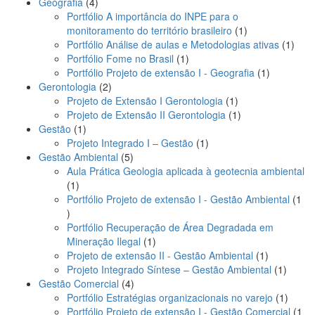
4
produto
Geografia
4
produtos
Portfólio A importância do INPE para o
1
monitoramento do território brasileiro
1
produto
1
Portfólio Análise de aulas e Metodologias ativas
1
1
produ
Portfólio Fome no Brasil
1
produto
1
Portfólio Projeto de extensão I - Geografia
1
2
produto
Gerontologia
2
produtos
1
Projeto de Extensão I Gerontologia
1
produto
1
Projeto de Extensão II Gerontologia
1
1
produto
Gestão
1
produto
1
Projeto Integrado I – Gestão
1
5
produto
Gestão Ambiental
5
produtos
Aula Prática Geologia aplicada à geotecnia ambiental
1
1
produto
Portfólio Projeto de extensão I - Gestão Ambiental
1
1
produto
Portfólio Recuperação de Área Degradada em
1
Mineração Ilegal
1
produto
1
Projeto de extensão II - Gestão Ambiental
1
produto
1
Projeto Integrado Síntese – Gestão Ambiental
1
4
produt
Gestão Comercial
4
produtos
1
Portfólio Estratégias organizacionais no varejo
1
produt
Portfólio Projeto de extensão I - Gestão Comercial
1