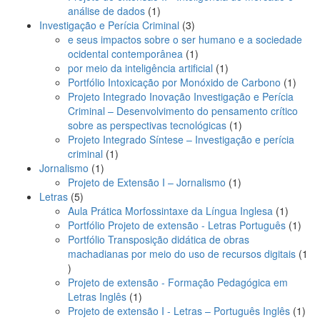
1
análise de dados
1
produto
3
Investigação e Perícia Criminal
3
produtos
e seus impactos sobre o ser humano e a sociedade
1
ocidental contemporânea
1
produto
1
por meio da inteligência artificial
1
produto
1
Portfólio Intoxicação por Monóxido de Carbono
1
produ
Projeto Integrado Inovação Investigação e Perícia
Criminal – Desenvolvimento do pensamento crítico
1
sobre as perspectivas tecnológicas
1
produto
Projeto Integrado Síntese – Investigação e perícia
1
criminal
1
1
produto
Jornalismo
1
produto
1
Projeto de Extensão I – Jornalismo
1
5
produto
Letras
5
produtos
1
Aula Prática Morfossintaxe da Língua Inglesa
1
produto
1
Portfólio Projeto de extensão - Letras Português
1
prod
Portfólio Transposição didática de obras
machadianas por meio do uso de recursos digitais
1
1
produto
Projeto de extensão - Formação Pedagógica em
1
Letras Inglês
1
produto
1
Projeto de extensão I - Letras – Português Inglês
1