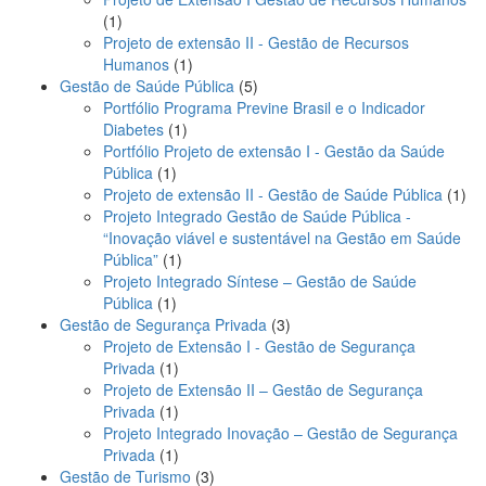
1
1
produto
Projeto de extensão II - Gestão de Recursos
1
Humanos
1
produto
5
Gestão de Saúde Pública
5
produtos
Portfólio Programa Previne Brasil e o Indicador
1
Diabetes
1
produto
Portfólio Projeto de extensão I - Gestão da Saúde
1
Pública
1
produto
1
Projeto de extensão II - Gestão de Saúde Pública
1
pro
Projeto Integrado Gestão de Saúde Pública -
“Inovação viável e sustentável na Gestão em Saúde
1
Pública”
1
produto
Projeto Integrado Síntese – Gestão de Saúde
1
Pública
1
produto
3
Gestão de Segurança Privada
3
produtos
Projeto de Extensão I - Gestão de Segurança
1
Privada
1
produto
Projeto de Extensão II – Gestão de Segurança
1
Privada
1
produto
Projeto Integrado Inovação – Gestão de Segurança
1
Privada
1
produto
3
Gestão de Turismo
3