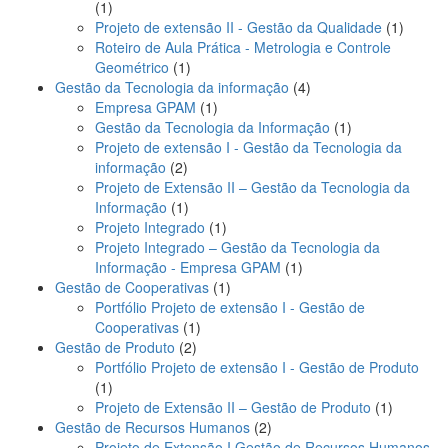
1
1
produto
1
Projeto de extensão II - Gestão da Qualidade
1
produto
Roteiro de Aula Prática - Metrologia e Controle
1
Geométrico
1
produto
4
Gestão da Tecnologia da informação
4
1
produtos
Empresa GPAM
1
produto
1
Gestão da Tecnologia da Informação
1
produto
Projeto de extensão I - Gestão da Tecnologia da
2
informação
2
produtos
Projeto de Extensão II – Gestão da Tecnologia da
1
Informação
1
produto
1
Projeto Integrado
1
produto
Projeto Integrado – Gestão da Tecnologia da
1
Informação - Empresa GPAM
1
1
produto
Gestão de Cooperativas
1
produto
Portfólio Projeto de extensão I - Gestão de
1
Cooperativas
1
2
produto
Gestão de Produto
2
produtos
Portfólio Projeto de extensão I - Gestão de Produto
1
1
produto
1
Projeto de Extensão II – Gestão de Produto
1
2
produto
Gestão de Recursos Humanos
2
produtos
Projeto de Extensão I Gestão de Recursos Humanos