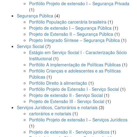
produto
Portfólio Projeto de extensão I – Segurança Privada
1
1
produto
4
Segurança Pública
4
produtos
1
Portfólio População carcerária brasileira
1
produto
1
Projeto de extensão I – Segurança Pública
1
produto
1
Projeto de Extensão II – Segurança Pública
1
produto
1
Projeto Integrado Síntese – Segurança Pública
1
7
produ
Serviço Social
7
produtos
Estágio em Serviço Social I - Caracterização Sócio
1
Institucional
1
produto
1
Portfólio A implementação de Políticas Públicas
1
produ
Portfólio Crianças e adolescentes e as Políticas
1
Públicas
1
produto
1
Portfólio Direito à alimentação
1
produto
1
Portfólio Projeto de Extensão I - Serviço Social
1
1
produt
Projeto de extensão II - Serviço Social
1
produto
1
Projeto de Extensão III - Serviço Social
1
3
produto
Serviços Jurídicos, Cartorários e notariais
3
1
produtos
cartorários e notariais
1
produto
Portfólio Projeto de extensão I – Serviços Jurídicos
1
1
produto
1
Projeto de extensão II - Serviços jurídicos
1