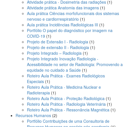
produtos
1
Atividade prática - Dosimetria das radiações
1
1
produto
Atividade prática Anatomia das imagens
1
produto
Aula prática Ciências morfofuncionais dos sistemas
1
nervoso e cardiorrespiratório
1
produto
1
Aula prática Incidências Radiológicas III
1
produto
Portfólio O papel do diagnóstico por imagem na
1
COVID-19
1
produto
1
Projeto de Extensão I - Radiologia
1
produto
1
Projeto de extensão II - Radiologia
1
1
produto
Projeto Integrado – Radiologia
1
produto
Projeto Integrado Inovação Radiologia -
Acessibilidade no setor de Radiologia: Promovendo a
1
equidade no cuidado a Saúde
1
produto
Roteiro Aula Prática - Exames Radiológicos
1
Especiais
1
produto
Roteiro Aula Prática - Medicina Nuclear e
1
Radioterapia
1
produto
1
Roteiro Aula Prática - Proteção Radiológica
1
produto
1
Roteiro Aula Prática - Radiologia Veterinária
1
produto
1
Roteiro Aula Prática - Ressonância Magnética
1
2
produt
Recursos Humanos
2
produtos
Portfólio Contribuições de uma Consultoria de
1
Recursos Humanos no cenário pós-pandemia
1