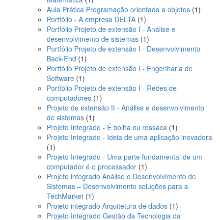
produto
1
Aula Prática Programação orientada a objetos
1
1
produt
Portfólio - A empresa DELTA
1
produto
Portfólio Projeto de extensão I - Análise e
1
desenvolvimento de sistemas
1
produto
Portfólio Projeto de extensão I - Desenvolvimento
1
Back-End
1
produto
Portfólio Projeto de extensão I - Engenharia de
1
Software
1
produto
Portfólio Projeto de extensão I - Redes de
1
computadores
1
produto
Projeto de extensão II - Análise e desenvolvimento
1
de sistemas
1
produto
1
Projeto Integrado - É bolha ou ressaca
1
produto
Projeto Integrado - Ideia de uma aplicação inovadora
1
1
produto
Projeto Integrado - Uma parte fundamental de um
1
computador é o processador
1
produto
Projeto integrado Análise e Desenvolvimento de
Sistemas – Desenvolvimento soluções para a
1
TechMarket
1
produto
1
Projeto integrado Arquitetura de dados
1
produto
Projeto Integrado Gestão da Tecnologia da