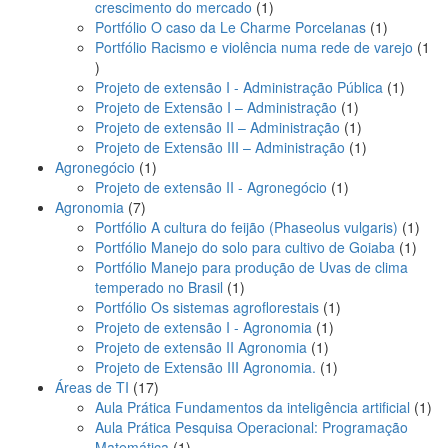
1
crescimento do mercado
1
produto
1
Portfólio O caso da Le Charme Porcelanas
1
produto
Portfólio Racismo e violência numa rede de varejo
1
1
produto
1
Projeto de extensão I - Administração Pública
1
1
produto
Projeto de Extensão I – Administração
1
produto
1
Projeto de extensão II – Administração
1
produto
1
Projeto de Extensão III – Administração
1
1
produto
Agronegócio
1
produto
1
Projeto de extensão II - Agronegócio
1
7
produto
Agronomia
7
produtos
1
Portfólio A cultura do feijão (Phaseolus vulgaris)
1
1
prod
Portfólio Manejo do solo para cultivo de Goiaba
1
produ
Portfólio Manejo para produção de Uvas de clima
1
temperado no Brasil
1
produto
1
Portfólio Os sistemas agroflorestais
1
1
produto
Projeto de extensão I - Agronomia
1
1
produto
Projeto de extensão II Agronomia
1
produto
1
Projeto de Extensão III Agronomia.
1
17
produto
Áreas de TI
17
produtos
1
Aula Prática Fundamentos da inteligência artificial
1
pro
Aula Prática Pesquisa Operacional: Programação
1
Matemática
1