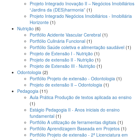
produto
Projeto Integrado Inovação II – Negócios Imobiliários
1
“Jardins da (DES)harmonia”
1
produto
Projeto Integrado Negócios Imobiliários - Imobiliária
1
Horizonte
1
6
produto
Nutrição
6
produtos
1
Portfólio Acidente Vascular Cerebral
1
1
produto
Portfólio Culinária Funcional
1
produto
1
Portfólio Saúde coletiva e alimentação saudável
1
1
prod
Projeto de Extensão I - Nutrição
1
produto
1
Projeto de extensão II - Nutrição
1
produto
1
Projeto de Extensão III - Nutrição
1
2
produto
Odontologia
2
produtos
1
Portfólio Projeto de extensão - Odontologia
1
1
produto
Projeto de extensão II – Odontologia
1
11
produto
Pedagogia
11
produtos
Aula Prática Produção de textos aplicada ao ensino
1
1
produto
Estágio Pedagogia II - Anos iniciais do ensino
1
fundamental
1
produto
1
Portfólio A utilização de ferramentas digitais
1
produto
1
Portfólio Aprendizagem Baseada em Projetos
1
produto
Portfólio Projeto de extensão - 2ª Licenciatura em