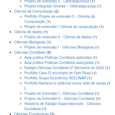
1
prod
Projeto de extensão II - Cibersegurança
1
produto
1
Projeto integrado Síntese – Cibersegurança
1
2
produto
Ciência da Computação
2
produtos
Portfólio Projeto de extensão II - Ciência da
1
Computação
1
produto
1
Projeto de extensão I Ciência da computação
1
1
produto
Ciência de dados
1
produto
1
Projeto de extensão II - Ciência de dados
1
1
produto
Ciências Biológicas
1
produto
1
Projeto de extensão I - Ciências Biológicas
1
9
produto
Ciências Contábeis
9
produtos
1
Aula prática Práticas Contábeis aplicadas
1
produto
1
Aula prática Práticas Contábeis avançadas
1
produto
1
Estágio Ciências Contábeis 2º Semestre de 2022
1
1
pro
Portfólio Caso O município de Pato Roxo
1
1
produto
Portfólio Grupo Econômico SOLUNAR
1
produto
Portfólio Racismo e violência numa rede de varejo
1
1
produto
1
Projeto de Extensão I - Ciências Contábeis
1
produto
1
Projeto de Extensão II - Ciências Contábeis
1
produto
Relatório de Estágio Supervisionado - Ciências
1
Contábeis
1
produto
5
Ciências Econômicas
5