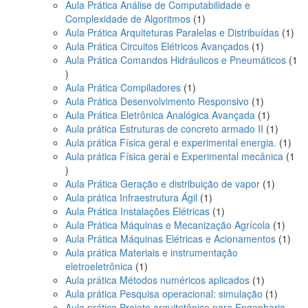
produto
Aula Prática Análise de Computabilidade e
1
Complexidade de Algoritmos
1
produto
1
Aula Prática Arquiteturas Paralelas e Distribuídas
1
1
pro
Aula Prática Circuitos Elétricos Avançados
1
produto
Aula Prática Comandos Hidráulicos e Pneumáticos
1
1
produto
1
Aula Prática Compiladores
1
produto
1
Aula Prática Desenvolvimento Responsivo
1
produto
1
Aula Prática Eletrônica Analógica Avançada
1
produto
1
Aula prática Estruturas de concreto armado II
1
produto
1
Aula prática Física geral e experimental energia.
1
prod
Aula prática Física geral e Experimental mecânica
1
1
produto
1
Aula Prática Geração e distribuição de vapor
1
1
produto
Aula prática Infraestrutura Ágil
1
produto
1
Aula Prática Instalações Elétricas
1
produto
1
Aula Prática Máquinas e Mecanização Agrícola
1
produ
1
Aula Prática Máquinas Elétricas e Acionamentos
1
prod
Aula prática Materiais e instrumentação
1
eletroeletrônica
1
produto
1
Aula prática Métodos numéricos aplicados
1
produto
1
Aula prática Pesquisa operacional: simulação
1
produto
Aula prática Projeto arquitetônico para Engenharia