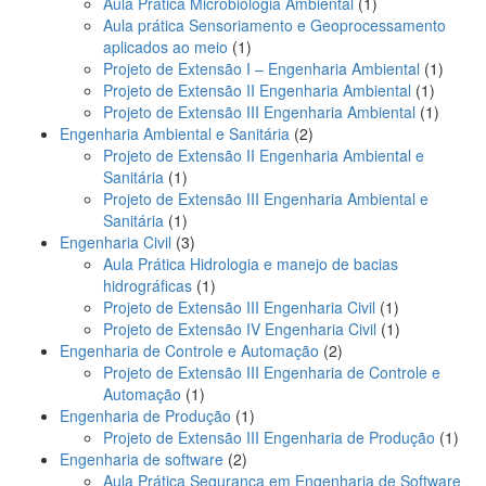
produtos
1
Aula Prática Microbiologia Ambiental
1
produto
Aula prática Sensoriamento e Geoprocessamento
1
aplicados ao meio
1
produto
1
Projeto de Extensão I – Engenharia Ambiental
1
1
produt
Projeto de Extensão II Engenharia Ambiental
1
produto
1
Projeto de Extensão III Engenharia Ambiental
1
2
produto
Engenharia Ambiental e Sanitária
2
produtos
Projeto de Extensão II Engenharia Ambiental e
1
Sanitária
1
produto
Projeto de Extensão III Engenharia Ambiental e
1
Sanitária
1
produto
3
Engenharia Civil
3
produtos
Aula Prática Hidrologia e manejo de bacias
1
hidrográficas
1
produto
1
Projeto de Extensão III Engenharia Civil
1
produto
1
Projeto de Extensão IV Engenharia Civil
1
2
produto
Engenharia de Controle e Automação
2
produtos
Projeto de Extensão III Engenharia de Controle e
1
Automação
1
produto
1
Engenharia de Produção
1
produto
1
Projeto de Extensão III Engenharia de Produção
1
2
prod
Engenharia de software
2
produtos
Aula Prática Segurança em Engenharia de Software