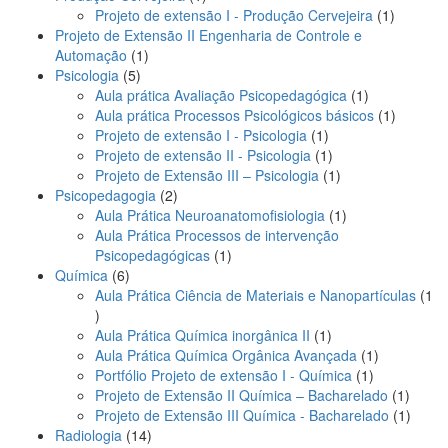
produto
1
Projeto de extensão I - Produção Cervejeira
1
produto
Projeto de Extensão II Engenharia de Controle e
1
Automação
1
5
produto
Psicologia
5
produtos
1
Aula prática Avaliação Psicopedagógica
1
produto
1
Aula prática Processos Psicológicos básicos
1
1
produto
Projeto de extensão I - Psicologia
1
produto
1
Projeto de extensão II - Psicologia
1
produto
1
Projeto de Extensão III – Psicologia
1
2
produto
Psicopedagogia
2
produtos
1
Aula Prática Neuroanatomofisiologia
1
produto
Aula Prática Processos de intervenção
1
Psicopedagógicas
1
6
produto
Química
6
produtos
Aula Prática Ciência de Materiais e Nanopartículas
1
1
produto
1
Aula Prática Química inorgânica II
1
produto
1
Aula Prática Química Orgânica Avançada
1
1
produto
Portfólio Projeto de extensão I - Química
1
produto
1
Projeto de Extensão II Química – Bacharelado
1
produt
1
Projeto de Extensão III Química - Bacharelado
1
14
produt
Radiologia
14