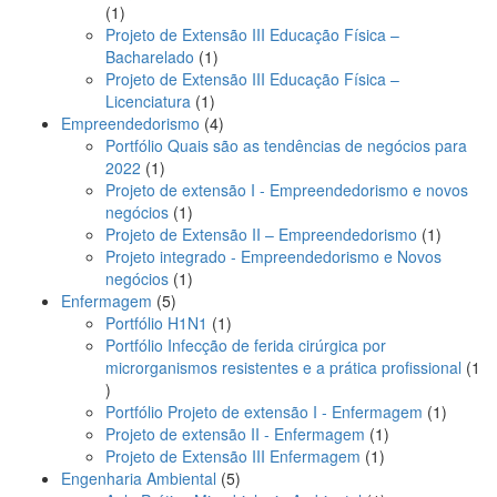
1
1
produto
Projeto de Extensão III Educação Física –
1
Bacharelado
1
produto
Projeto de Extensão III Educação Física –
1
Licenciatura
1
produto
4
Empreendedorismo
4
produtos
Portfólio Quais são as tendências de negócios para
1
2022
1
produto
Projeto de extensão I - Empreendedorismo e novos
1
negócios
1
produto
1
Projeto de Extensão II – Empreendedorismo
1
produto
Projeto integrado - Empreendedorismo e Novos
1
negócios
1
5
produto
Enfermagem
5
produtos
1
Portfólio H1N1
1
produto
Portfólio Infecção de ferida cirúrgica por
microrganismos resistentes e a prática profissional
1
1
produto
1
Portfólio Projeto de extensão I - Enfermagem
1
1
produto
Projeto de extensão II - Enfermagem
1
1
produto
Projeto de Extensão III Enfermagem
1
5
produto
Engenharia Ambiental
5