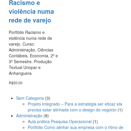
Racismo e
violência numa
rede de varejo
Portfólio Racismo e
violência numa rede de
varejo. Curso:
Administração, Ciências
Contábeis, Economia. 2º e
3º Semestre. Produção
Textual Unopar e
Anhanguera
R$
50,00
3
Sem Categoria
3
produtos
Projeto Integrado – Para a estratégia ser eficaz ela
1
precisa estar alinhada com o design do negócio
1
8
prod
Administração
8
produtos
1
Aula prática Pesquisa Operacional
1
produto
Portfólio Como alinhar sua empresa com o ritmo de