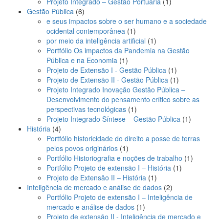
1
produto
Projeto Integrado – Gestão Portuária
1
6
produto
Gestão Pública
6
produtos
e seus impactos sobre o ser humano e a sociedade
1
ocidental contemporânea
1
produto
1
por meio da inteligência artificial
1
produto
Portfólio Os impactos da Pandemia na Gestão
1
Pública e na Economia
1
produto
1
Projeto de Extensão I - Gestão Pública
1
produto
1
Projeto de Extensão II - Gestão Pública
1
produto
Projeto Integrado Inovação Gestão Pública –
Desenvolvimento do pensamento crítico sobre as
1
perspectivas tecnológicas
1
produto
1
Projeto Integrado Síntese – Gestão Pública
1
4
produto
História
4
produtos
Portfólio historicidade do direito a posse de terras
1
pelos povos originários
1
produto
1
Portfólio Historiografia e noções de trabalho
1
1
produto
Portfólio Projeto de extensão I – História
1
1
produto
Projeto de Extensão II – História
1
produto
2
Inteligência de mercado e análise de dados
2
produtos
Portfólio Projeto de extensão I – Inteligência de
1
mercado e análise de dados
1
produto
Projeto de extensão II - Inteligência de mercado e