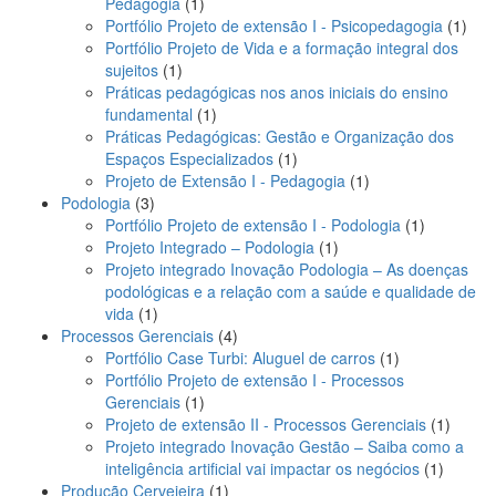
1
Pedagogia
1
produto
1
Portfólio Projeto de extensão I - Psicopedagogia
1
prod
Portfólio Projeto de Vida e a formação integral dos
1
sujeitos
1
produto
Práticas pedagógicas nos anos iniciais do ensino
1
fundamental
1
produto
Práticas Pedagógicas: Gestão e Organização dos
1
Espaços Especializados
1
produto
1
Projeto de Extensão I - Pedagogia
1
3
produto
Podologia
3
produtos
1
Portfólio Projeto de extensão I - Podologia
1
1
produto
Projeto Integrado – Podologia
1
produto
Projeto integrado Inovação Podologia – As doenças
podológicas e a relação com a saúde e qualidade de
1
vida
1
produto
4
Processos Gerenciais
4
produtos
1
Portfólio Case Turbi: Aluguel de carros
1
produto
Portfólio Projeto de extensão I - Processos
1
Gerenciais
1
produto
1
Projeto de extensão II - Processos Gerenciais
1
produt
Projeto integrado Inovação Gestão – Saiba como a
1
inteligência artificial vai impactar os negócios
1
1
produto
Produção Cervejeira
1