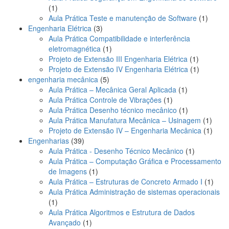
1
1
produto
1
Aula Prática Teste e manutenção de Software
1
3
produt
Engenharia Elétrica
3
produtos
Aula Prática Compatibilidade e interferência
1
eletromagnética
1
produto
1
Projeto de Extensão III Engenharia Elétrica
1
produto
1
Projeto de Extensão IV Engenharia Elétrica
1
5
produto
engenharia mecânica
5
produtos
1
Aula Prática – Mecânica Geral Aplicada
1
1
produto
Aula Prática Controle de Vibrações
1
produto
1
Aula Prática Desenho técnico mecânico
1
produto
1
Aula Prática Manufatura Mecânica – Usinagem
1
produ
1
Projeto de Extensão IV – Engenharia Mecânica
1
39
produ
Engenharias
39
produtos
1
Aula Prática - Desenho Técnico Mecânico
1
produto
Aula Prática – Computação Gráfica e Processamento
1
de Imagens
1
produto
1
Aula Prática – Estruturas de Concreto Armado I
1
produ
Aula Prática Administração de sistemas operacionais
1
1
produto
Aula Prática Algoritmos e Estrutura de Dados
1
Avançado
1