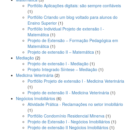
produtos
Portfólio Aplicações digitais: são sempre confiáveis
1
1
produto
Portfólio Criando um blog voltado para alunos do
1
Ensino Superior
1
produto
Portfólio Individual Projeto de extensão I -
1
Matemática
1
produto
Projeto de Extensão – Formação Pedagógica em
1
Matemática
1
produto
1
Projeto de extensão II – Matemática
1
2
produto
Mediação
2
produtos
1
Projeto de extensão I - Mediação
1
produto
1
Projeto Integrado Síntese – Mediação
1
2
produto
Medicina Veterinária
2
produtos
Portfólio Projeto de extensão I - Medicina Veterinária
1
1
produto
1
Projeto de extensão II - Medicina Veterinária
1
6
produto
Negócios Imobiliários
6
produtos
Atividade Prática - Reclamações no setor imobiliário
1
1
produto
1
Portfólio Condomínio Residencial Minerva
1
produto
1
Projeto de Extensão I - Negócios Imobiliários
1
1
produto
Projeto de extensão II Negócios Imobiliários
1