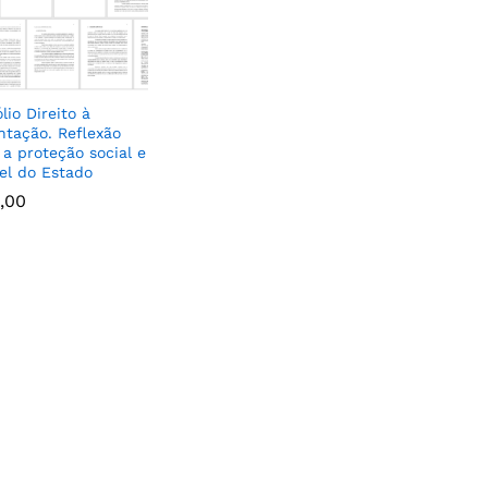
lio Direito à
ntação. Reflexão
 a proteção social e
el do Estado
,00
,00