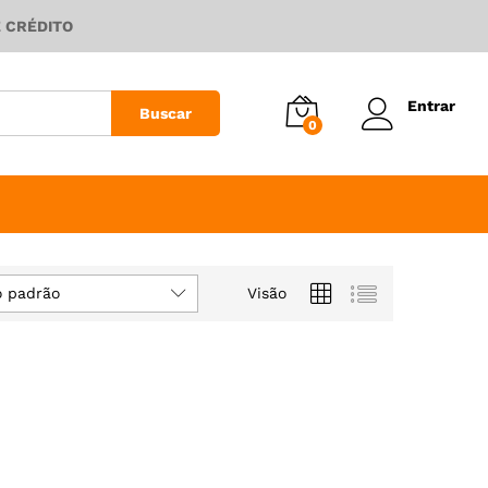
E CRÉDITO
Entrar
Buscar
0
 padrão
Visão