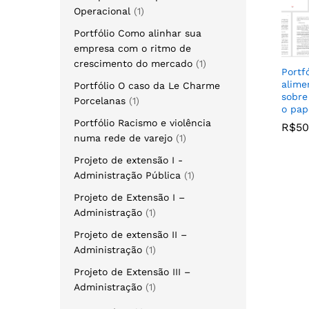
Operacional
1
Portfólio Como alinhar sua
empresa com o ritmo de
crescimento do mercado
1
Portfó
alime
Portfólio O caso da Le Charme
sobre
Porcelanas
1
o pap
Portfólio Racismo e violência
R$
R$
50
50
numa rede de varejo
1
Projeto de extensão I -
Administração Pública
1
Projeto de Extensão I –
Administração
1
Projeto de extensão II –
Administração
1
Projeto de Extensão III –
Administração
1